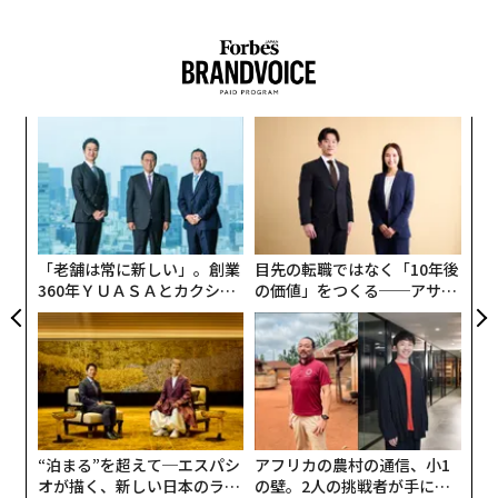
内
グ
実
な
全
術
た
ア
「老舗は常に新しい」。創業
目先の転職ではなく「10年後
360年ＹＵＡＳＡとカクシン
の価値」をつくる──アサイ
CEO田尻望が語る、AIを超え
ンの長期伴走型支援とは
る人の価値
“泊まる”を超えて─エスパシ
アフリカの農村の通信、小1
オが描く、新しい日本のラグ
の壁。2人の挑戦者が手にし