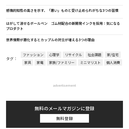
感情的知性の高さを示す、「悪い」ものと受け止められがちな3つの習慣
はがして消せるボールペン ゴム材配合の新開発インクを採用：気になる
プロダクト
世界情勢が悪化するとカップルの対立が増える3つの理由
ファッション
心理学
リサイクル
社会課題
家/住宅
タグ：
家具
家電
家族/ファミリー
ミニマリスト
個人消費
advertisement
無料のメールマガジンに登録
無料登録