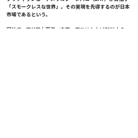
「スモークレスな世界」。その実現を先導するのが日本
市場であるという。
同社で、アジア太平洋・中東・アフリカなど50以上の
国・地域を擁するAPMEA地域のディレクターを務めるパ
スカル・ムルメステールに戦略を聞いた。
来年125周年を迎えるブリティッシュ・アメリカン・タ
バコ（以下、BAT）。煙とともに長い歴史を歩んできた
グローバル企業は今、「A Better Tomorrow™（より良
い明日）」の実現に向け、大きな変革に挑んでいる。そ
の中心にあるのが「スモークレスな世界」の構築だ。
世界では健康やウェルビーイングへの関心が高まり、
人々のライフスタイルや価値観も大きく変化している。
BATはそうした社会の変化を前向きにとらえ、紙巻きた
ばこ中心の事業から、加熱式たばこやオーラルたばこな