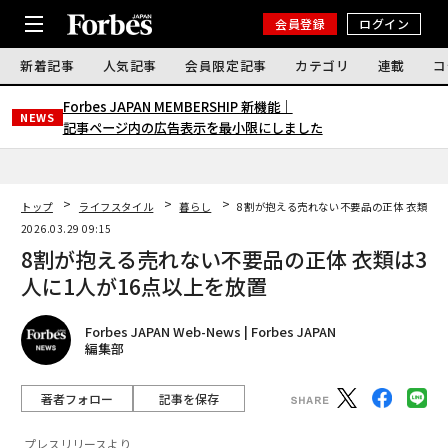
会員登録
ログイン
新着記事
人気記事
会員限定記事
カテゴリ
連載
コ
Forbes JAPAN MEMBERSHIP 新機能｜
NEWS
記事ページ内の広告表示を最小限にしました
トップ
ライフスタイル
暮らし
8割が抱える売れない不要品の正体 衣類は3
2026.03.29 09:15
8割が抱える売れない不要品の正体 衣類は3
人に1人が16点以上を放置
Forbes JAPAN Web-News | Forbes JAPAN
編集部
著者フォロー
記事を保存
プレスリリースより