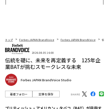
ジュアリー（中編）
た「次なる武器」
トップ
Forbes JAPAN BrandVoice
Forbes JAPAN BrandVoice
伝統
2026.08.05 16:00
伝統を礎に、未来を再定義する 125年企
業BATが挑むスモークレスな未来
Forbes JAPAN BrandVoice Studio
著者フォロー
記事を保存
ブリティッシュ・アメリカン・タバコ（BAT）が目指す