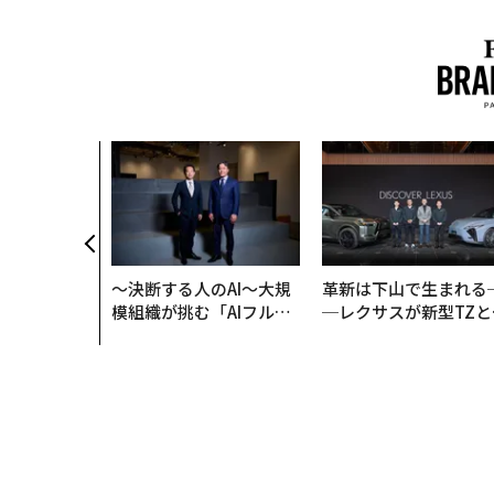
〜決断する人のAI〜大規
革新は下山で生まれる
模組織が挑む「AIフル実
─レクサスが新型TZと
装」“使う”企業から“動
Sに込めた「DISCOVE
く”企業へ【NTTドコモ
R」の哲学
ビジネス×PwC】