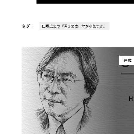
タグ：
田坂広志の「深き思索、静かな気づき」
連載