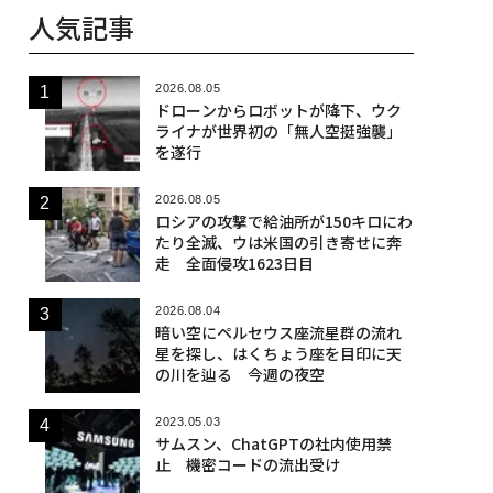
人気記事
2026.08.05
ドローンからロボットが降下、ウク
ライナが世界初の「無人空挺強襲」
を遂行
2026.08.05
ロシアの攻撃で給油所が150キロにわ
たり全滅、ウは米国の引き寄せに奔
走 全面侵攻1623日目
2026.08.04
暗い空にペルセウス座流星群の流れ
星を探し、はくちょう座を目印に天
の川を辿る 今週の夜空
2023.05.03
サムスン、ChatGPTの社内使用禁
止 機密コードの流出受け