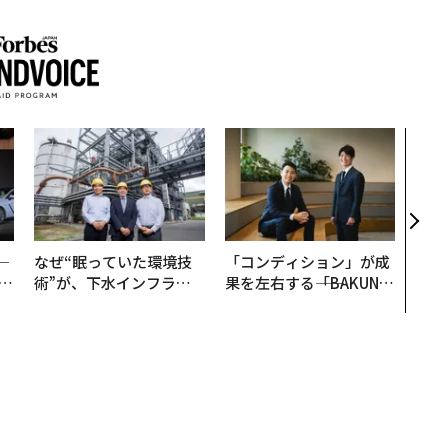
〜決
代の
ト、
【M
×P
─
なぜ“眠っていた環境技
「コンディション」が成
E
術”が、下水インフラを
果を左右する――「BAKUN
変えたのか──産総研×
E」のTENTIALが支える
月島JFEアクアソリュー
「挑戦者の明日」
ションの10年