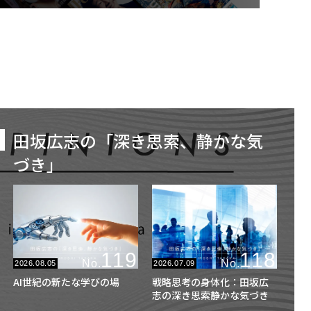
田坂広志の「深き思索、静かな気
づき」
119
118
No.
No.
2026.08.05
2026.07.09
AI世紀の新たな学びの場
戦略思考の身体化：田坂広
志の深き思索静かな気づき