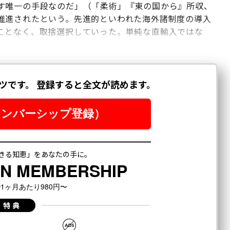
す唯一の手段なのだ」（「柔術」『東の国から』所収、
推進されたという。先進的といわれた海外諸制度の導入
ことなく、取捨選択していった。単純な直輸入ではな
。