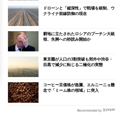
ドローンと「縦深性」で戦場を統制、ウ
クライナ前線防御の現在
窮地に立たされたロシアのプーチン大統
領、失脚への秒読み開始か
東京圏が人口の3割突破も郊外や渋谷・
目黒で減少に転じる二極化の実態
コーヒー豆価格が急騰、エルニーニョ懸
念で「ミーム株の領域」に突入
Recommended by