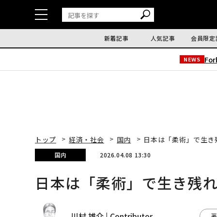
新着記事
人気記事
会員限定
Fo
NEWS
トップ
経済・社会
国内
日本は「柔術」で生き
国内
2026.04.08 13:30
日本は「柔術」で生き残
川村 雄介 | Contributor
著