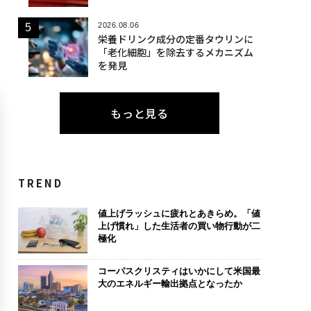
2026.08.06
栄養ドリンク成分の定番タウリンに
「老化細胞」を除去するメカニズム
を発見
もっと見る
TREND
値上げラッシュに疲れとあきらめ。「値
上げ慣れ」した生活者の買い物行動が二
極化
コーパスクリスティはいかにして米国最
大のエネルギー輸出拠点となったか