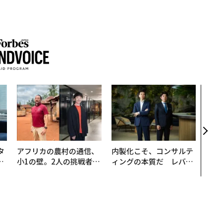
AI
なく
Spo
ow 
くり
タ
アフリカの農村の通信、
内製化こそ、コンサルテ
。
小1の壁。2人の挑戦者が
ィングの本質だ レバレ
越
手にした「次なる武器」
ジーズが実践する、次世
0
代ファームの全貌