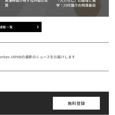
黒澤映画が映す社外取の本
「人たらし」の論理と美
質
学：川村雄介の飛耳長目
連載一覧
Forbes JAPANの最新のニュースをお届けします
無料登録