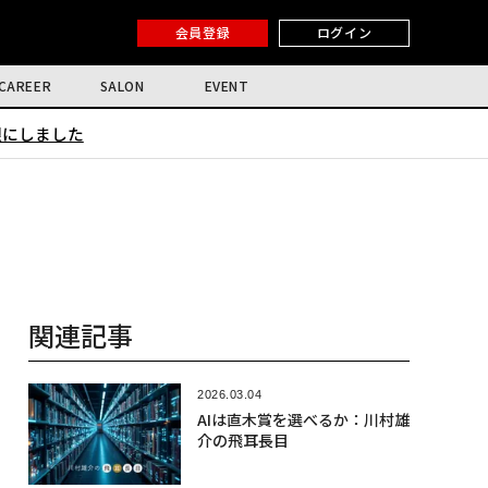
会員登録
ログイン
CAREER
SALON
EVENT
限にしました
関連記事
2026.03.04
AIは直木賞を選べるか：川村雄
介の飛耳長目