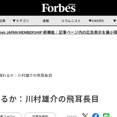
記事
カテゴリ
連載
コラムニスト
AWARD
rbes JAPAN MEMBERSHIP 新機能｜
記事ページ内の広告表示を最小
残れるか：川村雄介の飛耳長目
れるか：川村雄介の飛耳長目
者フォロー
記事を保存