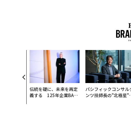
伝統を礎に、未来を再定
パシフィックコンサル
義する 125年企業BAT
ンツ技師長の"北極星"
が挑むスモークレスな未
災害への無力感を乗り
来
え見つけた、防災一筋2
年の答え