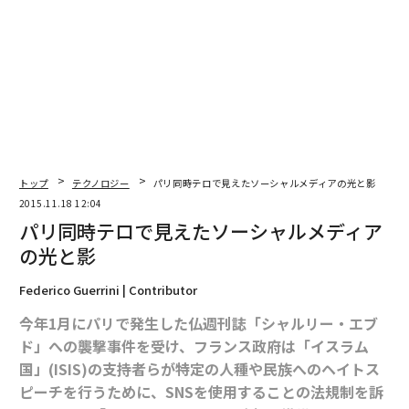
トップ
テクノロジー
パリ同時テロで見えたソーシャルメディアの光と影
2015.11.18 12:04
文＝ライアン・マック（Forbes）/ 翻訳編集＝上田裕資
パリ同時テロで見えたソーシャルメディア
の光と影
2026年9月号発売中
Federico Guerrini | Contributor
今年1月にパリで発生した仏週刊誌「シャルリー・エブ
最新号の購入はこちらから
ド」への襲撃事件を受け、フランス政府は「イスラム
国」(ISIS)の支持者らが特定の人種や民族へのヘイトス
ピーチを行うために、SNSを使用することの法規制を訴
メンバーシップに登録する