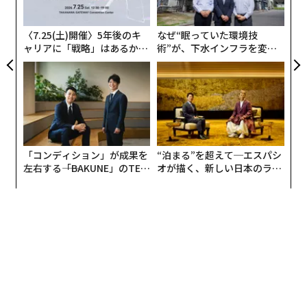
advertisement
ン
〈7.25(土)開催〉5年後のキ
なぜ“眠っていた環境技
ャリアに「戦略」はあるか。
術”が、下水インフラを変え
トップエグゼクティブのキャ
たのか──産総研×月島JFE
リアに触れる1日│CAREER S
アクアソリューションの10年
UMMIT 2026
「コンディション」が成果を
“泊まる”を超えて─エスパシ
左右する――「BAKUNE」のTEN
オが描く、新しい日本のラグ
TIALが支える「挑戦者の明
ジュアリー（中編）
日」