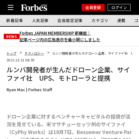
会員登録
ログイン
新着記事
人気記事
会員限定記事
カテゴリ
連載
コ
Forbes JAPAN MEMBERSHIP 新機能｜
NEWS
記事ページ内の広告表示を最小限にしました
トップ
テクノロジー
ルンバ開発者が生んだドローン企業、サイファイ社 UPS
2015.10.21 08:30
ルンバ開発者が生んだドローン企業、サイ
ファイ社 UPS、モトローラと提携
Ryan Mac | Forbes Staff
ドローン企業に対するベンチャーキャピタルの投資が活
況を見せている。米マサチューセッツ州のサイファイ
（CyPhy Works）は10月7日、Bessemer Venture Par