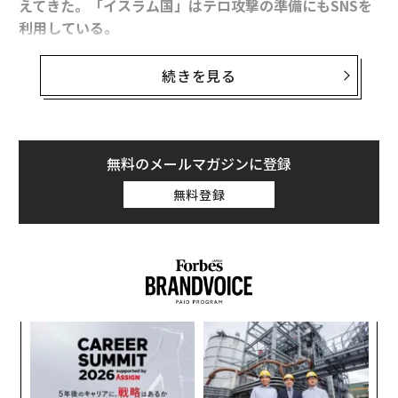
えてきた。
「イスラム国」
はテロ攻撃の準備にもSNSを
利用している。
続きを見る
同国のアルレム・デジール欧州問題担当相は、暴力を助
関連記事
長するようなメッセージの拡散に利用された場合、フェ
パリ同時テロで見えたソーシャルメディアの光と影
イスブックやツイッターに責任を負わせる国際的な法的
枠組みの導入を提案している。
無料のメールマガジンに登録
フェイスブック ニュースアプリ「Notify」で70メディアと連携
無料登録
欧州で爆発する「スタートアップ支援」 出資額は年間1.2兆円
一方で、11月13日にパリで起きた同時テロ攻撃は、被害
者の家族や地元民らにとって、SNSがどれほど有効なコ
更新：パリ同時テロ 実行犯はPS4を通信に利用か
ミュニケーション手段になり得るかを浮き彫りにした。
「宇宙太陽光発電」の最新7動向 三菱重工はワイヤレス送電に成功
“
タグ：
モトローラ
iRobot
kickstarter
デル／Dell
シ
グ
目
の