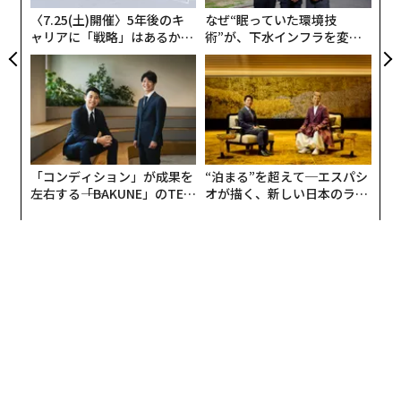
リューションズの戦略的投資部門であるモトローラ・ソ
〈7.25(土)開催〉5年後のキ
なぜ“眠っていた環境技
リューションズ・ベンチャー・キャピタルが含まれる。
ャリアに「戦略」はあるか。
術”が、下水インフラを変え
トップエグゼクティブのキャ
たのか──産総研×月島JFE
リアに触れる1日│CAREER S
アクアソリューションの10年
UMMIT 2026
「コンディション」が成果を
“泊まる”を超えて─エスパシ
左右する――「BAKUNE」のTEN
オが描く、新しい日本のラグ
TIALが支える「挑戦者の明
ジュアリー（中編）
日」