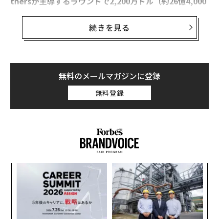
tnersが主導するラウンドで2,200万ドル（約26億4,000
万円）を調達したと発表した。
続きを見る
ルンバで知られる iRobotの共同創業者であるヘレン・
グレイナーが率いるサイファイは、これまでに総額3,00
0万ドル（約36億円）を調達している。2013年11月に実
施された前回ラウンドでは、Lux Capitalから700万ドル
無料のメールマガジンに登録
（約8億4,000万円）を調達し、今年6月にはクラウドフ
無料登録
ァンディングのKickstarterで6つのローターを搭載した
モデル、「LVL 1 Drone」のキャンペーンを実施し、約9
0万ドル（約1億円）の獲得に成功している。
グレイナーは「新規の株主とは戦略的パートナーシップ
を結び、公共安全、建設、農業、ジャーナリズム、採
“
掘、防衛などの領域にもドローンを展開させていきた
シ
い」とのコメントを発表した。新たに加わった株主に
グ
目
は、貨物運送会社UPSの投資部門であるUPS Strategic E
の
nterprise Fundと、通信機器メーカーのモトローラ・ソ
ン