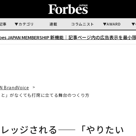
記事
カテゴリ
連載
コラムニスト
AWARD
rbes JAPAN MEMBERSHIP 新機能｜
記事ページ内の広告表示を最小
N BrandVoice
こと」がなくても打席に立てる舞台のつくり方
バレッジされる——「やりたい