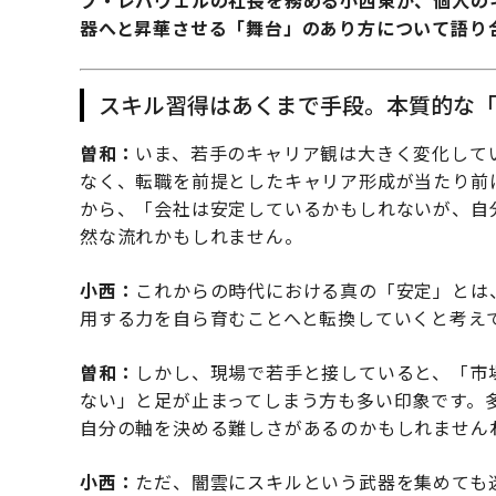
プ・レバウェルの社長を務める小西東が、個人の
器へと昇華させる「舞台」のあり方について語り
スキル習得はあくまで手段。本質的な
曽和：
いま、若手のキャリア観は大きく変化して
なく、転職を前提としたキャリア形成が当たり前
から、「会社は安定しているかもしれないが、自
然な流れかもしれません。
小西：
これからの時代における真の「安定」とは
用する力を自ら育むことへと転換していくと考え
曽和：
しかし、現場で若手と接していると、「市
ない」と足が止まってしまう方も多い印象です。
自分の軸を決める難しさがあるのかもしれません
小西：
ただ、闇雲にスキルという武器を集めても迷