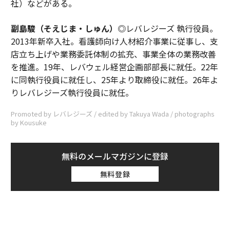
社）などがある。
副島駿（そえじま・しゅん）◎
レバレジーズ 執行役員。
2013年新卒入社。看護師向け人材紹介事業に従事し、支
店立ち上げや業務委託体制の拡充、事業全体の業務改善
を推進。19年、レバウェル経営企画部部長に就任。22年
に同執行役員に就任し、25年より取締役に就任。26年よ
りレバレジーズ執行役員に就任。
Promoted by レバレジーズ / edited by Takuya Wada / photographs
by Kousuke
無料のメールマガジンに登録
無料登録