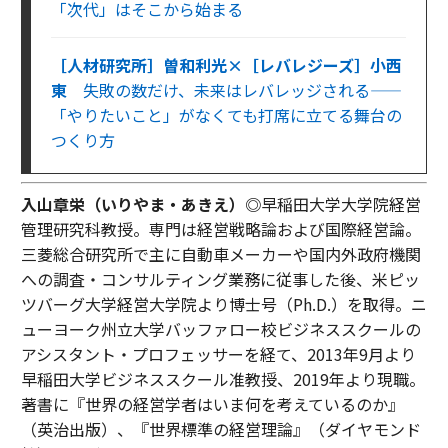
「次代」はそこから始まる
［人材研究所］曽和利光×［レバレジーズ］小西
東
失敗の数だけ、未来はレバレッジされる——
「やりたいこと」がなくても打席に立てる舞台の
つくり方
入山章栄（いりやま・あきえ）◎
早稲田大学大学院経営
管理研究科教授。専門は経営戦略論および国際経営論。
三菱総合研究所で主に自動車メーカーや国内外政府機関
への調査・コンサルティング業務に従事した後、米ピッ
ツバーグ大学経営大学院より博士号（Ph.D.）を取得。ニ
ューヨーク州立大学バッファロー校ビジネススクールの
アシスタント・プロフェッサーを経て、2013年9月より
早稲田大学ビジネススクール准教授、2019年より現職。
著書に『世界の経営学者はいま何を考えているのか』
（英治出版）、『世界標準の経営理論』（ダイヤモンド