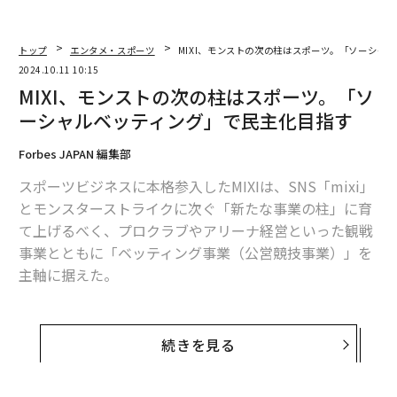
トップ
エンタメ・スポーツ
MIXI、モンストの次の柱はスポーツ。「ソーシャ
2024.10.11 10:15
MIXI、モンストの次の柱はスポーツ。「ソ
ーシャルベッティング」で民主化目指す
Forbes JAPAN 編集部
スポーツビジネスに本格参入したMIXIは、SNS「mixi」
とモンスターストライクに次ぐ「新たな事業の柱」に育
て上げるべく、プロクラブやアリーナ経営といった観戦
事業とともに「ベッティング事業（公営競技事業）」を
主軸に据えた。
新ベッティングサービスのリリースや競輪場の所有・運
営、オーストラリアでの連結子会社の現地法人によるサ
続きを見る
ービス立ち上げなど、次々と事業を展開。4年で
スポーツ事業売上
の約74％、約246億円を稼ぐまでに成