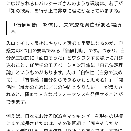
に広げられるレバレジーズさんのような環境は、若手が
「知の探索」を行う上で非常に理にかなっていますね。
「価値判断」を信じ、未完成な余白がある場所
へ
入山：
そして最後にキャリア選択で重要になるのが、直
感力の3つ目の要素である「価値判断」です。つまり、自
分が主観的に「面白そうだ」とワクワクする場所に飛び
込むこと。経営学のモチベーション理論に「自己決定理
論」というものがあります。人は「自律性（自分で決め
る）」「有能感（自分ならできるかもと思える）」「関
係性（誰かのために／この仲間とやりたい）」が満たさ
れると、極めて大きなパフォーマンスを発揮することが
できます。
例えば、日本におけるBCGやマッキンゼーを現在の規模
にまで成長させたのは、その黎明期に「面白そうだか
ら」と飛び込み、自ら道を切り拓いた方々です。すでに