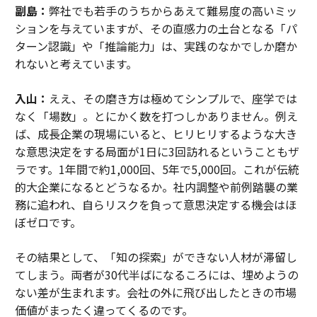
副島：
弊社でも若手のうちからあえて難易度の高いミッ
ションを与えていますが、その直感力の土台となる「パ
ターン認識」や「推論能力」は、実践のなかでしか磨か
れないと考えています。
入山：
ええ、その磨き方は極めてシンプルで、座学では
なく「場数」。とにかく数を打つしかありません。例え
ば、成長企業の現場にいると、ヒリヒリするような大き
な意思決定をする局面が1日に3回訪れるということもザ
ラです。1年間で約1,000回、5年で5,000回。これが伝統
的大企業になるとどうなるか。社内調整や前例踏襲の業
務に追われ、自らリスクを負って意思決定する機会はほ
ぼゼロです。
その結果として、「知の探索」ができない人材が滞留し
てしまう。両者が30代半ばになるころには、埋めようの
ない差が生まれます。会社の外に飛び出したときの市場
価値がまったく違ってくるのです。