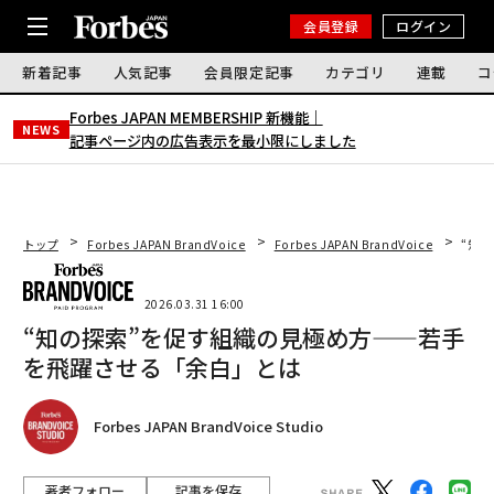
会員登録
ログイン
新着記事
人気記事
会員限定記事
カテゴリ
連載
コ
Forbes JAPAN MEMBERSHIP 新機能｜
NEWS
記事ページ内の広告表示を最小限にしました
トップ
Forbes JAPAN BrandVoice
Forbes JAPAN BrandVoice
“知
2026.03.31 16:00
“知の探索”を促す組織の見極め方——若手
を飛躍させる「余白」とは
Forbes JAPAN BrandVoice Studio
著者フォロー
記事を保存