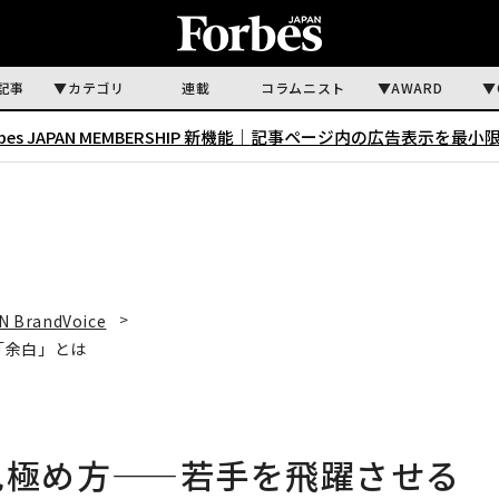
記事
カテゴリ
連載
コラムニスト
AWARD
rbes JAPAN MEMBERSHIP 新機能｜
記事ページ内の広告表示を最小
N BrandVoice
「余白」とは
見極め方——若手を飛躍させる