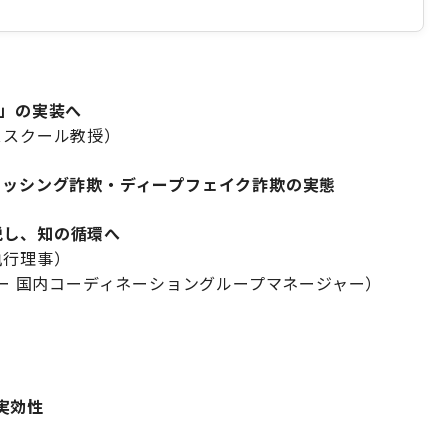
想」の実装へ
ススクール教授）
ィッシング詐欺・ディープフェイク詐欺の実態
脱し、知の循環へ
執行理事）
ター 国内コーディネーショングループマネージャー）
実効性