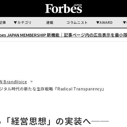
記事
カテゴリ
連載
コラムニスト
AWARD
rbes JAPAN MEMBERSHIP 新機能｜
記事ページ内の広告表示を最小
N BrandVoice
時代の新たな生存戦略『Radical Transparency』
から「経営思想」の実装へ──