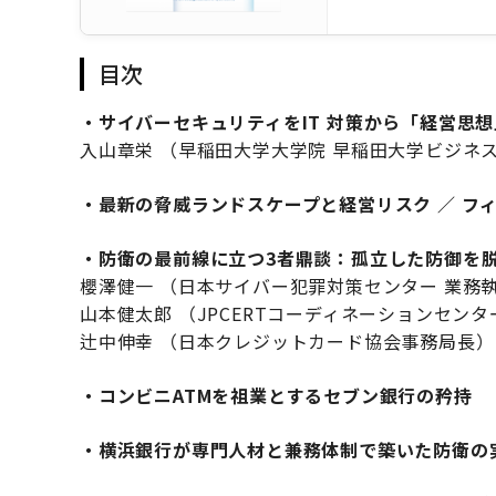
目次
・サイバーセキュリティをIT 対策から「経営思
入山章栄 （早稲田大学大学院 早稲田大学ビジネ
・最新の脅威ランドスケープと経営リスク ／ フ
・防衛の最前線に立つ3者鼎談：孤立した防御を
櫻澤健一 （日本サイバー犯罪対策センター 業務
山本健太郎 （JPCERTコーディネーションセン
辻中伸幸 （日本クレジットカード協会事務局長）
・コンビニATMを祖業とするセブン銀行の矜持
・横浜銀行が専門人材と兼務体制で築いた防衛の