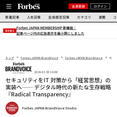
会員登録
ログイン
新着記事
人気記事
会員限定記事
カテゴリ
連載
コ
Forbes JAPAN MEMBERSHIP 新機能｜
NEWS
記事ページ内の広告表示を最小限にしました
トップ
Forbes JAPAN BrandVoice
Forbes JAPAN BrandVoice
セキュ
2026.03.30 16:00
セキュリティをIT 対策から「経営思想」の
実装へ── デジタル時代の新たな生存戦略
『Radical Transparency』
Forbes JAPAN BrandVoice Studio