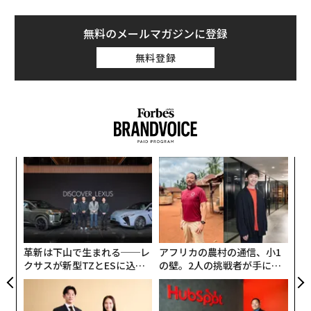
無料のメールマガジンに登録
無料登録
〜
金
個
伝
ェ
る
モ
革新は下山で生まれる──レ
アフリカの農村の通信、小1
クサスが新型TZとESに込め
の壁。2人の挑戦者が手にし
た「DISCOVER」の哲学
た「次なる武器」