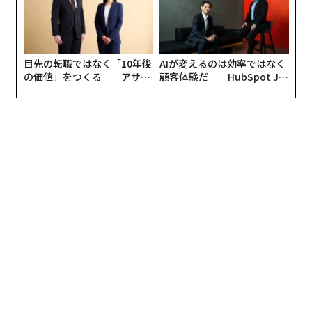
目先の転職ではなく「10年後
AIが変えるのは効率ではなく
の価値」をつくる──アサイ
顧客体験だ──HubSpot Ja
編集＝上田裕資
ンの長期伴走型支援とは
panが語る「Grow Better」
な組織のつくり方
2026年9月号発売中
最新号の購入はこちらから
メンバーシップに登録する
関連記事