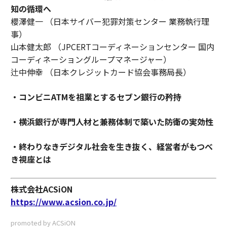
知の循環へ
櫻澤健一 （日本サイバー犯罪対策センター 業務執行理
事）
山本健太郎 （JPCERTコーディネーションセンター 国内
コーディネーショングループマネージャー）
辻中伸幸 （日本クレジットカード協会事務局長）
・コンビニATMを祖業とするセブン銀行の矜持
・横浜銀行が専門人材と兼務体制で築いた防衛の実効性
・終わりなきデジタル社会を生き抜く、経営者がもつべ
き視座とは
株式会社ACSiON
https://www.acsion.co.jp/
promoted by ACSiON