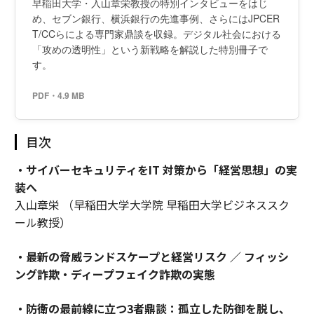
早稲田大学・入山章栄教授の特別インタビューをはじ
め、セブン銀行、横浜銀行の先進事例、さらにはJPCER
T/CCらによる専門家鼎談を収録。デジタル社会における
「攻めの透明性」という新戦略を解説した特別冊子で
す。
PDF・4.9 MB
目次
・サイバーセキュリティをIT 対策から「経営思想」の実
装へ
入山章栄 （早稲田大学大学院 早稲田大学ビジネススク
ール教授）
・最新の脅威ランドスケープと経営リスク ／ フィッシ
ング詐欺・ディープフェイク詐欺の実態
・防衛の最前線に立つ3者鼎談：孤立した防御を脱し、