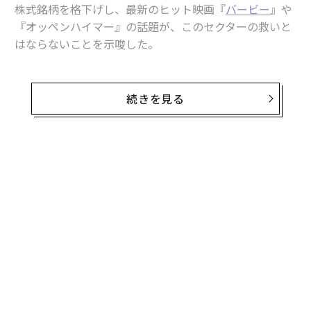
株式銘柄を格下げし、最新のヒット映画『
バービー
』や
『オッペンハイマー』の話題が、このセクターの救いと
はならないことを示唆した。
バンク・オブ・アメリカのアナリストは7月21日のメモ
で、映画機材レンタル会社Herc Holdings（ハーク・ホ
続きを見る
ールディングス）の評価を「買い」から「売り」に格下
げし、ハリウッドのストライキが、同社のレンタル部門
の売上を、第3四半期に前年同期比で75％減少させると
予測した。
JPモルガンのアナリストも19日、映画チェーンのCinem
ark（シネマーク）の評価を「買い」から「ホールド」
に引き下げ、短期的に興行収入が増加しても、ストライ
キが株価のアップサイドを制限すると警告した。