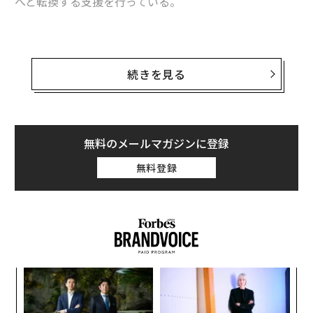
へと転換する支援を行っている。
先月、私は200万ドルをかけたブランドアクティベーシ
ョンの現場を訪れたが、そこには的外れな印象しか残ら
続きを見る
なかった。ダンサー、インタラクティブなインスタレー
ション、本格的なフード体験、さらには拡張現実（AR）
のディスプレイまで用意されていた。インスタグラムで
は素晴らしく見えた。しかし、イベント会場の中には、
無料のメールマガジンに登録
ストーリーもつながりもなく、ただ高額な雑音があるだ
無料登録
けだった。
私のエージェンシーは昨年、ある食品ブランドがホリデ
ーパーティーのポップアップを開催する支援を行い、6
週間で1日あたり500人の来場者を集めた。一般的なイベ
ントのコストのほんの一部で、私たちはクリスマスのワ
創に
「
ンダーランドを創り出し、来場者を楽しいホリデー気分
 JA
3
に没入させた。照明や心躍るホリデー音楽から、厳選さ
C
目