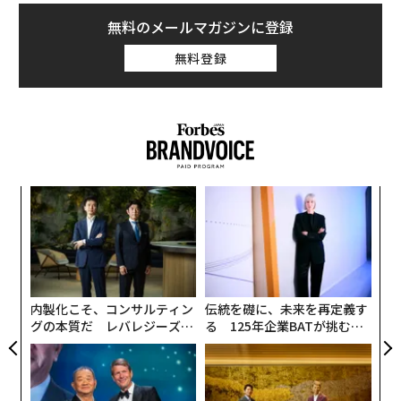
情報を提示できるほか、口コミの管理、さまざまなパフ
ォーマンス分析データを得ることができる。
無料のメールマガジンに登録
観察者から参加者へのこの転換こそが、没入が実際に始
まる場所だ。そして、それにはほとんどのマーケターが
無料登録
苦手とすることが必要だ。コントロールを手放すこと
だ。
ゲストが常に誘導され、指示され、管理されていると感
じる場合、体験は決して完全には定着しない。真の没入
には信頼が必要だ。人々が探索することへの信頼、すべ
創に
「
てを説明する必要がないことへの信頼、そして少しの摩
 JA
3
C
擦が目的を持って感じられるとき、実際にエンゲージメ
目
る
ントを深めることができるという信頼だ。
の
ン
実際に没入を生み出すもの
内製化こそ、コンサルティン
伝統を礎に、未来を再定義す
stock.adobe.com
グの本質だ レバレジーズが
る 125年企業BATが挑むス
私が関わってきた数百のイベント、食、エンターテイン
実践する、次世代ファームの
モークレスな未来
メント、ファンダム、文化にまたがる経験の中で、真に
全貌
それによると、口コミの返信率が50パーセント以上の店
成功する体験には特定のパターンが現れる。
舗は、6カ月間の平均星評価が推計0.3ポイント上昇する