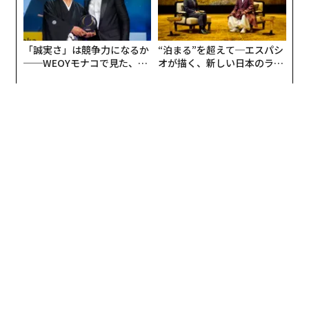
傾向にあるのに対して、返信率が10パーセント未満の店
それらが共有するものは以下の通りだ。
舗は横ばいまたは低下する傾向が示されたということ
だ。また来店率は、返信なしの店舗では、返信ありの店
「誠実さ」は競争力になるか
“泊まる”を超えて─エスパシ
• 連続性がある。
これは単なるテーマ設定ではなく、一
舗の4分の1になると推計された。
──WEOYモナコで見た、く
オが描く、新しい日本のラグ
貫性だ。入場方法から遭遇するもの、退場方法まで、す
ら寿司の経営哲学
ジュアリー（中編）
べてがつながっていると感じられる。何かがランダムま
口コミの返信が重要な理由として、Mycatは次の3つをあ
たは場違いに感じられると、没入は即座に壊れる。
げている。
• ブランドが後退する。
これはマーケターにとって直感
1. 抑止効果
に反するが、極めて重要だ。ブランドが自分たちを印象
オーナーが返信しているとわかると、利用者は根拠の
づけようとしていることを人々が意識すればするほど、
ない低評価を投稿しづらくなる。
イベントは没入的に感じられなくなる。最高の体験はブ
2. 信頼醸成
ランディングを叫ばないが、ソーシャルメディア上で
丁寧な返信により店の誠実さが伝わり、高評価の投稿
「見逃すことへの恐れ（FOMO）」を叫ぶ。
が促進される。
3. 問題解決
• 時間が異なる振る舞いをする。
人々は時間の感覚を失
低評価口コミに対して、共感、事実確認、改善の提案
う。体験が素早い消費のために設計されている場合、そ
といった適切な対応が高評価につながる。
れはおそらく没入的ではない。没入には、人々が落ち着