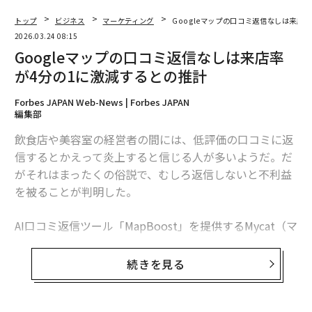
大規模アクティベーションが失敗する理由
トップ
ビジネス
マーケティング
Googleマップの口コミ返信なしは来店
最もよくある間違いは何か。規模と本質を混同すること
2026.03.24 08:15
だ。
Googleマップの口コミ返信なしは来店率
が4分の1に激減するとの推計
ブランドは壮観さに資金を注ぎ込む。巨大なLEDウォー
Forbes JAPAN Web-News | Forbes JAPAN
ル、セレブリティの登場、最先端のインスタレーショ
編集部
ン。純粋な制作価値が没入に等しいと仮定している。書
飲食店や美容室の経営者の間には、低評価の口コミに返
類上では成功に見えるかもしれない。実際には、人々は
信するとかえって炎上すると信じる人が多いようだ。だ
歩き回り、写真を撮って去っていく。
がそれはまったくの俗説で、むしろ返信しないと不利益
を被ることが判明した。
没入とは、何かがどう見えるかではない。その中に入っ
た人に何が起こるかだ。
AI口コミ返信ツール「MapBoost」を提供するMycat（マ
観察者から参加者への転換
イキャット）は、Googleビジネスプロフィールの公開デ
ータを基に分析を行った。Googleビジネスプロフィール
続きを見る
真の没入は、ゲストが「このブランドは私に何を見せよ
（旧Googleマイビジネス）とは、小規模店舗を対象とし
うとしているのか」と考えるのをやめ、「次に何をすれ
たマーケティングツールで、Google検索やマップに店の
ばいいのか」と問い始めたときに起こる。