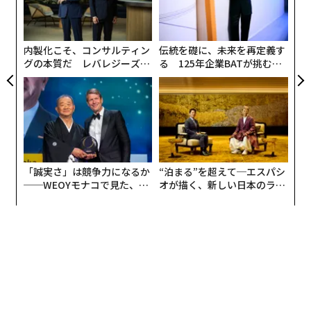
れたフード体験の香りや味わいまで、すべてが計算され
る
の
ていた。このポップアップには、バズを狙うクリエイタ
ン
ーのための技術的なギミックや過剰な演出はなかった。
内製化こそ、コンサルティン
伝統を礎に、未来を再定義す
丁寧に作り込まれた世界は、コミュニティのすべてのメ
グの本質だ レバレジーズが
る 125年企業BATが挑むス
ンバーに温かさ、つながり、特別感を与え、来場者は温
実践する、次世代ファームの
モークレスな未来
かいスープをすすり、愛する人たちと新しい味を楽しん
全貌
だ。
これが今日のブランドが直面するパラドックスだ。私た
ちはかつてないほど壮大な体験を創り出すツールを手に
「誠実さ」は競争力になるか
“泊まる”を超えて─エスパシ
しているが、真に没入的な瞬間はますます稀になってい
──WEOYモナコで見た、く
オが描く、新しい日本のラグ
る。問題はテクノロジーでも予算でもない。ほとんどの
ら寿司の経営哲学
ジュアリー（中編）
ブランドが、イマーシブ（没入型）体験が実際に何を意
味するのかを根本的に誤解していることだ。
体験型と没入型：単なる言葉の違いではない
イベント業界は「体験型（エクスペリエンシャル）」と
「没入型（イマーシブ）」という言葉を同じ意味で使っ