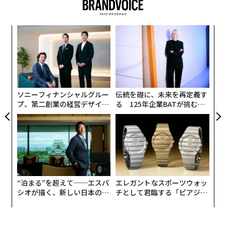
私のエージェンシーは昨年、ある食品ブランドがホリデ
ンツ
目
ーパーティーのポップアップを開催する支援を行い、6
への
の
週間で1日あたり500人の来場者を集めた。一般的なイベ
た、
ン
内
ントのコストのほんの一部で、私たちはクリスマスのワ
グ
ンダーランドを創り出し、来場者を楽しいホリデー気分
実
に没入させた。照明や心躍るホリデー音楽から、厳選さ
全
ソニーフィナンシャルグルー
伝統を礎に、未来を再定義す
れたフード体験の香りや味わいまで、すべてが計算され
プ、第二創業の経営デザイン
る 125年企業BATが挑むス
ていた。このポップアップには、バズを狙うクリエイタ
──カギは意志を引き出し、
モークレスな未来
ーのための技術的なギミックや過剰な演出はなかった。
束ね、共創すること
丁寧に作り込まれた世界は、コミュニティのすべてのメ
ンバーに温かさ、つながり、特別感を与え、来場者は温
かいスープをすすり、愛する人たちと新しい味を楽しん
だ。
“泊まる”を超えて──エスパ
エレガントなスポーツウォッ
シオが描く、新しい日本のラ
チとして君臨する「ピアジ
これが今日のブランドが直面するパラドックスだ。私た
グジュアリー（前編）
ェ」ポロの魅力
ちはかつてないほど壮大な体験を創り出すツールを手に
しているが、真に没入的な瞬間はますます稀になってい