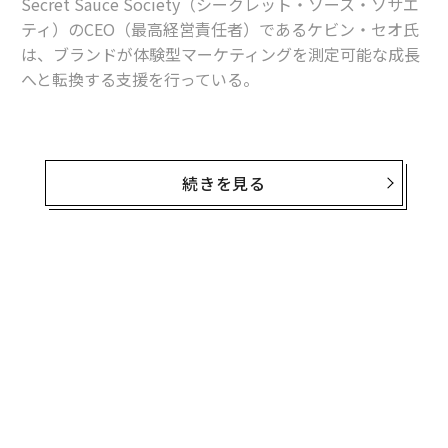
Secret Sauce Society（シークレット・ソース・ソサエ
ブランドが犯す最大の過ちの1つは、説明しすぎること
ティ）のCEO（最高経営責任者）であるケビン・セオ氏
だ。没入は、人々が自分で物事を理解することを信頼さ
は、ブランドが体験型マーケティングを測定可能な成長
れたときに起こる。少しの目的を持った摩擦は、エンゲ
へと転換する支援を行っている。
ージメントを減少させるのではなく、深めることができ
る。
先月、私は200万ドルをかけたブランドアクティベーシ
間違えることの真のコスト
ョンの現場を訪れたが、そこには的外れな印象しか残ら
続きを見る
なかった。ダンサー、インタラクティブなインスタレー
私が見てきた最も真に没入的な体験のいくつかは、スピ
ション、本格的なフード体験、さらには拡張現実（AR）
ード、規模、ソーシャルシェアリングのために最適化し
のディスプレイまで用意されていた。インスタグラムで
たいという衝動に抵抗するからこそ機能する。気を散ら
は素晴らしく見えた。しかし、イベント会場の中には、
無料のメールマガジンに登録
すものを制限する。感覚入力を制御する。人々のペース
ストーリーもつながりもなく、ただ高額な雑音があるだ
を落とす。没入は入口では起こらない。人々が留まるこ
無料登録
けだった。
とを決めた後に起こる。
私のエージェンシーは昨年、ある食品ブランドがホリデ
今日のオーディエンスはかつてないほど鋭く、懐疑的
ーパーティーのポップアップを開催する支援を行い、6
だ。彼らはマーケティングされているときを知ってお
週間で1日あたり500人の来場者を集めた。一般的なイベ
り、何かが空虚に感じられるとすぐに離脱する。それは