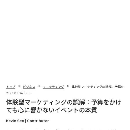
さ。帰属意識。緊張感さえも。感情がなければ、没入は
得られない。刺激が得られるだけだ。
これらのいずれも高度なテクノロジーを必要としない。
スクリーンは体験を強化できるが、基盤ではない。意図
こそが基盤だ。
ストーリーはあなたが思うものではない
イベントの文脈で「ストーリー」と聞くと、人々はしば
しば物語の説明や伝承を思い浮かべる。それは重要では
ない。
トップ
ビジネス
マーケティング
体験型マーケティングの誤解：予算をかけ
2026.03.24 08:36
没入型イベントにおけるストーリーとは、実際には論理
体験型マーケティングの誤解：予算をかけ
と一貫性のことだ。この世界は理にかなっているか。私
ても心に響かないイベントの本質
の行動はここに属していると感じられるか。私は物事を
発見しているのか、それとも何を見るべきか告げられて
Kevin Seo | Contributor
いるのか。