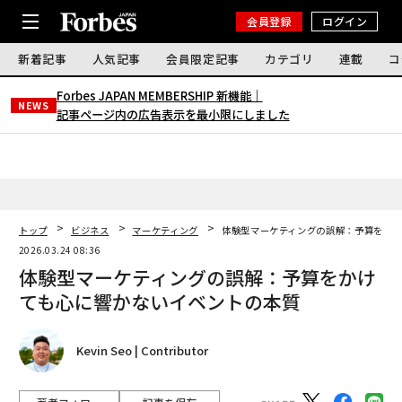
会員登録
ログイン
新着記事
人気記事
会員限定記事
カテゴリ
連載
コ
Forbes JAPAN MEMBERSHIP 新機能｜
NEWS
記事ページ内の広告表示を最小限にしました
トップ
ビジネス
マーケティング
体験型マーケティングの誤解：予算をかけ
2026.03.24 08:36
体験型マーケティングの誤解：予算をかけ
ても心に響かないイベントの本質
Kevin Seo | Contributor