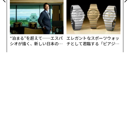
体験型と没入型：単なる言葉の違いではない
住むことができる体験を構築する意志のあるブランドの
ものだ。それには勇気が必要だ。より大きく、より騒々
イベント業界は「体験型（エクスペリエンシャル）」と
しく、ソーシャルメディアでよりシェアされやすいもの
「没入型（イマーシブ）」という言葉を同じ意味で使っ
にするプレッシャーに抵抗することを意味する。
ている。しかし、これらは同じではない。
しかし、正しく行われたとき、没入は単に記憶に残る瞬
体験型イベントは取引的に感じられる。この製品サンプ
間を創り出すだけではない。永続的なつながりを創り出
ルに触れる。あのブランドのバックドロップで写真を撮
す。そして、コンテンツとアクティベーションに溺れて
る。何かをすることを与えられ、その相互作用は確かに
いる世界において、それこそが構築する価値のある唯一
記憶に残る可能性がある。しかし、通常はそこで終わ
のものだ。
る。
Forbes Agency Council
（フォーブス・エージェンシ
没入型イベントは、ある世界への招待状だ。体験を観察
ー・カウンシル）
は、成功を収めているPR、メディア戦
するのではなく、その中で生きるのだ。この違いは重要
略、クリエイティブ、広告エージェンシーの幹部のため
だ。なぜなら、真に没入を体験すると、それを異なる方
の招待制コミュニティだ。
参加資格はあるか？
法で記憶するからだ。単に記憶に残るだけでなく、ブラ
ンドに対する感じ方が変わるのだ。
（
forbes.com 原文
）
ほとんどの体験型マーケティングは相互作用で止まる。