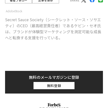
著者フォロー
記事を保存
AdobeStock
Secret Sauce Society（シークレット・ソース・ソサエ
ティ）のCEO（最高経営責任者）であるケビン・セオ氏
は、ブランドが体験型マーケティングを測定可能な成長
へと転換する支援を行っている。
advertisement
先月、私は200万ドルをかけたブランドアクティベーシ
ョンの現場を訪れたが、そこには的外れな印象しか残ら
なかった。ダンサー、インタラクティブなインスタレー
無料のメールマガジンに登録
ション、本格的なフード体験、さらには拡張現実（AR）
無料登録
のディスプレイまで用意されていた。インスタグラムで
は素晴らしく見えた。しかし、イベント会場の中には、
ストーリーもつながりもなく、ただ高額な雑音があるだ
けだった。