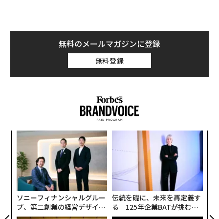
ントのコストのほんの一部で、私たちはクリスマスのワ
真の没入を実現することをより困難にするが、同時には
ンツ
目
ンダーランドを創り出し、来場者を楽しいホリデー気分
るかに価値あるものにする。
への
の
に没入させた。照明や心躍るホリデー音楽から、厳選さ
た、
ン
内
れたフード体験の香りや味わいまで、すべてが計算され
ブランドが壮観さを没入と混同すると、単に資金を無駄
グ
ていた。このポップアップには、バズを狙うクリエイタ
にするだけではない。次の体験を信頼しないように人々
実
ーのための技術的なギミックや過剰な演出はなかった。
全
に教えてしまう。注目が最も希少なリソースである飽和
ソニーフィナンシャルグルー
伝統を礎に、未来を再定義す
丁寧に作り込まれた世界は、コミュニティのすべてのメ
状態の市場において、それが真のコストだ。
プ、第二創業の経営デザイン
る 125年企業BATが挑むス
ンバーに温かさ、つながり、特別感を与え、来場者は温
──カギは意志を引き出し、
モークレスな未来
かいスープをすすり、愛する人たちと新しい味を楽しん
束ね、共創すること
重要なことを測定する方法
だ。
インプレッションは忘れよう。来場者数も忘れよう。何
枚の写真が投稿されたかも忘れよう。代わりに記憶を測
これが今日のブランドが直面するパラドックスだ。私た
定しよう。人々は予定より長く滞在したか。どう見えた
ちはかつてないほど壮大な体験を創り出すツールを手に
“泊まる”を超えて──エスパ
エレガントなスポーツウォッ
かではなく、どう感じたかについて話したか。あなたの
しているが、真に没入的な瞬間はますます稀になってい
シオが描く、新しい日本のラ
チとして君臨する「ピアジ
ブランドをどう見るかを微妙に変えたか。
る。問題はテクノロジーでも予算でもない。ほとんどの
グジュアリー（前編）
ェ」ポロの魅力
ブランドが、イマーシブ（没入型）体験が実際に何を意
没入型イベントの未来は、ペースを落とし、コントロー
味するのかを根本的に誤解していることだ。
ルを手放し、人々が単に通り抜けるのではなく、実際に