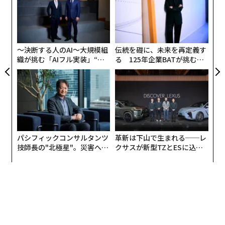
グ
「
左右
T
日
〜決断する人のAI〜大規模組
伝統を礎に、未来を再定義す
織が挑む「AIフル実装」“使
る 125年企業BATが挑むス
う”企業から“動く”企業へ【N
モークレスな未来
TTドコモビジネス×PwC】
パシフィックコンサルタンツ
革新は下山で生まれる──レ
技師長の"北極星"。災害への
クサスが新型TZとESに込め
無力感を乗り越え見つけた、
た「DISCOVER」の哲学
防災一筋20年の答え