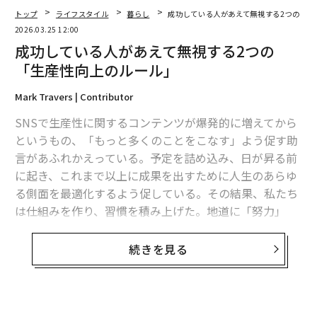
トップ
ライフスタイル
暮らし
成功している人があえて無視する2つの「生
2026.03.25 12:00
成功している人があえて無視する2つの
「生産性向上のルール」
翻訳＝溝口慈子
Mark Travers | Contributor
SNSで生産性に関するコンテンツが爆発的に増えてから
2026年9月号発売中
というもの、「もっと多くのことをこなす」よう促す助
言があふれかえっている。予定を詰め込み、日が昇る前
最新号の購入はこちらから
に起き、これまで以上に成果を出すために人生のあらゆ
る側面を最適化するよう促している。その結果、私たち
は仕組みを作り、習慣を積み上げた。地道に「努力」
メンバーシップに登録する
し、成果が出ることを切実に求めてきた。それでも、多
くの人はすべてのルールに従った結果、以前よりも疲弊
続きを見る
し、効率が落ちてしまった。
むしろ研究が示しつつあるのは、最も生産性の高い人た
関連記事
ちは他の人より多くのルールに従っているわけではない