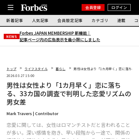
会員登録
ログイン
新着記事
人気記事
会員限定記事
カテゴリ
連載
コ
Forbes JAPAN MEMBERSHIP 新機能｜
NEWS
記事ページ内の広告表示を最小限にしました
トップ
ライフスタイル
暮らし
男性は女性より「1カ月早く」恋に落ちる、
2026.03.27 15:00
男性は女性より「1カ月早く」恋に落ち
る、33カ国の調査で判明した恋愛リズムの
男女差
Mark Travers | Contributor
恋愛に関しては、女性はロマンチストだと言われること
が多い。深い感情を抱き、早い段階から一途で、関係の