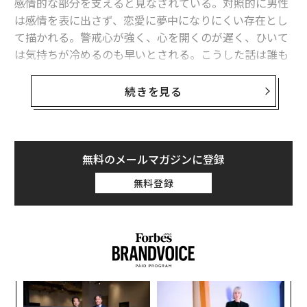
感情的な部分を支えると見なされている。対照的に男性
は感情を表に出さず、恋愛に夢中になりにくい存在とし
て描かれる。警戒心が強く、心を開くのが遅く、ひいて
は気持ちが冷めるのも早いとされる。こうした話は誰も
が幾度となく耳にしてきたものだが、近年増えている査
読付き研究によると、このような見方は大部分において
続きを見る
誤っている。
最近発表された2つの査読付きの心理学研究では、男性
の恋愛についてより正確で希望の持てる姿が示されてい
無料のメールマガジンに登録
る。これらの研究は単に固定観念を覆すだけでなく、男
無料登録
女がどのように異なる形で恋に落ちるのかを明確に示し
ている。
この記事では、研究で明らかになった違いと、そうした
違いが実際に何を意味するのかを解説する。
“
シ