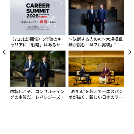
挑
よっ
PA
ア
の
た
〈7.25(土)開催〉5年後のキ
〜決断する人のAI〜大規模組
ャリアに「戦略」はあるか。
織が挑む「AIフル実装」“使
トップエグゼクティブのキャ
う”企業から“動く”企業へ【N
リアに触れる1日│CAREER S
TTドコモビジネス×PwC】
UMMIT 2026
翻訳・編集＝出田静
内製化こそ、コンサルティン
“泊まる”を超えて─エスパシ
グの本質だ レバレジーズが
オが描く、新しい日本のラグ
実践する、次世代ファームの
ジュアリー（中編）
2026年9月号発売中
全貌
最新号の購入はこちらから