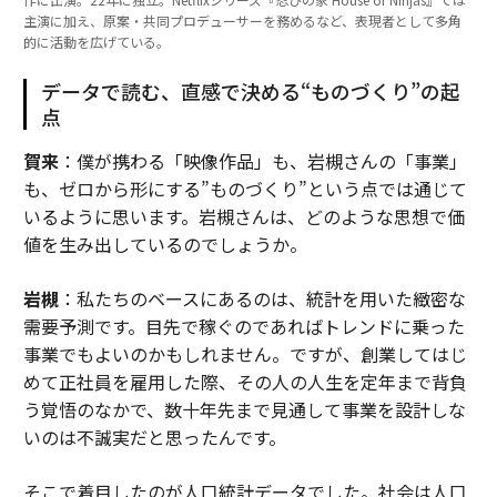
主演に加え、原案・共同プロデューサーを務めるなど、表現者として多角
的に活動を広げている。
データで読む、直感で決める“ものづくり”の起
点
賀来
：僕が携わる「映像作品」も、岩槻さんの「事業」
も、ゼロから形にする”ものづくり”という点では通じて
いるように思います。岩槻さんは、どのような思想で価
値を生み出しているのでしょうか。
岩槻
：私たちのベースにあるのは、統計を用いた緻密な
需要予測です。目先で稼ぐのであればトレンドに乗った
事業でもよいのかもしれません。ですが、創業してはじ
めて正社員を雇用した際、その人の人生を定年まで背負
う覚悟のなかで、数十年先まで見通して事業を設計しな
いのは不誠実だと思ったんです。
そこで着目したのが人口統計データでした。社会は人口