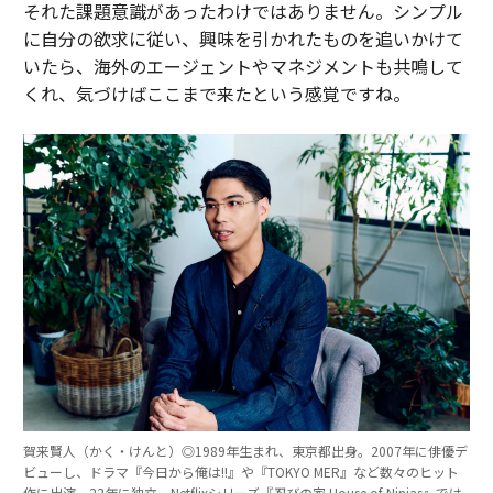
それた課題意識があったわけではありません。シンプル
に自分の欲求に従い、興味を引かれたものを追いかけて
いたら、海外のエージェントやマネジメントも共鳴して
くれ、気づけばここまで来たという感覚ですね。
賀来賢人（かく・けんと）◎1989年生まれ、東京都出身。2007年に俳優デ
ビューし、ドラマ『今日から俺は!!』や『TOKYO MER』など数々のヒット
作に出演。22年に独立。Netflixシリーズ『忍びの家 House of Ninjas』では