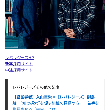
レバレジーズHP
新卒採用サイト
中途採用サイト
レバレジーズその他の記事
［経営学者］入山章栄×［レバレジーズ］副島
駿
“知の探索”を促す組織の見極め方——若手を
飛躍させる「余白」とは