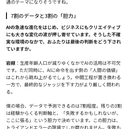
通のテーマになりそうですね。
7割のデータと3割の「胆力」
――AIの急速な進化をはじめ、ビジネスにもクリエイティブ
にも大きな変化の波が押し寄せています。そうした不確
実な環境のなかで、おふたりは最後の判断をどう下され
ていますか。
岩槻
：生産年齢人口が減りゆくなかでAIの活用は不可欠
です。ただ同時に、AIに命令を出す側の「人間の価値」
はこれから跳ね上がるでしょう。中間工程が置き換わる
一方で、最終的なジャッジを下す力がより厳しく問われ
る。
僕の場合、データで予測できるのは7割程度。残りの3割
は経験からくる判断軸と、「失敗するかもしれないが、
ここに張る」という胆力で決めています。この胆力は、
トライアンドエラーの現場でしか磨かれません。失敗も