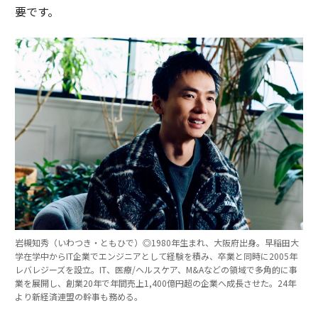
要です。
岩槻知秀（いわつき・ともひで）◎1980年生まれ、大阪府出身。早稲田大
学在学中からIT企業でエンジニアとして経験を積み、卒業と同時に2005年
レバレジーズを設立。IT、医療/ヘルスケア、M&Aなどの領域で多角的に事
業を展開し、創業20年で年間売上1,400億円超の企業へ成長させた。24年
より新経済連盟の幹事も務める。