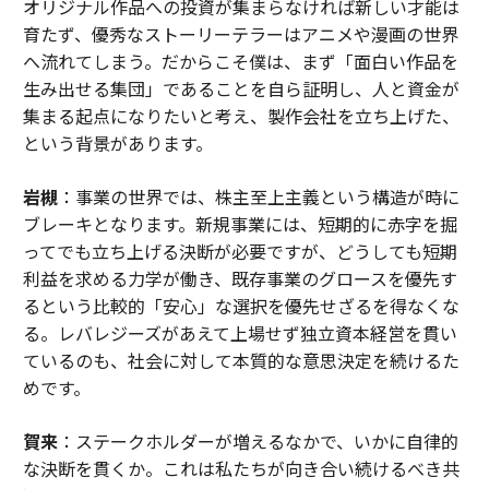
オリジナル作品への投資が集まらなければ新しい才能は
育たず、優秀なストーリーテラーはアニメや漫画の世界
へ流れてしまう。だからこそ僕は、まず「面白い作品を
生み出せる集団」であることを自ら証明し、人と資金が
集まる起点になりたいと考え、製作会社を立ち上げた、
という背景があります。
岩槻
：事業の世界では、株主至上主義という構造が時に
ブレーキとなります。新規事業には、短期的に赤字を掘
ってでも立ち上げる決断が必要ですが、どうしても短期
利益を求める力学が働き、既存事業のグロースを優先す
るという比較的「安心」な選択を優先せざるを得なくな
る。レバレジーズがあえて上場せず独立資本経営を貫い
ているのも、社会に対して本質的な意思決定を続けるた
めです。
賀来
：ステークホルダーが増えるなかで、いかに自律的
な決断を貫くか。これは私たちが向き合い続けるべき共