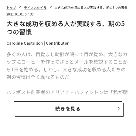
トップ
ライフスタイル
大きな成功を収める人が実践する、朝の5つの習慣
2021.01.01 07:30
大きな成功を収める人が実践する、朝の5
つの習慣
Caroline Castrillon | Contributor
多くの人は、目覚まし時計が鳴って目が覚め、大きなカ
ップにコーヒーを作ってさっとメールを確認することか
ら1日を始める。しかし、大きな成功を収める人たちの
朝の習慣は全く異なるものだ。
ハフポスト創業者のアリアナ・ハフィントンは「私が朝
の儀式にしていることの重要な点は、私がしていないこ
とにある。私は朝起きて、1日の始まりにスマートフォ
続きを見る
ンを見ない。その代わり、起床後1分間は深呼吸をし、
感謝の気持ちを持ち、その日に意識をむけている」と述
べた。