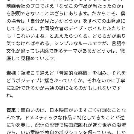
映画会社のプロでさえ「なぜこの作品が当たったのか」
を説明できないことはざらにあります。だからこそ、僕
の場合は「自分が見たいかどうか」をすべての出発点に
してきました。共同設立者のデイブ・ボイルとふたりと
も「これいいよね」と思えたらつくる。どちらかが乗り
気でなければやめる。シンプルなルールですが、言語や
文化が違っても共感できるテーマがあるかどうかは、徹
底して見極めています。
岩槻
：領域こそ違えど「普遍的な感情」を掴み、それを
どうポジティブに揺さぶっていくか。それをいかに丁寧
に設計できるかが共通の鍵になるのかもしれないです
ね。
賀来
：面白いのは、日本映画がいますごく好調なことな
んです。ドメスティックな作品に特化してきたことが逆
に功を奏し、配信の影響で映画館離れが進む世界の潮流
から、いい意味で独自のポジションを保っている。しか