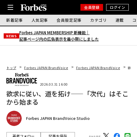
会員登録
ログイン
新着記事
人気記事
会員限定記事
カテゴリ
連載
コ
Forbes JAPAN MEMBERSHIP 新機能｜
NEWS
記事ページ内の広告表示を最小限にしました
トップ
Forbes JAPAN BrandVoice
Forbes JAPAN BrandVoice
欲求
2026.03.31 16:00
欲求に従い、道を拓け——「次代」はそこ
から始まる
Forbes JAPAN BrandVoice Studio
著者フォロー
記事を保存