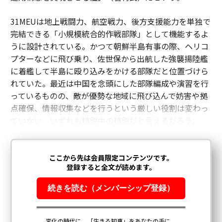
31MEUは地上戦闘力、航空戦力、後方支援能力を単独で
完結できる「小規模統合的作戦部隊」として機能するよ
うに設計されている。かつて朝鮮半島有事の際、ヘリコ
プターなどに飛び乗り、佐世保から出航した強襲揚陸艦
に着艦して半島に殴り込みをかける部隊だと位置づけら
れていた。最近は中国を念頭にした部隊編成や演習を行
っているものの、敵が優勢な地域に飛び込んで妨害や拠
点確保、情報収集などを行うという厳しい役割は変わっ
ていない。いずれも精鋭中の精鋭だと言えるだろう。