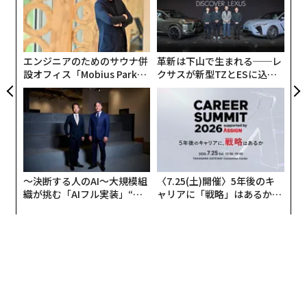
PA
パ
技
無
防
エンジニアのためのサウナ併
革新は下山で生まれる──レ
設オフィス「Mobius Park」
クサスが新型TZとESに込め
がオープン──タマディック
た「DISCOVER」の哲学
が健康経営を徹底する理由
〜決断する人のAI〜大規模組
〈7.25(土)開催〉5年後のキ
織が挑む「AIフル実装」“使
ャリアに「戦略」はあるか。
う”企業から“動く”企業へ【N
トップエグゼクティブのキャ
TTドコモビジネス×PwC】
リアに触れる1日│CAREER S
UMMIT 2026