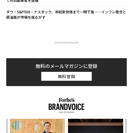
で共同創業者を逮捕
ダウ・S&P500・ナスダック、年初来安値まで一時下落──インフレ懸念と
原油高が市場を揺るがす
advertisement
無料のメールマガジンに登録
無料登録
挑
よっ