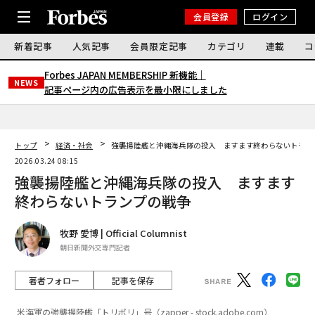
会員登録
ログイン
新着記事
人気記事
会員限定記事
カテゴリ
連載
コ
Forbes JAPAN MEMBERSHIP 新機能｜
NEWS
記事ページ内の広告表示を最小限にしました
トップ
経済・社会
強襲揚陸艦と沖縄海兵隊の投入 ますます終わらないトラン
2026.03.24 08:15
強襲揚陸艦と沖縄海兵隊の投入 ますます
終わらないトランプの戦争
牧野 愛博 | Official Columnist
朝日新聞外交専門記者
著者フォロー
記事を保存
米海軍の強襲揚陸艦「トリポリ」号（zapper - stock.adobe.com）