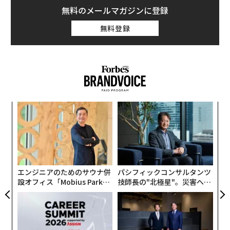
と、イランの影響力を標的にしたトランプの『オペレー
無料のメールマガジンに登録
ション・エピック・フューリー』に象徴される地政学的
無料登録
な不安定さが続くなかで、世界の石油サプライチェーン
はますます不安定になっている」
水曜日、トランプ大統領は自身のソーシャルメディアプ
ラットフォーム「Truth Social」で、アメリカ・ファー
スト・リファイニングがテキサス州ブラウンズビル港に
ア
新たな製油所を建設すると発表した。「これは3000億ド
の
ル規模の歴史的な取引であり、米国史上最大だ」とトラ
た
挑
ンプは
投稿
した。「インドのパートナー、そして同国最
よっ
大の民間エネルギー企業であるリライアンスによるこの
PA
途方もない投資に感謝する」とも述べた。
エンジニアのためのサウナ併
パシフィックコンサルタンツ
設オフィス「Mobius Park」
技師長の"北極星"。災害への
トランプ大統領はプロジェクトの詳細を明らかにしなか
がオープン──タマディック
無力感を乗り越え見つけた、
ったが、これは米国で50年ぶりに建設される新規製油所
が健康経営を徹底する理由
防災一筋20年の答え
となる。ザックスによると、このプロジェクトには「リ
ライアンスが米国産シェールオイルを精製・販売する20