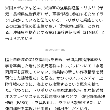
米国メディアなどは、米海軍の強襲揚陸艦トリポリ（母
港・長崎県佐世保市）が、軍事作戦に参加するためイラ
ンに向かっていると伝えている。トリポリに乗艦してい
るのは海兵隊の即応性が高い「危機対応部隊」とされ
る、沖縄県を拠点とする第31海兵遠征部隊（31MEU）と
伝えられている。
advertisement
陸上自衛隊の第1空挺団長を務め、米海兵隊指揮幕僚大
学を卒業した岩村公史元陸将はトリポリについて「水陸
両用車を搭載していない、海兵隊の新しい作戦構想を具
現化した揚陸艦だ」と語る。かつてのノルマンディー上
陸作戦のように、海上から攻撃するという概念を捨て
た。代わりに、トリポリから垂直離着陸が可能な輸送機
オスプレイやステルス戦闘機F35Bなどで「遠征前進基地
作戦（EABO）」を具現化し、空中から攻撃する新しい
運用構想を実現させる艦」（岩村氏）だという。