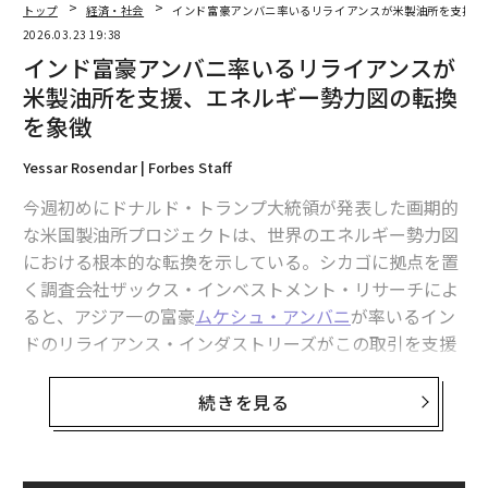
トップ
経済・社会
インド富豪アンバニ率いるリライアンスが米製油所を支援、
2026.03.23 19:38
インド富豪アンバニ率いるリライアンスが
米製油所を支援、エネルギー勢力図の転換
を象徴
Yessar Rosendar | Forbes Staff
今週初めにドナルド・トランプ大統領が発表した画期的
な米国製油所プロジェクトは、世界のエネルギー勢力図
における根本的な転換を示している。シカゴに拠点を置
く調査会社ザックス・インベストメント・リサーチによ
ると、アジア一の富豪
ムケシュ・アンバニ
が率いるイン
ドのリライアンス・インダストリーズがこの取引を支援
しているという。
続きを見る
「リライアンスが米国に巨額投資を投じる戦略的根拠
は、現在の地政学的な混乱と深く結びついている」とザ
ックスはリサーチノートで記した。「中東での紛争激化