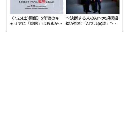
年契約が含まれており、インドを拠点とする同コングロ
マリットの米国エネルギーセクターにおけるプレゼンス
〈7.25(土)開催〉5年後のキ
〜決断する人のAI〜大規模組
を強化する」という。リライアンスは
Forbes Asia
からの
ャリアに「戦略」はあるか。
織が挑む「AIフル実装」“使
コメント要請メールに回答しなかった。
トップエグゼクティブのキャ
う”企業から“動く”企業へ【N
リアに触れる1日│CAREER S
TTドコモビジネス×PwC】
別途、
アメリカ・ファースト・リファイニング
は、先月
UMMIT 2026
グローバル企業から10桁の企業価値評価に基づく9桁の
投資を受けたと発表した。これに加え、米国産シェール
オイルを購入・精製する拘束力のある20年間のオフテイ
ク契約も締結された。同社は今年第2四半期に着工する
見込みだとしている。
「これは現在の米国において最も重要なエネルギーイン
フラプロジェクトの一つだ」と、アメリカ・ファース
ト・リファイニングのトレイ・グリッグス社長は
声明
で
述べた。「米国には軽質シェールオイルの余剰がある一
方、それを精製する能力が不足している。ブラウンズビ
ル港にこの製油所を建設することで、米国のエネルギー