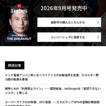
2026年9月号発売中
最新号の購入はこちらから
メンバーシップに登録する
関連記事
インド富豪アンバニ率いるリライアンスが米製油所を支援、エネルギー勢
力図の転換を象徴
戦争とAIの「利用禁止ライン」──国防総省、Anthropicを「容認できない
リスク」と断じる
スーパーマイクロの株価、25％急落──エヌビディアGPUの密輸計画容疑