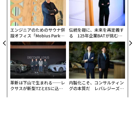
ォームやアプリケーション、システムを指す。これを導
ジ
〈7
入することで、効率性の向上だけでなく、イノベーショ
ャ
ンを生み出すプロセスの大幅な変革という成果が得られ
ト
る。
リア
エンジニアのためのサウナ併
伝統を礎に、未来を再定義す
UM
設オフィス「Mobius Park」
る 125年企業BATが挑むス
がオープン──タマディック
モークレスな未来
が健康経営を徹底する理由
革新は下山で生まれる──レ
内製化こそ、コンサルティン
クサスが新型TZとESに込め
グの本質だ レバレジーズが
た「DISCOVER」の哲学
実践する、次世代ファームの
全貌