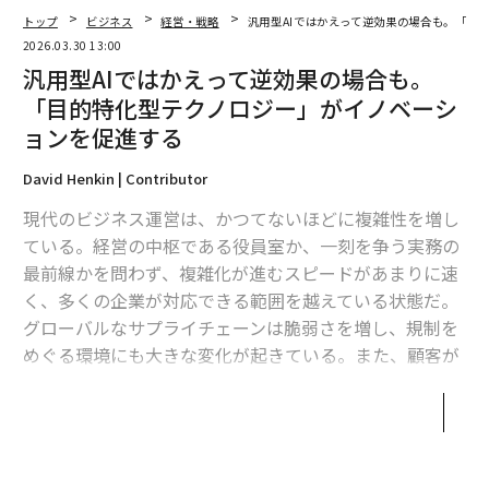
トップ
ビジネス
経営・戦略
汎用型AIではかえって逆効果の場合も。「目
2026.03.30 13:00
汎用型AIではかえって逆効果の場合も。
「目的特化型テクノロジー」がイノベーシ
ョンを促進する
David Henkin | Contributor
現代のビジネス運営は、かつてないほどに複雑性を増し
ている。経営の中枢である役員室か、一刻を争う実務の
最前線かを問わず、複雑化が進むスピードがあまりに速
翻訳＝長谷睦/ガリレオ
く、多くの企業が対応できる範囲を越えている状態だ。
グローバルなサプライチェーンは脆弱さを増し、規制を
めぐる環境にも大きな変化が起きている。また、顧客が
2026年9月号発売中
商品に求めるものも個別化が進み、企業が扱うデータ量
は爆発的に増加している。
最新号の購入はこちらから
企業のビジネス運営が複雑さを増すにつれて、汎用型の