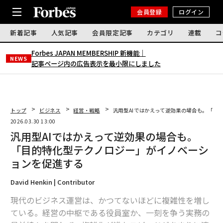
会員登録
ログイン
新着記事
人気記事
会員限定記事
カテゴリ
連載
コ
Forbes JAPAN MEMBERSHIP 新機能｜
NEWS
記事ページ内の広告表示を最小限にしました
トップ
ビジネス
経営・戦略
汎用型AIではかえって逆効果の場合も。「目
2026.03.30 13:00
汎用型AIではかえって逆効果の場合も。
「目的特化型テクノロジー」がイノベーシ
ョンを促進する
David Henkin | Contributor
現代のビジネス運営は、かつてないほどに複雑性を増し
ている。経営の中枢である役員室か、一刻を争う実務の