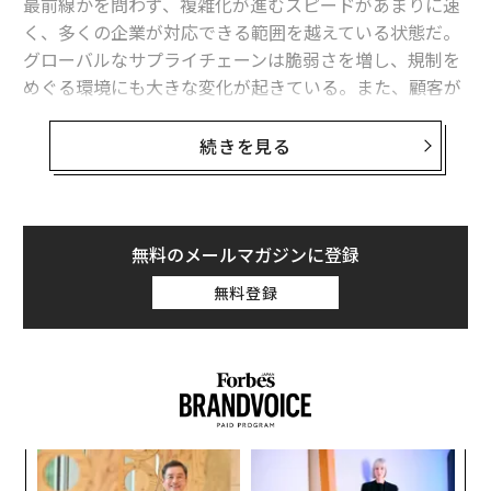
最前線かを問わず、複雑化が進むスピードがあまりに速
く、多くの企業が対応できる範囲を越えている状態だ。
グローバルなサプライチェーンは脆弱さを増し、規制を
めぐる環境にも大きな変化が起きている。また、顧客が
商品に求めるものも個別化が進み、企業が扱うデータ量
は爆発的に増加している。
続きを見る
企業のビジネス運営が複雑さを増すにつれて、汎用型の
テクノロジーやソフトウェア・ソリューションでは、個
別の状況についていけなくなるケースが多くなってい
無料のメールマガジンに登録
る。そこで先進的な企業は、別の道を選択している──
無料登録
それが、「目的特化型（パーパスビルト：purpose-buil
t）」のテクノロジーだ。
目的特化型テクノロジーとは、汎用型テクノロジー（Ge
neral-purpose technology）と対比的に使われる概念
で、具体的には、業界や事業における課題特有の、細か
年後
“
い差異が重要なワークフロー専用に作られたプラットフ
サイ
オ