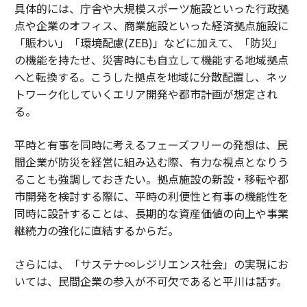
具体的には、庁舎や大規模スポーツ施設といった行政拠
点や企業のオフィス、商業施設といった経済拠点施設に
「賑わい」「環境配慮(ZEB)」などに加えて、「防災」
の機能を持たせ、災害時にも自立して機能する地域拠点
へと転換する。こうした拠点を地域に分散配置し、ネッ
トワーク化していくエリア開発や都市計画が想定され
る。
平時と有事を同時に考えるフェーズフリーの発想は、民
間企業が防災を経営に組み込む際、有力な視点となりう
ることも強調しておきたい。拠点施設の新設・移転や都
市開発を検討する際に、平時の利便性と有事の機能性を
同時に設計することは、長期的な資産価値の向上や事業
継続力の強化に直結するからだ。
さらには、「サステナ∞レジリエンス社会」の実現にお
いては、民間企業の参入が不可欠であると平川は話す。