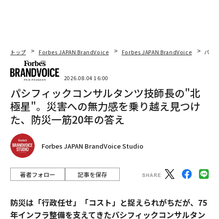
トップ
Forbes JAPAN BrandVoice
Forbes JAPAN BrandVoice
パシ
2026.08.04 16:00
パシフィックコンサルタンツ技師長の"北
極星"。災害への無力感を乗り越え見つけ
た、防災一筋20年の答え
Forbes JAPAN BrandVoice Studio
著者フォロー
記事を保存
防災は「行政任せ」「コスト」と捉えられがちだが、75
年インフラ整備を支えてきたパシフィックコンサルタン