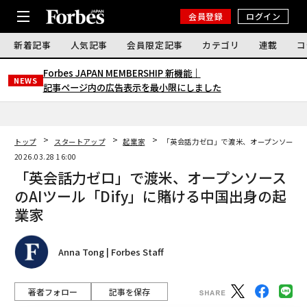
会員登録
ログイン
新着記事
人気記事
会員限定記事
カテゴリ
連載
コ
Forbes JAPAN MEMBERSHIP 新機能｜
NEWS
記事ページ内の広告表示を最小限にしました
トップ
スタートアップ
起業家
「英会話力ゼロ」で渡米、オープンソースのA
2026.03.28 16:00
「英会話力ゼロ」で渡米、オープンソース
のAIツール「Dify」に賭ける中国出身の起
業家
Anna Tong | Forbes Staff
著者フォロー
記事を保存