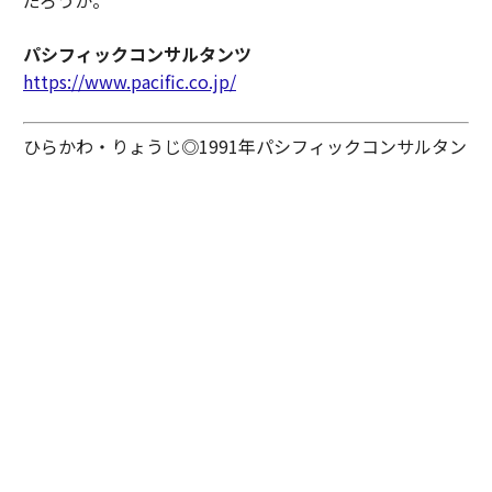
パシフィックコンサルタンツ
https://www.pacific.co.jp/
ひらかわ・りょうじ◎1991年パシフィックコンサルタン
ツ入社。河川・防災を専門とし、治水計画や防災・減災
対策に長年取り組む。水防法改正（2001年）への技術支
援を皮切りに、利根川大規模水害対策（内閣府専門調査
会）、タイ洪水調査（国交省・土木学会）など国内外の
防災プロジェクトを歴任。現在は技師長として同社の技
術戦略全体を統括する。技術士（総合技術監理・建設部
門）