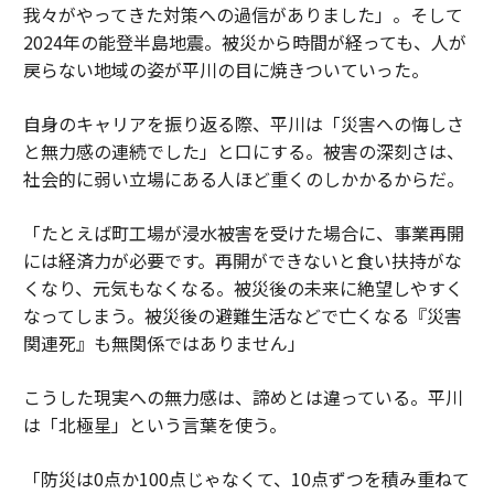
我々がやってきた対策への過信がありました」。そして
2024年の能登半島地震。被災から時間が経っても、人が
戻らない地域の姿が平川の目に焼きついていった。
自身のキャリアを振り返る際、平川は「災害への悔しさ
と無力感の連続でした」と口にする。被害の深刻さは、
社会的に弱い立場にある人ほど重くのしかかるからだ。
「たとえば町工場が浸水被害を受けた場合に、事業再開
には経済力が必要です。再開ができないと食い扶持がな
くなり、元気もなくなる。被災後の未来に絶望しやすく
なってしまう。被災後の避難生活などで亡くなる『災害
関連死』も無関係ではありません」
こうした現実への無力感は、諦めとは違っている。平川
は「北極星」という言葉を使う。
「防災は0点か100点じゃなくて、10点ずつを積み重ねて