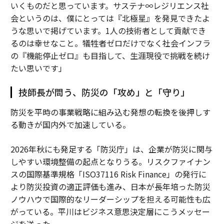
いくものだと思っています。サステナ∞レジリエンス社
会というのは、僕にとっては『北極星』を発見できたよ
うな思いで掲げています。1人の技術者として貢献でき
るのは幸せなこと。犠牲者ゼロだけでなく社会インフラ
の『機能停止ゼロ』も目指して、生涯現役で挑戦を続け
たい思いです」
技師長が問う、防災の「攻め」と「守り」
防災を平時の事業戦略に組み込む発想の転換を後押しす
る動きが国内外で加速している。
2026年秋にも発足する「防災庁」は、企業が防災に関与
しやすい環境整備の起点となりうる。リスクファイナン
スの国際基準規格「ISO37116 Risk Finance」の発行に
より防災投資の適正評価も進み、日本が長年培った防災
ノウハウで国際的なリーダーシップを担える可能性も広
がっている。平川はビジネス意思決定層にこうメッセー
ジを送った。