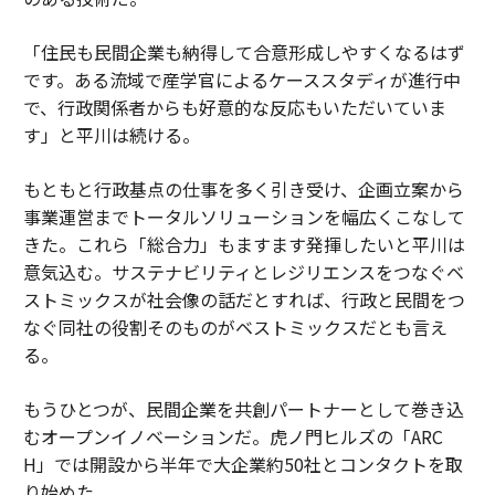
「住民も民間企業も納得して合意形成しやすくなるはず
です。ある流域で産学官によるケーススタディが進行中
で、行政関係者からも好意的な反応もいただいていま
す」と平川は続ける。
もともと行政基点の仕事を多く引き受け、企画立案から
事業運営までトータルソリューションを幅広くこなして
きた。これら「総合力」もますます発揮したいと平川は
意気込む。サステナビリティとレジリエンスをつなぐベ
ストミックスが社会像の話だとすれば、行政と民間をつ
なぐ同社の役割そのものがベストミックスだとも言え
る。
もうひとつが、民間企業を共創パートナーとして巻き込
むオープンイノベーションだ。虎ノ門ヒルズの「ARC
H」では開設から半年で大企業約50社とコンタクトを取
り始めた。