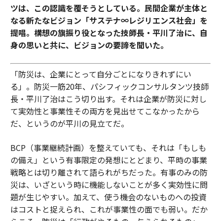
ツは、この認識を覆そうとしている。民間企業が主体と
なる新たなビジョン「サステナ∞レジリエンス社会」を
提唱。構想の旗振り役となった技師長・平川了治に、自
身の思いと共に、ビジョンの要諦を聞いた。
「防災は、企業にとって自分ごとになりきれずにい
る」。防災一筋20年、パシフィックコンサルタンツ技師
長・平川了治はこう切り出す。それは企業が防災に対し
て実効性と事業性その両方を見出せてこなかったから
だ、というのが平川の見立てだ。
BCP（事業継続計画）を整えていても、それは「もしも
の備え」という有事限定の発想にとどまり、平時の事業
戦略とは切り離されて語られがちだった。有事のみの防
災は、いざという時に機能しないことが多く実効性に問
題が生じやすい。加えて、使う機会のないものへの投資
はコストと捉えられ、これが事業性の面でも弱い。だか