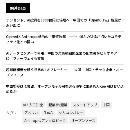
関連記事
テンセント、AI投資を8000億円に倍増へ 中国での「OpenClaw」旋風が
追い風に
OpenAIとAnthropic標的の「蒸留攻撃」──中国AIの猛追が招いたコモデ
ィティ化との闘い
AIデータセンターで利用、中国の光集積回路企業の創業者がビリオネア
に ファーウェイも支援
超知能開発を競う世界の4大プレーヤー──米国・中国・テック企業・オー
プンソース
中国勢がほぼ独占、オープンモデルAIを巡る競争に米新興Arcee AIは食い込
めるか
AI / 人工知能
起業家/起業
スタートアップ
中国
タグ：
アメリカ
生成AI
シリコンバレー
Anthropic/アンソロピック
オープンソース