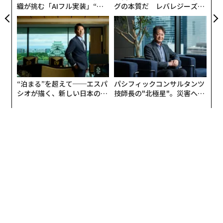
織が挑む「AIフル実装」“使
グの本質だ レバレジーズが
う”企業から“動く”企業へ【N
実践する、次世代ファームの
TTドコモビジネス×PwC】
全貌
“泊まる”を超えて──エスパ
パシフィックコンサルタンツ
シオが描く、新しい日本のラ
技師長の"北極星"。災害への
グジュアリー（前編）
無力感を乗り越え見つけた、
防災一筋20年の答え