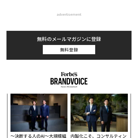
advertisement
無料のメールマガジンに登録
無料登録
伝
る
モ
「
左右
T
日
〜決断する人のAI〜大規模組
内製化こそ、コンサルティン