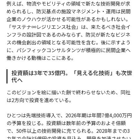
例えば、物流やモビリティの領域で新たな技術開発が求
められるし、防災基点の施設マネジメント・運用は民間
企業のノウハウが活かせる可能性があるかもしれない。
「サステナ∞レジリエンス社会」は、来たるべき社会イ
ンフラの設計図であるのみならず、防災が新たなビジネ
スの機会創出の領域となる可能性を含む。後に示すよう
に、パシフィックコンサルタンツが積極的に民間企業へ
働きかける動機はここにある。
投資額は3年で35億円。「見える化技術」も次世
代へ
このビジョンを絵に描いた餅で終わらせないため、同社
は2方向で投資を進めている。
ひとつは先端技術導入で、2026年期は年間7億4,000万円
の予算を投じる。投資額は数年前の予算のおよそ倍額
で、50件以上の技術開発に充てられる。2028年までの3
カ年で合計35億円の投資を見込み、開発を加速させたい