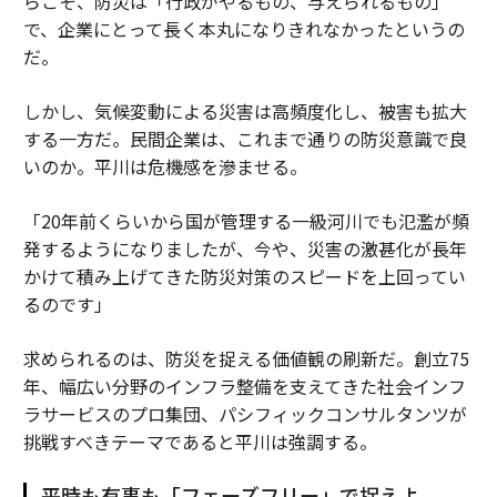
らこそ、防災は「行政がやるもの、与えられるもの」
で、企業にとって長く本丸になりきれなかったというの
だ。
しかし、気候変動による災害は高頻度化し、被害も拡大
する一方だ。民間企業は、これまで通りの防災意識で良
いのか。平川は危機感を滲ませる。
「20年前くらいから国が管理する一級河川でも氾濫が頻
発するようになりましたが、今や、災害の激甚化が長年
かけて積み上げてきた防災対策のスピードを上回ってい
るのです」
求められるのは、防災を捉える価値観の刷新だ。創立75
年、幅広い分野のインフラ整備を支えてきた社会インフ
ラサービスのプロ集団、パシフィックコンサルタンツが
挑戦すべきテーマであると平川は強調する。
平時も有事も「フェーズフリー」で捉えよ