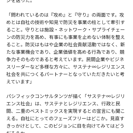
「問われているのは『攻め』と『守り』の両面です。攻
めとは自社の技術や知見で防災を事業の柱として牽引す
ること。守りとは施設・ネットワーク・サプライチェー
ンの防災力を高め、有事にも事業を止めない体制を整え
ること。防災はもはや企業の社会貢献活動ではなく、新
たな事業機会であり、企業価値を高める行為であり、競
争力そのものであると考えています。民間企業やビジネ
スリーダーなど多様な方々に、サステナ∞レジリエンス
社会を共につくるパートナーとなっていただきたいと考
えています」
パシフィックコンサルタンツが描く「サステナ∞レジリ
エンス社会」は、サステナとレジリエンス、行政と民
間、二重のベストミックスを実現するとの宣言にも聞こ
える。自社にとってのフェーズフリーはどこか。見直す
きっかけとして、このビジョンに目を向けてみてはどう
だろうか。