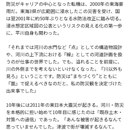
防災がキャリアの中心となった転機は、2000年の東海豪
雨だ。東海3県が広範囲に浸水したこの災害を受け、国
は翌2001年に約50年ぶりとなる水防法改正に踏み切る。
浸水想定区域図の公表というリスクの見える化の第一歩
に、平川自身も関わった。
「それまでは河川の水門など『点』としての構造物設計
や、河川の上下流における『線』としての河道計画を扱
うのが仕事の世界でした。でも、溢れることを前提に、
川の外側までを考えないといけなくなった。『川以外も
見ろ』ということです。防災は“まちづくり”とともに
『面』で捉えるべきなのだと、私の防災観を決定づけた
出来事でした」
10年後には2011年の東日本大震災が起きる。河川・防災
を本格的に担い始めて10年目に感じたのは「既存土木・
対策への過信」であった。「あんな被害が起きるなんて
思っていませんでした。津波で街が壊滅するなんて。