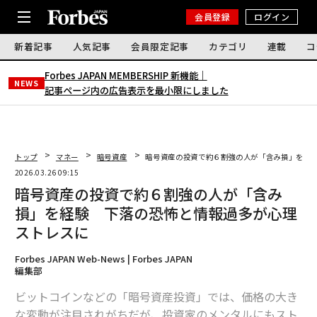
会員登録
ログイン
新着記事
人気記事
会員限定記事
カテゴリ
連載
コ
Forbes JAPAN MEMBERSHIP 新機能｜
NEWS
記事ページ内の広告表示を最小限にしました
トップ
マネー
暗号資産
暗号資産の投資で約６割強の人が「含み損」を経
2026.03.26 09:15
暗号資産の投資で約６割強の人が「含み
損」を経験 下落の恐怖と情報過多が心理
ストレスに
Forbes JAPAN Web-News | Forbes JAPAN
編集部
ビットコインなどの「暗号資産投資」では、価格の大き
な変動が注目されがちだが、投資家のメンタルにもスト