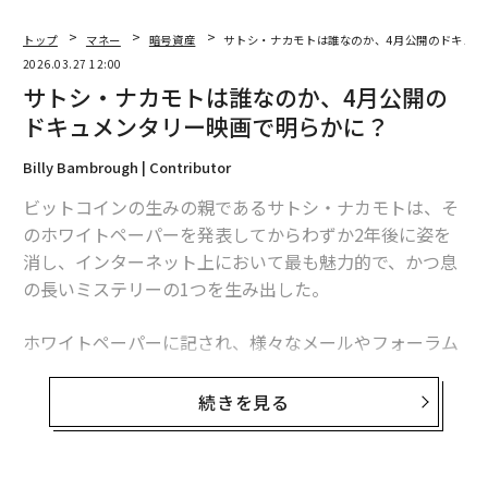
トップ
マネー
暗号資産
サトシ・ナカモトは誰なのか、4月公開のドキュメ
2026.03.27 12:00
サトシ・ナカモトは誰なのか、4月公開の
ドキュメンタリー映画で明らかに？
最大の不安は「価格下落への恐怖」
Billy Bambrough | Contributor
含み損や含み益の状況における不安要因を聞いたとこ
ビットコインの生みの親であるサトシ・ナカモトは、そ
ろ、最も多かったのは「大きく下落し続けるのが怖い」
のホワイトペーパーを発表してからわずか2年後に姿を
という回答だった。
消し、インターネット上において最も魅力的で、かつ息
の長いミステリーの1つを生み出した。
ホワイトペーパーに記され、様々なメールやフォーラム
で使用されてきたサトシ・ナカモトという名前は、これ
まで暗号資産に関わる様々な人物やグループと結びつけ
続きを見る
られてきた。
そのほかにも「税務処理への不安」「情報が多すぎて判
断できない」「損切りのタイミングがわからない」とい
そんな中、暗号資産取引所コインベースの共同創業者兼