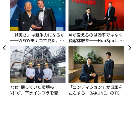
オ
ジ
約65％が含み損を経験
パ
技
無
調査によると、暗号資産投資経験者の65％が含み損を経
防
験していると回答した。そのうち、54.4％は「何度も含
「誠実さ」は競争力になるか
AIが変えるのは効率ではなく
み損を経験している」と答えている。
──WEOYモナコで見た、く
顧客体験だ──HubSpot Ja
ら寿司の経営哲学
panが語る「Grow Better」
な組織のつくり方
なぜ“眠っていた環境技
「コンディション」が成果を
術”が、下水インフラを変え
左右する――「BAKUNE」のTEN
経験年数を見ると、1〜3年の比較的初心者層が最も多
たのか──産総研×月島JFE
TIALが支える「挑戦者の明
く、投資経験者全体の約3分の1を占めている。一方で、
アクアソリューションの10年
日」
5年以上の経験者は12.8％にとどまった。