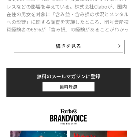
レスなどの影響を与えている。株式会社Claboが、国内
在住の男女を対象に「含み益・含み損の状況とメンタル
への影響」に関する調査を実施したところ、暗号資産投
資経験者の65%が「含み損」の経験があることがわかっ
た。
続きを見る
【調査概要】
調査実施日：2026年2月24日
調査方法：インターネット調査
調査対象：国内在住の男女（暗号資産投資経験の有無を
無料のメールマガジンに登録
問わず）
無料登録
有効回答数：1226名
性別構成：男性 59.6%／女性 40.4%
世代構成：Y世代 37.6%、氷河期世代 29.0%、Z世代 13.
9%、バブル世代 10.1%、新人類世代 6.4%
投資経験者：現在投資中 503名、過去投資経験あり 213
名
“
実施機関：株式会社Clabo