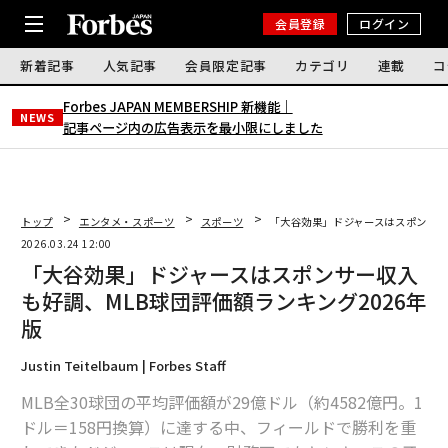
会員登録
ログイン
新着記事
人気記事
会員限定記事
カテゴリ
連載
コ
Forbes JAPAN MEMBERSHIP 新機能｜
NEWS
記事ページ内の広告表示を最小限にしました
トップ
エンタメ・スポーツ
スポーツ
「大谷効果」ドジャースはスポンサー
2026.03.24 12:00
「大谷効果」ドジャースはスポンサー収入
も好調、MLB球団評価額ランキング2026年
版
Justin Teitelbaum | Forbes Staff
MLB全30球団の平均評価額が29億ドル（約4582億円。1
ドル＝158円換算）に達する中、フィールドで勝利を重