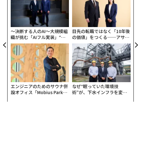
グ
る。
ンツ
ア
への
の
た、
た
〜決断する人のAI〜大規模組
目先の転職ではなく「10年後
織が挑む「AIフル実装」“使
の価値」をつくる──アサイ
う”企業から“動く”企業へ【N
ンの長期伴走型支援とは
TTドコモビジネス×PwC】
エンジニアのためのサウナ併
なぜ“眠っていた環境技
設オフィス「Mobius Park」
術”が、下水インフラを変え
がオープン──タマディック
たのか──産総研×月島JFE
が健康経営を徹底する理由
アクアソリューションの10年