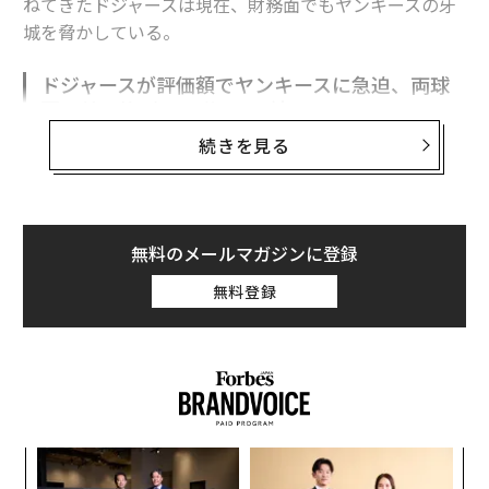
ねてきたドジャースは現在、財務面でもヤンキースの牙
城を脅かしている。
ドジャースが評価額でヤンキースに急迫、両球
団の差は約2年で3分の1に縮まる
続きを見る
フォーブスが1998年に初めてMLBチームの評価額ランキ
ングを発表して以来、トップの座は常にニューヨーク・
ヤンキースが占めてきた。2026年もヤンキースは、推定
評価額85億ドル（約1.3兆円）で首位を維持したが、数
無料のメールマガジンに登録
十年ぶりに同チームの地位を脅かす球団が浮上した。
無料登録
それが、現ワールドシリーズ王者のロサンゼルス・ドジ
ャースだ。フォーブスは同球団の価値を78億ドル（約1.2
兆円）と評価しており、長年のライバルである両球団の
差は、2025年の14億ドル（約2212億円）の半分、7億ド
ル（約1106億円）に縮まった。この差は、決して小さな
額ではないが、2年前には21億ドル（約3318億円）の開
─レ
“
きがあったことを考えれば、その差は急速に縮まってい
込め
シ