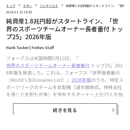
トップ
マネー
リッチリスト
純資産1.8兆円超がスタートライン、「世界の
2026.03.25 18:00
純資産1.8兆円超がスタートライン、「世
界のスポーツチームオーナー長者番付 トッ
プ25」2026年版
Hank Tucker | Forbes Staff
翻訳＝上田裕資
フォーブスは米国時間3月12日、「
世界のスポーツチームオーナー長者番付
トップ25」202
6年版を発表した。これは、フォーブス「世界長者番付
2026年9月号発売中
（World’s Billionaires List）」
2026年版
のうち、特定ス
ポーツリーグのチームを支配権（過半数株式。持株会社
を通じた支配も対象）を保有するオーナー上位25人を抽
最新号の購入はこちらから
出したランキングだ。
続きを見る
メンバーシップに登録する
今回登場する25人の総資産は9030億ドル（約142.7兆
円。1ドル＝158円換算）に達し、1位には新たにフラン