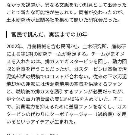
なかった課題が、異なる文脈をもつ知見として出会った
ことで新たな可能性が生まれた。両者が交わったのが、
土木研究所が民間各社を集めて開いた研究会だった。
官民で挑んだ、実装までの10年
2002年、月島機械を含む民間3社、土木研究所、産総研
による第1期の研究チームが発足する。チームがまずメ
スを入れたのは、排ガスでガスタービンを回し、動力回
収と発電を行うことだったが、ガスタービンは高額で汚
泥焼却炉の規模ではコストが合わない。従来の下水汚泥
焼却炉の運転には汚泥燃焼用の空気を供給するファン
と、燃焼後の排ガスを誘引するファンが必要だったが、
炉全体の電力消費量の実に約40％を占めていた。そこ
で、消費電力を抑えるために送風ファンをなくし、ガス
タービンの代わりにターボチャージャー（過給機）を用
いるというアイデアが生まれた。