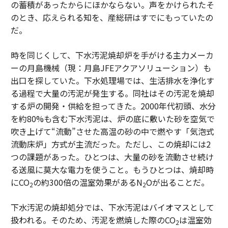
の蓄積があったからにほかならない。声をかけられたそ
のとき、応えられる知を、産総研はすでにもっていたの
だ。
時を同じくして、下水汚泥焼却炉を手がける主力メーカ
ーの月島機械（現：月島JFEアクアソリューション）も
出口を探していた。下水処理場では、生活排水を浄化す
る過程で大量の汚泥が発生する。同社はその汚泥を焼却
する炉の開発・供給を担ってきた。2000年代初頭、水分
を約80%も含む下水汚泥は、炉の底に敷いた砂を空気で
吹き上げて“流動”させた高温の砂の中で燃やす「気泡式
流動床炉」方式が主流だった。ただし、この焼却には2
つの課題があった。ひとつは、大量の砂を流動させ続け
る送風に莫大な電力を使うこと。もうひとつは、焼却時
にCO
の約300倍の温室効果があるN
Oが出ることだ。
2
2
下水汚泥の焼却処分では、下水汚泥はバイオマスとして
扱われる。そのため、汚泥を燃焼した際のCO
は温室効
2