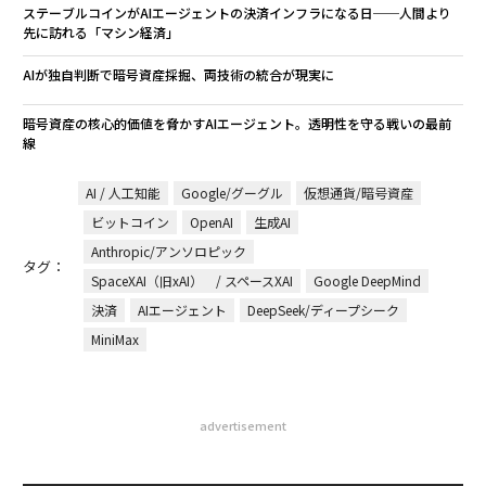
ステーブルコインがAIエージェントの決済インフラになる日──人間より
先に訪れる「マシン経済」
AIが独自判断で暗号資産採掘、両技術の統合が現実に
暗号資産の核心的価値を脅かすAIエージェント。透明性を守る戦いの最前
線
AI / 人工知能
Google/グーグル
仮想通貨/暗号資産
ビットコイン
OpenAI
生成AI
Anthropic/アンソロピック
タグ：
SpaceXAI（旧xAI） / スペースXAI
Google DeepMind
決済
AIエージェント
DeepSeek/ディープシーク
MiniMax
advertisement