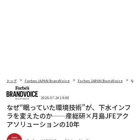
トップ
Forbes JAPAN BrandVoice
Forbes JAPAN BrandVoice
なぜ
2026.07.24 16:00
なぜ“眠っていた環境技術”が、下水インフ
ラを変えたのか──産総研×月島JFEアク
アソリューションの10年