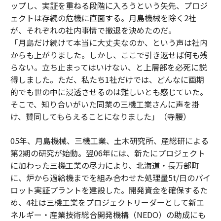
ップし、実証を重ねる段階に入ろうという矢先、プロジ
ェクトは存続の危機に直面する。月島機械を除く2社
が、それぞれの社内事情で撤退を決めたのだ。
「月島だけ続けて本当に大丈夫なのか、という声は社内
からも上がりました。しかし、ここで引き返せば何も残
らない。立ち止まってはいけない、と上層部を必死に説
得しました。ただ、私たち1社だけでは、どんなに画期
的でも世の中に浸透させるのは難しいとも感じていた。
そこで、知り合いがいた同業の三機工業さんに声を掛
け、賛同してもらえることになりました」（寺腰）
05年、月島機械、三機工業、土木研究所、産総研による
第2期の研究が始動。翌06年には、新たにプロジェクト
に加わった三機工業の尽力により、北海道・長万部町
に、炉から過給機までを組み合わせた処理量5t/日のパイ
ロット実証プラントを建設した。開発資金を確保するた
め、4社は三機工業をプロジェクトリーダーとして新エ
ネルギー・産業技術総合開発機構（NEDO）の助成にも