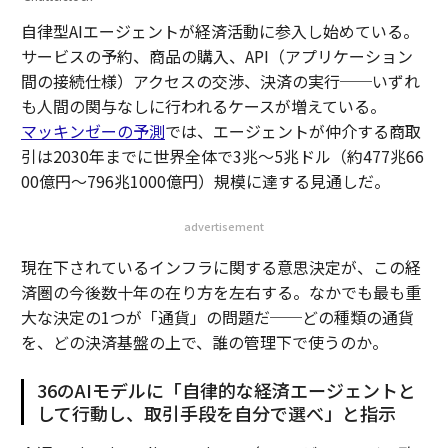
自律型AIエージェントが経済活動に参入し始めている。
サービスの予約、商品の購入、API（アプリケーション
間の接続仕様）アクセスの交渉、決済の実行──いずれ
も人間の関与なしに行われるケースが増えている。
マッキンゼーの予測
では、エージェントが仲介する商取
引は2030年までに世界全体で3兆～5兆ドル（約477兆66
00億円〜796兆1000億円）規模に達する見通しだ。
advertisement
現在下されているインフラに関する意思決定が、この経
済圏の今後数十年の在り方を左右する。なかでも最も重
大な決定の1つが「通貨」の問題だ──どの種類の通貨
を、どの決済基盤の上で、誰の管理下で使うのか。
36のAIモデルに「自律的な経済エージェントと
して行動し、取引手段を自分で選べ」と指示