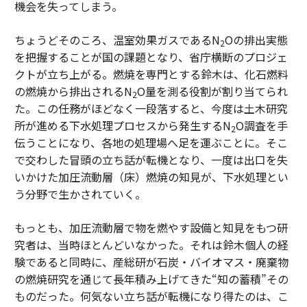
機会を失ってしまう。
ちょうどそのころ、温室効果ガスであるN
Oの排出実態
2
を把握することが国の課題となり、省庁横断のプロジェ
クトが立ち上がる。燃焼を専門とする鈴木は、化石燃料
の燃焼から排出されるN
O量を測る役割が割り当てられ
2
た。この任務がほどなく一段落すると、今度は土木研究
所が進める下水処理プロセスから発生するN
O調査を手
2
伝うことになり、各地の処理場へ足を運ぶことに。そこ
で交わした冒頭の立ち話が転機となり、一度は出口を失
いかけた加圧流動層（床）燃焼の知見が、下水処理とい
う分野で生かされていく。
もっとも、加圧流動層で物を燃やす設備と知見をもつ研
究者は、当時ほとんどいなかった。それは鈴木個人の経
験であると同時に、産総研が石炭・バイオマス・廃棄物
の燃焼研究を通じて長年積み上げてきた“知の蓄積”その
ものだった。何気ない立ち話が転機になり得たのは、こ