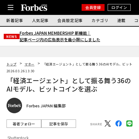
会員登録
ログイン
新着記事
人気記事
会員限定記事
カテゴリ
連載
コ
Forbes JAPAN MEMBERSHIP 新機能｜
NEWS
記事ページ内の広告表示を最小限にしました
トップ
マネー
「経済エージェント」として振る舞う36のAIモデル、ビットコ
2026.03.26 13:30
「経済エージェント」として振る舞う36の
AIモデル、ビットコインを選ぶ
Forbes JAPAN 編集部
著者フォロー
記事を保存
Shutterstock