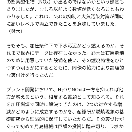
の窒素酸化物（NOx）が出るのではないかという懸念も
ありましたが、むしろ以前より数値が低くなることもわ
かりました。これは、N
Oの抑制と大気汚染対策が同時
2
に高いレベルで両立できたことを意味していました」
（鈴木）
そもそも、加圧条件下で下水汚泥がどう燃えるのか、そ
れまで世界にデータは存在しなかった。鈴木は石炭燃焼
のために用意していた設備を使い、その燃焼特性をひと
つずつ明らかにするとともに、同僚の協力により論理的
な裏付けを行ったのだ。
プラント開発において、N
OとNOxは一方を抑えれば他
2
方が増えるという、相反する難題として知られる。それ
を加圧燃焼で同時に解決できたのは、2つの対立する増
減がどのように成立するのかを、産総研が燃焼現象の基
礎研究から理論的に保証していたからだ。その裏づけが
あって初めて月島機械は巨額の投資に踏み切り、ラボか