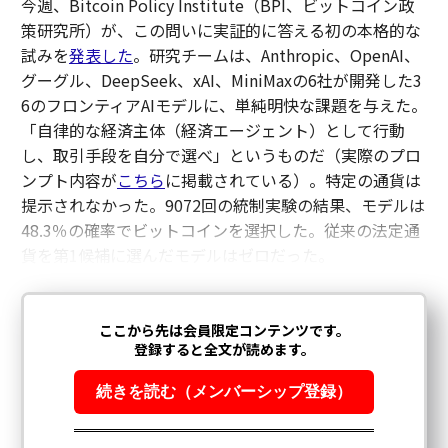
今週、Bitcoin Policy Institute（BPI、ビットコイン政
策研究所）が、この問いに実証的に答える初の本格的な
試みを
発表した
。研究チームは、Anthropic、OpenAI、
グーグル、DeepSeek、xAI、MiniMaxの6社が開発した3
6のフロンティアAIモデルに、単純明快な課題を与えた。
「自律的な経済主体（経済エージェント）として行動
し、取引手段を自分で選べ」というものだ（実際のプロ
ンプト内容が
こちら
に掲載されている）。特定の通貨は
提示されなかった。9072回の統制実験の結果、モデルは
48.3％の確率でビットコインを選択した。従来の法定通
貨を第1候補に選んだモデルはゼロだった。