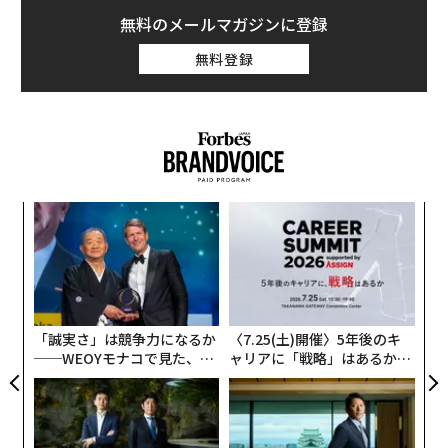
無料のメールマガジンに登録
無料登録
義す
〜
むス
織
う
「
T
左右
T
日
「誠実さ」は競争力になるか
〈7.25(土)開催〉5年後のキ
──WEOYモナコで見た、く
ャリアに「戦略」はあるか。
ら寿司の経営哲学
トップエグゼクティブのキャ
リアに触れる1日│CAREER S
UMMIT 2026