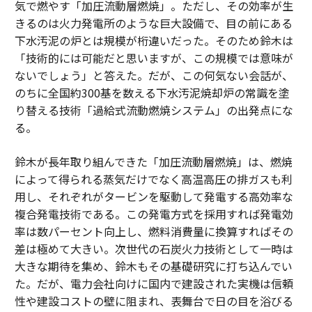
気で燃やす「加圧流動層燃焼」。ただし、その効率が生
きるのは火力発電所のような巨大設備で、目の前にある
下水汚泥の炉とは規模が桁違いだった。そのため鈴木は
「技術的には可能だと思いますが、この規模では意味が
ないでしょう」と答えた。だが、この何気ない会話が、
のちに全国約300基を数える下水汚泥焼却炉の常識を塗
り替える技術「過給式流動燃焼システム」の出発点にな
る。
鈴木が長年取り組んできた「加圧流動層燃焼」は、燃焼
によって得られる蒸気だけでなく高温高圧の排ガスも利
用し、それぞれがタービンを駆動して発電する高効率な
複合発電技術である。この発電方式を採用すれば発電効
率は数パーセント向上し、燃料消費量に換算すればその
差は極めて大きい。次世代の石炭火力技術として一時は
大きな期待を集め、鈴木もその基礎研究に打ち込んでい
た。だが、電力会社向けに国内で建設された実機は信頼
性や建設コストの壁に阻まれ、表舞台で日の目を浴びる