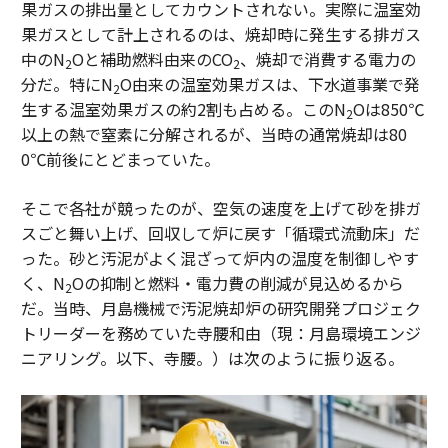
果ガスの排出量としてカウントされない。実際に温室効
果ガスとして計上されるのは、焼却時に発生する排ガス
中のN
Oと補助燃料由来のCO
、焼却で消費する電力の
2
2
分だ。特にN
O由来の温室効果ガスは、下水道事業で発
2
生する温室効果ガスの約2割も占める。このN
Oは850℃
2
以上の熱で窒素に分解されるが、当時の通常焼却は80
0℃前後にとどまっていた。
そこで各社が競ったのが、空気の速度を上げて砂を排ガ
スごと舞い上げ、回収して炉に戻す「循環式流動床」だ
った。砂と汚泥がよく混ざって炉内の温度を制御しやす
く、N
Oの抑制と燃料・電力費の削減が見込めるから
2
だ。当時、月島機械で汚泥焼却炉の研究開発プロジェク
トリーダーを務めていた寺腰和由（現：月島環境エンジ
ニアリング。以下、寺腰。）は次のように振り返る。