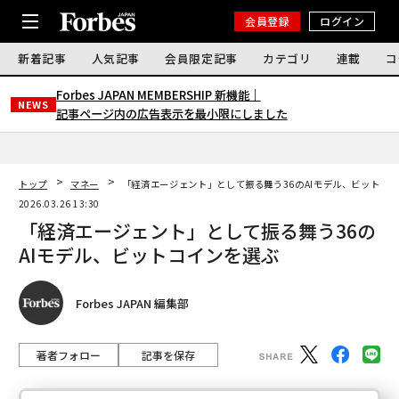
会員登録
ログイン
新着記事
人気記事
会員限定記事
カテゴリ
連載
コ
Forbes JAPAN MEMBERSHIP 新機能｜
NEWS
記事ページ内の広告表示を最小限にしました
トップ
マネー
「経済エージェント」として振る舞う36のAIモデル、ビットコ
2026.03.26 13:30
「経済エージェント」として振る舞う36の
AIモデル、ビットコインを選ぶ
Forbes JAPAN 編集部
著者フォロー
記事を保存