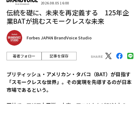
2026.08.05 16:00
伝統を礎に、未来を再定義する 125年企
業BATが挑むスモークレスな未来
Forbes JAPAN BrandVoice Studio
著者フォロー
記事を保存
ブリティッシュ・アメリカン・タバコ（BAT）が目指す
「スモークレスな世界」。その実現を先導するのが日本
市場であるという。
同社で、アジア太平洋・中東・アフリカなど50以上の
国・地域を擁するAPMEA地域のディレクターを務めるパ
スカル・ムルメステールに戦略を聞いた。
来年125周年を迎えるブリティッシュ・アメリカン・タ