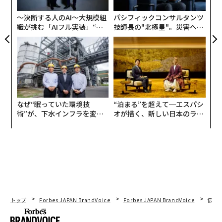
グ
〜決断する人のAI〜大規模組
パシフィックコンサルタンツ
織が挑む「AIフル実装」“使
技師長の"北極星"。災害への
う”企業から“動く”企業へ【N
無力感を乗り越え見つけた、
TTドコモビジネス×PwC】
防災一筋20年の答え
なぜ“眠っていた環境技
“泊まる”を超えて─エスパシ
術”が、下水インフラを変え
オが描く、新しい日本のラグ
たのか──産総研×月島JFE
ジュアリー（中編）
アクアソリューションの10年
トップ
Forbes JAPAN BrandVoice
Forbes JAPAN BrandVoice
伝統