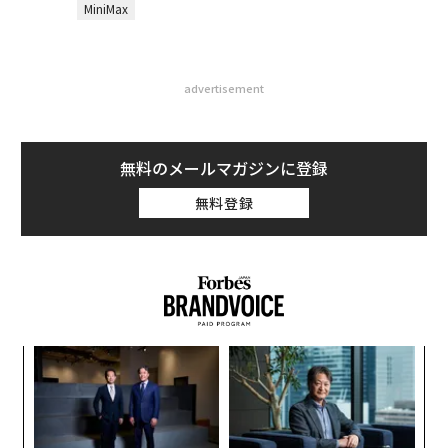
MiniMax
advertisement
無料のメールマガジンに登録
無料登録
果を
エ
EN
設オ
明
が
“
が
シ