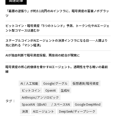
関連記事
「最悪の逆張り」が約3.1兆円のAIインフラに、暗号資産の富豪ノボグラッ
ツ
ビットコイン・暗号資産「5つのトレンド」予測、トークン化やAIエージェ
ント型コマースは進むか
ステーブルコインがAIエージェントの決済インフラになる日──人間より
先に訪れる「マシン経済」
AIが独自判断で暗号資産採掘、両技術の統合が現実に
暗号資産の核心的価値を脅かすAIエージェント。透明性を守る戦いの最前
線
AI / 人工知能
Google/グーグル
仮想通貨/暗号資産
ビットコイン
OpenAI
生成AI
Anthropic/アンソロピック
タグ：
SpaceXAI（旧xAI） / スペースXAI
Google DeepMind
決済
AIエージェント
DeepSeek/ディープシーク