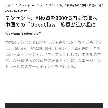
らAIガバナンスを担う企業へ
トップ
テクノロジー
AI
テンセント、AI投資を8000億円に倍増へ 中国で
OpenClaw、自律型AIエージェントを安全に使うため守るべき「5つ」のこ
2026.03.23 09:30
と
テンセント、AI投資を8000億円に倍増へ
中国での「OpenClaw」旋風が追い風に
AI時代でも消えない仕事、ますます高まる「技能職」の価値
Yue Wang | Forbes Staff
AI投資ブームで躍進する有望インフラスタートアップの全貌
中国のテンセントは今年、AI関連支出を少なくとも倍増
AI / 人工知能
WeChat
Tencent/テンセント
中国
し、360億元（約8320億円）に引き上げる計画だ。同社
タグ：
投資/投資家
AIエージェント
OpenClaw
はゲーム・ソーシャルメディア大手として、モデルの学
習、人材獲得への投資を進めるとともに、AIエージェン
トサービスのマーケティングを強化する。
advertisement
億万長者の馬化騰（ポニー・マー）会長兼CEOが率いる
経営陣は、米国時間3月18日に行われた決算発表に伴う
カンファレンスコールで、AI投資の増額を表明した。こ
の支出には、AIモデルの学習に必要な半導体チップの購
入は含まれない。