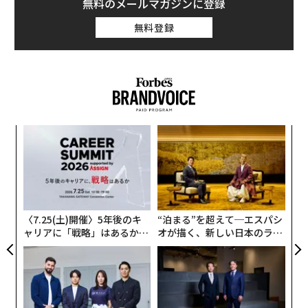
無料のメールマガジンに登録
同社にはAIに注ぎ込むだけの十分な余力がある。昨年第
無料登録
4四半期の売上高は、オンラインゲーム部門の強い業績
により前年同期比13％増の1944億元となった。純利益も
前年同期比14％増の583億元だった。
しかし、香港上場株は米国時間3月19日に約7％下落し
た。同社がAIにより多くの資源を配分するため、今年は
「
自社株買いを減らす可能性があると述べたためだ。昨
─
年、テンセントは総額800億香港ドル（約1兆6300億
ら
円）を投じて1億5340万株を買い戻し、株価を下支えし
パ
技
た。株価は2025年に約50％上昇している。自社株買いの
無
削減は、上昇相場を支えてきた要因の1つを取り除く可
防
〈7.25(土)開催〉5年後のキ
“泊まる”を超えて─エスパシ
能性があると、エバーブライト証券インターナショナル
ャリアに「戦略」はあるか。
オが描く、新しい日本のラグ
の香港拠点の証券ストラテジスト、ケニー・ンは指摘す
トップエグゼクティブのキャ
ジュアリー（中編）
る。
リアに触れる1日│CAREER S
UMMIT 2026
一方、AI投資は回収までにより長い時間を要するとも同
氏は述べる。フォーブスのリアルタイム・ビリオネア・