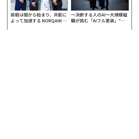
リストによれば純資産533億ドルで中国第3位の富豪であ
挑戦は個から始まり、共創に
〜決断する人のAI〜大規模組
るポニー・マーは、同社がWeChat向けのAIエージェン
よって加速する NORQAIN JA
織が挑む「AIフル実装」“使
トサービスを開発中であるという先行報道も追認した。
PAN 特別座談会
う”企業から“動く”企業へ【N
この製品は、オーストリアの開発者ピーター・シュタイ
TTドコモビジネス×PwC】
ンベルガーが生み出したAIアシスタント「OpenClaw」
から着想を得たという。OpenClawは、中国で「Raising
a lobster（ロブスターを育てる）」と呼ばれる大ブーム
になっている。
「テンセントは、AIエージェント
次ページ ＞
を取り込むうえで絶好のポジショ
ンにある」
1
2