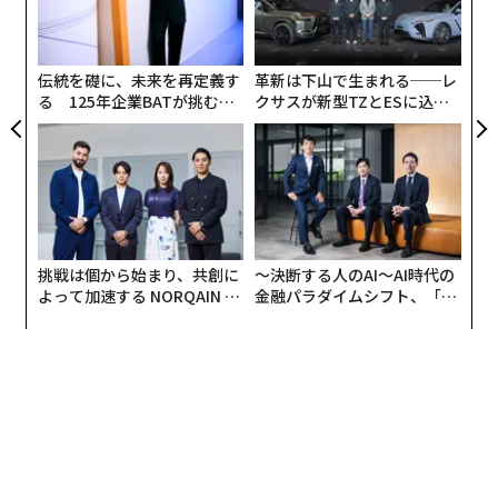
ア
ャ
ト
リア
伝統を礎に、未来を再定義す
革新は下山で生まれる──レ
UM
る 125年企業BATが挑むス
クサスが新型TZとESに込め
モークレスな未来
た「DISCOVER」の哲学
挑戦は個から始まり、共創に
〜決断する人のAI〜AI時代の
よって加速する NORQAIN JA
金融パラダイムシフト、「超
PAN 特別座談会
個別化」の核心 【MUFG×ウ
ェルスナビ×PwC】