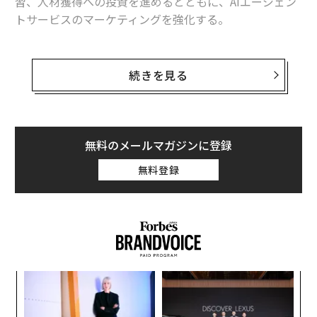
習、人材獲得への投資を進めるとともに、AIエージェン
トサービスのマーケティングを強化する。
億万長者の馬化騰（ポニー・マー）会長兼CEOが率いる
経営陣は、米国時間3月18日に行われた決算発表に伴う
続きを見る
カンファレンスコールで、AI投資の増額を表明した。こ
の支出には、AIモデルの学習に必要な半導体チップの購
入は含まれない。
無料のメールマガジンに登録
同社にはAIに注ぎ込むだけの十分な余力がある。昨年第
無料登録
4四半期の売上高は、オンラインゲーム部門の強い業績
により前年同期比13％増の1944億元となった。純利益も
前年同期比14％増の583億元だった。
な
術
た
〈7