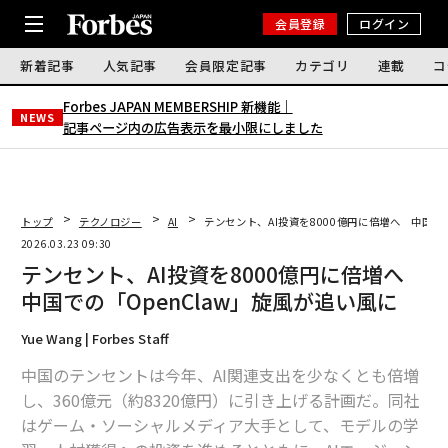
会員登録
ログイン
新着記事
人気記事
会員限定記事
カテゴリ
連載
コ
Forbes JAPAN MEMBERSHIP 新機能｜
NEWS
記事ページ内の広告表示を最小限にしました
トップ
テクノロジー
AI
テンセント、AI投資を8000億円に倍増へ 中国で
2026.03.23 09:30
テンセント、AI投資を8000億円に倍増へ
中国での「OpenClaw」旋風が追い風に
Yue Wang | Forbes Staff
中国のテンセントは今年、AI関連支出を少なくとも倍増
し、360億元（約8320億円）に引き上げる計画だ。同社
はゲーム・ソーシャルメディア大手として、モデルの学