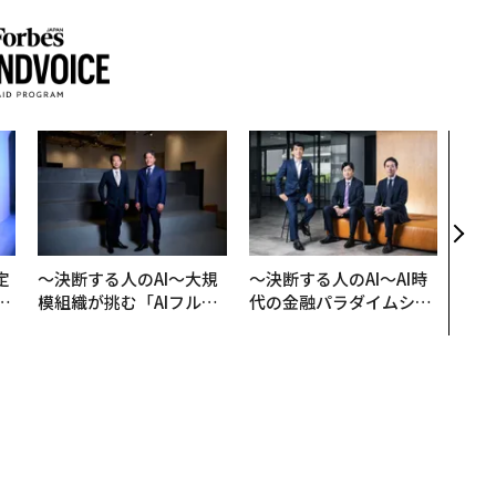
「老
創業
カク
る、
定
〜決断する人のAI〜大規
〜決断する人のAI〜AI時
T
模組織が挑む「AIフル実
代の金融パラダイムシフ
未
装」“使う”企業から“動
ト、「超個別化」の核心
く”企業へ【NTTドコモ
【MUFG×ウェルスナビ
ビジネス×PwC】
×PwC】