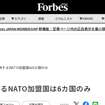
記事
カテゴリ
連載
コラムニスト
AWARD
rbes JAPAN MEMBERSHIP 新機能｜
記事ページ内の広告表示を最小
するNATO加盟国は6カ国のみ
るNATO加盟国は6カ国のみ
者フォロー
記事を保存