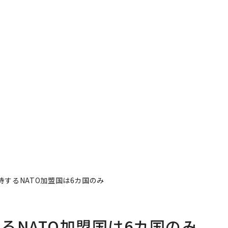
するNATO加盟国は6カ国のみ
るNATO加盟国は6カ国のみ
者フォロー
記事を保存