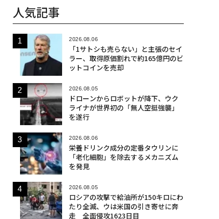
人気記事
2026.08.06
「1サトシも売らない」と主張のセイ
ラー、取得原価割れで約165億円のビ
ットコインを売却
2026.08.05
ドローンからロボットが降下、ウク
ライナが世界初の「無人空挺強襲」
を遂行
2026.08.06
栄養ドリンク成分の定番タウリンに
「老化細胞」を除去するメカニズム
を発見
2026.08.05
ロシアの攻撃で給油所が150キロにわ
たり全滅、ウは米国の引き寄せに奔
走 全面侵攻1623日目