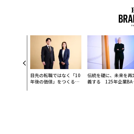
目先の転職ではなく「10
伝統を礎に、未来を再
年後の価値」をつくる─
義する 125年企業BA
─アサインの長期伴走型
が挑むスモークレスな
支援とは
来