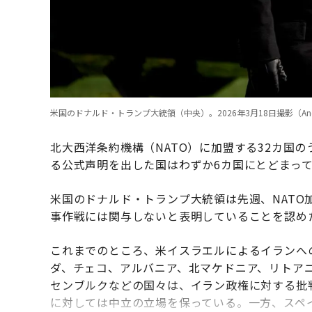
米国のドナルド・トランプ大統領（中央）。2026年3月18日撮影（Andrew Ha
北大西洋条約機構（NATO）に加盟する32カ国
る公式声明を出した国はわずか6カ国にとどまっ
米国のドナルド・トランプ大統領は先週、NAT
事作戦には関与しないと表明していることを認め
これまでのところ、米イスラエルによるイランへ
ダ、チェコ、アルバニア、北マケドニア、リトア
センブルクなどの国々は、イラン政権に対する批
に対しては中立の立場を保っている。一方、スペ