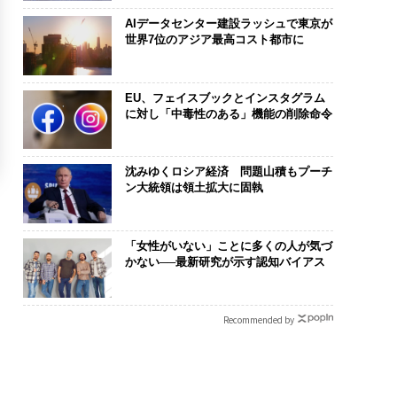
AIデータセンター建設ラッシュで東京が
世界7位のアジア最高コスト都市に
EU、フェイスブックとインスタグラム
に対し「中毒性のある」機能の削除命令
沈みゆくロシア経済 問題山積もプーチ
ン大統領は領土拡大に固執
「女性がいない」ことに多くの人が気づ
かない──最新研究が示す認知バイアス
Recommended by