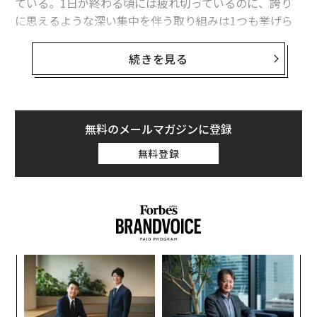
ている。1日が終わる頃には疲れ切っているのに、誇り
に思えるような深い集中を伴う取り組みは1つも挙げら
れない。AIはいつからあなたの強みではなくなるのか。
そして、いつからあなたを消耗させ始めるのだろうか。
続きを見る
マット・ウルフはクリエイターや起業家、テック愛好家
が優れたAIツールを見つけるためのキュレーションプラ
ットフォームである
FutureTools.io
（ヒューチャーツー
無料のメールマガジンに登録
ルズ・ドット・アイオー）を管理している。ウルフはさ
無料登録
らに、登録者90万人以上と急成長中のYouTubeチャンネ
ルも運営しており、人工知能（AI）ツールや新興テクノ
ロジーの最新情報を発信している。AIをワークフローに
取り込んで成果を出している人物だ。だが、6年間AIを多
用した末にウルフは
驚くべきことを語った
。「正直なと
ころ、頭は鈍っているのにこれまで以上に一生懸命働い
代の
“
ている気がする」
「超
シ
×ウ
グ
年後
内
このように感じるのはウルフだけではない。科学もそれ
サイ
グ