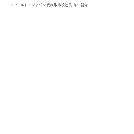
エンワールド・ジャパン 代表取締役社長 山本 裕介
山本
：そうした考え方を日本市場で浸透させていくため
には、どのような取り組みが必要だとお考えですか。ま
たグローバル本社と日本市場の間で「橋渡し役」を務め
るなかで感じることも聞かせてください。
伊佐
：日本企業がどうすれば「顧客の成功」を起点にGr
ow Betterできるか──それを今でも考え続けていま
す。環境が変わればGrow Betterの実現の仕方も変わる
し、必要なツールも変わる。「どうするべきなんだろ
う」と問い続けることが大切だと思っていて、それが私
をここに留めている理由です。
外資系企業でよくあるのは、本社側がグローバルで成功
した手法をそのまま日本に適用しようとするケースで
す。しかし、それが日本に合わない場合もあります。そ
うした中、グローバルと日本の橋渡しで大切にしてきた