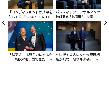
を裏付けている。米経営学誌ハーバード・ビジネス・レ
実
ビューのAIによる「脳の疲労」に関する
研究
では、AIツ
全
「コンディション」が成果を
パシフィックコンサルタンツ
ールの使用が多い労働者ほど集中的な思考が14％、精神
左右する――「BAKUNE」のTEN
技師長の"北極星"。災害への
的疲労が12％増加していることがわかった。さらに米マ
TIALが支える「挑戦者の明
無力感を乗り越え見つけた、
サチューセッツ工科大学（MIT）の別の研究では、エッ
日」
防災一筋20年の答え
セイの執筆にAIを使う人と、AIを使わない人の脳活動を
追跡した。リサーチをAIに任せた人はその後、一から自
分で文章を書くのに苦労した。あなたの知性は、長年か
けて築いてきた資産だ。それをうかつにもAIに委ねる
「誠実さ」は競争力になるか
〜決断する人のAI〜大規模組
と、静かに劣化していく。
──WEOYモナコで見た、く
織が挑む「AIフル実装」“使
ら寿司の経営哲学
う”企業から“動く”企業へ【N
TTドコモビジネス×PwC】