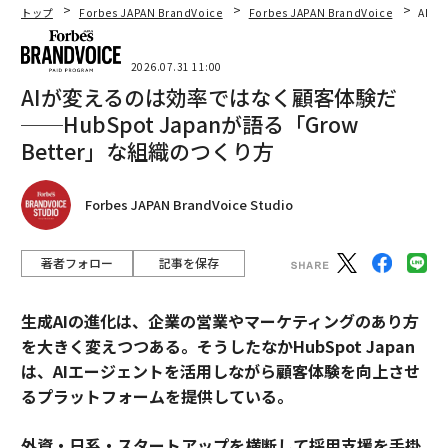
トップ
Forbes JAPAN BrandVoice
Forbes JAPAN BrandVoice
AIが
2026.07.31 11:00
AIが変えるのは効率ではなく顧客体験だ
──HubSpot Japanが語る「Grow
Better」な組織のつくり方
Forbes JAPAN BrandVoice Studio
著者フォロー
記事を保存
生成AIの進化は、企業の営業やマーケティングのあり方
を大きく変えつつある。そうしたなかHubSpot Japan
は、AIエージェントを活用しながら顧客体験を向上させ
るプラットフォームを提供している。
外資・日系・スタートアップを横断して採用支援を手掛