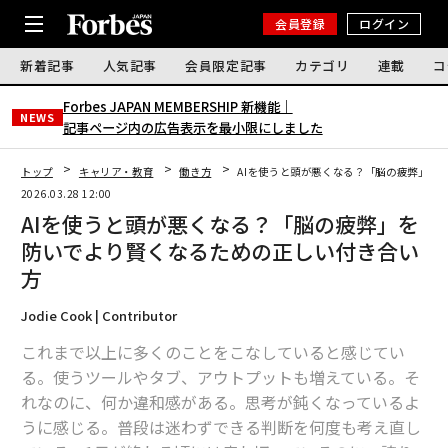
会員登録
ログイン
新着記事
人気記事
会員限定記事
カテゴリ
連載
コ
Forbes JAPAN MEMBERSHIP 新機能｜
NEWS
記事ページ内の広告表示を最小限にしました
トップ
キャリア・教育
働き方
AIを使うと頭が悪くなる？「脳の疲弊」を
2026.03.28 12:00
AIを使うと頭が悪くなる？「脳の疲弊」を
防いでより賢くなるための正しい付き合い
方
Jodie Cook | Contributor
これまで以上に多くのことをこなしていると感じてい
る。使うツールやタブ、アウトプットも増えている。そ
れなのに、何か違和感がある。思考が鈍くなっているよ
うに感じる。普段は迷わずできる判断を何度も考え直し