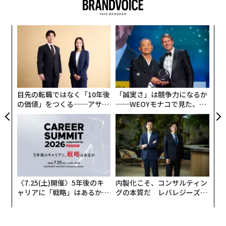
主に、イランとオマーンに挟まれ、世界の石油海上輸送
の20％超が通過するホルムズ海峡に関係する軍事衝突の
影響によるものだ。ブルームバーグ通信のコラムニスト
代の
〜
は、この武力紛争が続く限り、原油価格は1日3〜6ドル
「超
織
×ウ
う
のペースで上昇し続けるとの見方を示している。
小1
「
T
にし
左右
T
航空各社が顧客に航空券を直接販売している以上、運輸
日
コストの上昇分はすぐに航空券価格に転嫁されることに
目先の転職ではなく「10年後
「誠実さ」は競争力になるか
なる。実際、旅行誌コンデナスト・トラベラーなどが報
の価値」をつくる──アサイ
──WEOYモナコで見た、く
ンの長期伴走型支援とは
ら寿司の経営哲学
じているように、すでに多くの航空会社が運賃を引き上
げている。
〈7.25(土)開催〉5年後のキ
内製化こそ、コンサルティン
ャリアに「戦略」はあるか。
グの本質だ レバレジーズが
トップエグゼクティブのキャ
実践する、次世代ファームの
リアに触れる1日│CAREER S
全貌
UMMIT 2026