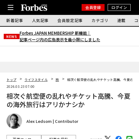
会員登録
ログイン
新着記事
人気記事
会員限定記事
カテゴリ
連載
コ
Forbes JAPAN MEMBERSHIP 新機能｜
NEWS
記事ページ内の広告表示を最小限にしました
トップ
ライフスタイル
旅
相次ぐ航空便の乱れやチケット高騰、今夏の海
2026.03.23 07:00
相次ぐ航空便の乱れやチケット高騰、今夏
の海外旅行はアリかナシか
Alex Ledsom | Contributor