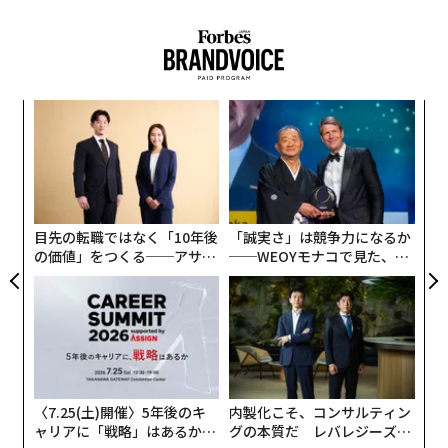
2025年、アラブ首長国連邦（UAE）のドバイに少なくと
も1泊した外国人旅行者は2000万人近くにのぼった。こ
の数は米ニューヨーク市のざっと3倍にのぼり、いくつ
かの調査でドバイは世界で5番目に人気の観光地とされ
代の
〜
ている。現在の紛争による人的被害に重要な懸念がある
「超
織
ものの、ドバイやUAEが観光面で果たしている役割は地
×ウ
う
小1
「
T
域の安定に欠かせず、いまの状況は地域の旅行産業を不
にし
左右
安定にするおそれがある。ブルームバーグは、これは航
T
日
空業界にとって新型コロナウイルス禍以来、最大規模の
目先の転職ではなく「10年後
「誠実さ」は競争力になるか
ショックとなっており、世界全体の航空能力の最大10％
の価値」をつくる──アサイ
──WEOYモナコで見た、く
が一時的に失われたと報じている。
ンの長期伴走型支援とは
ら寿司の経営哲学
そのうえ、広範な空域が民間航空機にとって立ち入り不
能になっている。同様の事態はウクライナでの戦争や、
2025年6月のイスラエル・イラン紛争でも起こってい
る。航路追跡サービスのフライトレーダー24によると、
〈7.25(土)開催〉5年後のキ
内製化こそ、コンサルティン
後者に際してはイスラエル、イラク、イランの上空に大
ャリアに「戦略」はあるか。
グの本質だ レバレジーズが