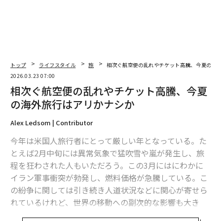
ビジネスクラスからファーストクラスまで、空の旅はこう変わる
一人旅で恋人ができる確率は20パーセント超えという調査結果
地政学が塗り替えた世界の旅行地図
トップ
ライフスタイル
旅
相次ぐ航空便の乱れやチケット高騰、今夏の海
ドバイ
Updates：ウクライナ情勢
旅行/観光
アメリカ
2026.03.23 07:00
日本
メキシコ
東京都
石油/原油
気候変動
相次ぐ航空便の乱れやチケット高騰、今夏
サウジアラビア
シリア
アラブ首長国連邦/UAE
の海外旅行はアリかナシか
タグ：
エジプト
フィンランド
軍事
エクアドル
キューバ
Alex Ledsom | Contributor
ホルムズ海峡
カタール
イラン攻撃/イラン紛争
イラク共和国
バーレーン王国
今年は米国人旅行者にとって厳しい年となっている。た
とえば2月中旬には異常気象で猛吹雪や嵐が発生し、旅
程を狂わされた人もいただろう。この3月にはにわかに
イラン軍事衝突が勃発し、燃料価格が急騰している。こ
の紛争に関しては引き続き人道状況などに関心が寄せら
れているけれど、世界の移動への副次的な影響も大き
く、この夏の旅行計画の見直しを迫られる人も出てくる