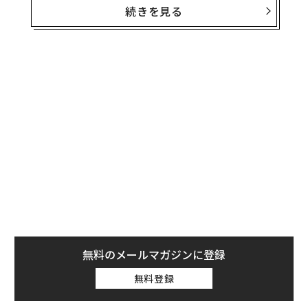
かもしれない。
続きを見る
燃料費の高騰はすでに航空券価格に転嫁
旅行メディアAFARの記事によると、一般に航空会社の総
連載
営業費の20％以上を占めるとされるジェット燃料の価格
Updates：ウクライナ情勢
は、3月13日までの2週間で52％も上昇した。値上がりは
主に、イランとオマーンに挟まれ、世界の石油海上輸送
の20％超が通過するホルムズ海峡に関係する軍事衝突の
連載一覧
影響によるものだ。ブルームバーグ通信のコラムニスト
は、この武力紛争が続く限り、原油価格は1日3〜6ドル
のペースで上昇し続けるとの見方を示している。
advertisement
航空各社が顧客に航空券を直接販売している以上、運輸
コストの上昇分はすぐに航空券価格に転嫁されることに
無料のメールマガジンに登録
なる。実際、旅行誌コンデナスト・トラベラーなどが報
じているように、すでに多くの航空会社が運賃を引き上
無料登録
げている。