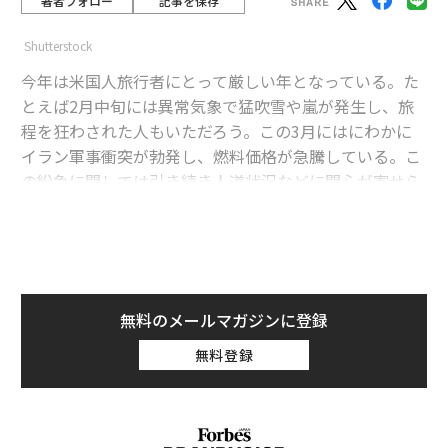
著者フォロー
記事を保存
Shutterstock
今年は米国人旅行者にとって厳しい年となっている。た
とえば2月中旬には異常気象で猛吹雪や嵐が発生し、旅
程を狂わされた人もいただろう。この3月にはにわかに
イラン軍事衝突が勃発し、燃料価格が急騰している。こ
の紛争に関しては引き続き人道状況などに関心が寄せら
れているけれど、世界の移動への副次的な影響も大き
く、この夏の旅行計画の見直しを迫られる人も出てくる
かもしれない。
advertisement
無料のメールマガジンに登録
燃料費の高騰はすでに航空券価格に転嫁
無料登録
旅行メディアAFARの記事によると、一般に航空会社の総
営業費の20％以上を占めるとされるジェット燃料の価格
は、3月13日までの2週間で52％も上昇した。値上がりは