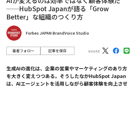
AIが変えるのは効率ではなく顧客体験だ
──HubSpot Japanが語る「Grow
Better」な組織のつくり方
Forbes JAPAN BrandVoice Studio
著者フォロー
記事を保存
生成AIの進化は、企業の営業やマーケティングのあり方
を大きく変えつつある。そうしたなかHubSpot Japan
は、AIエージェントを活用しながら顧客体験を向上させ
るプラットフォームを提供している。
外資・日系・スタートアップを横断して採用支援を手掛
けるエンワールド・ジャパン代表取締役社長・山本裕介
氏が、HubSpot Japanカントリーマネージャーの伊佐
裕也氏との対談を通して、AI時代に求められる組織づく