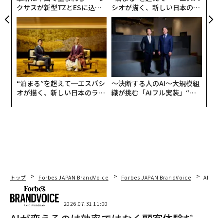
クサスが新型TZとESに込め
シオが描く、新しい日本のラ
た「DISCOVER」の哲学
グジュアリー（前編）
“泊まる”を超えて─エスパシ
〜決断する人のAI〜大規模組
オが描く、新しい日本のラグ
織が挑む「AIフル実装」“使
ジュアリー（中編）
う”企業から“動く”企業へ【N
TTドコモビジネス×PwC】
トップ
Forbes JAPAN BrandVoice
Forbes JAPAN BrandVoice
AIが
2026.07.31 11:00