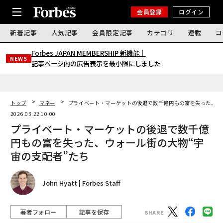
会員登録
ログイン
新着記事
人気記事
会員限定記事
カテゴリ
連載
コ
Forbes JAPAN MEMBERSHIP 新機能｜
NEWS
記事ページ内の広告表示を最小限にしました
トップ
マネー
プライベート・マーケットの後退で数千億円もの富を失った、ウ
2026.03.22 10:00
プライベート・マーケットの後退で数千億
円もの富を失った、ウォール街の大物“宇
宙の支配者”たち
John Hyatt | Forbes Staff
著者フォロー
記事を保存