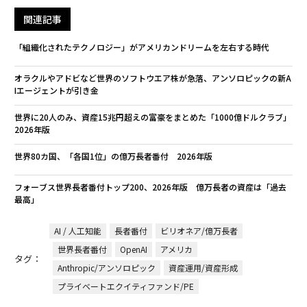
関連記事
「組織化されたテクノロジー」がアメリカンドリームを左右する時代
オラクルやアドビなど世界のソフトウエア株が急落、アンソロピックの新A
Iエージェントが引き金
世界に20人のみ、資産15兆円超えの富豪をまとめた「1000億ドルクラブ」
2026年版
世界80カ国、「各国1位」の億万長者番付 2026年版
フォーブス世界長者番付トップ200、2026年版 億万長者の資産は「過去
最高」
AI / 人工知能
長者番付
ビリオネア/億万長者
世界長者番付
OpenAI
アメリカ
タグ：
Anthropic/アンソロピック
資産運用/資産形成
プライベートエクイティファンド/PE