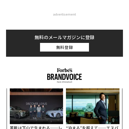
advertisement
無料のメールマガジンに登録
無料登録
創に
目
 JA
の
ン
ソ
プ
─
束
革新は下山で生まれる──レ
“泊まる”を超えて──エスパ