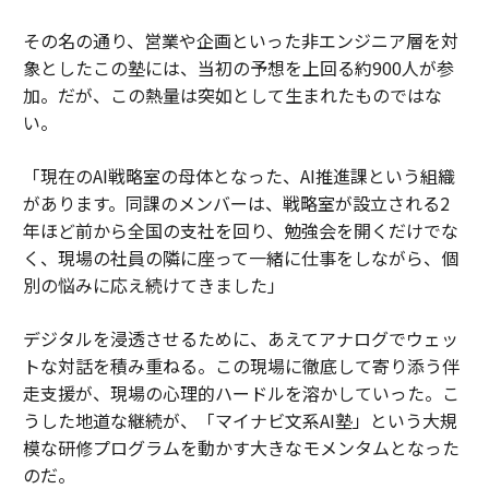
その名の通り、営業や企画といった非エンジニア層を対
象としたこの塾には、当初の予想を上回る約900人が参
加。だが、この熱量は突如として生まれたものではな
い。
「現在のAI戦略室の母体となった、AI推進課という組織
があります。同課のメンバーは、戦略室が設立される2
年ほど前から全国の支社を回り、勉強会を開くだけでな
く、現場の社員の隣に座って一緒に仕事をしながら、個
別の悩みに応え続けてきました」
デジタルを浸透させるために、あえてアナログでウェッ
トな対話を積み重ねる。この現場に徹底して寄り添う伴
走支援が、現場の心理的ハードルを溶かしていった。こ
うした地道な継続が、「マイナビ文系AI塾」という大規
模な研修プログラムを動かす大きなモメンタムとなった
のだ。