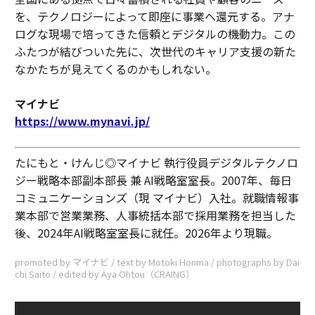
を、テクノロジーによって即座に事業へ還元する。アナ
ログな現場で培ってきた信頼とデジタルの機動力。この
ふたつが結びついた先に、次世代のキャリア支援の新た
なかたちが見えてくるのかもしれない。
マイナビ
https://www.mynavi.jp/
たにもと・けんじ◎マイナビ 執行役員デジタルテクノロ
ジー戦略本部副本部長 兼 AI戦略室室長。2007年、毎日
コミュニケーションズ（現 マイナビ）入社。就職情報事
業本部で営業業務、人事統括本部で採用業務を担当した
後、2024年AI戦略室室長に就任。2026年より現職。
promoted by マイナビ / text by Motoki Honma / photographs by Dai
chi Saito / edited by Aya Ohtou（CRAING）