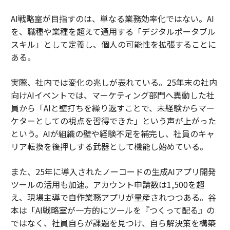
AI戦略室が目指すのは、単なる業務効率化ではない。AI
を、職種や業種を超えて通用する「デジタルポータブル
スキル」として定義し、個人の可能性を拡張することに
ある。
実際、社内では変化の兆しが表れている。25年末の社内
向けAIイベントでは、マーケティング部門へ異動した社
員から「AIと壁打ちを繰り返すことで、未経験からマー
ケターとしての視点を習得できた」という声が上がった
という。AIが組織の壁や経験不足を補完し、社員のキャ
リア転換を後押しする武器として機能し始めている。
また、25年に導入されたノーコードの生成AIアプリ開発
ツールの活用も加速。アカウント申請数は1,500を超
え、現場主導で自作業務アプリが量産されつつある。谷
本は「AI戦略室が一方的にツールを『つくって配る』の
ではなく、社員自らが課題を見つけ、自ら解決策を構築