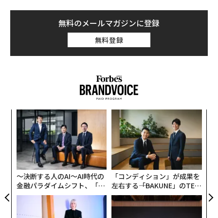
無料のメールマガジンに登録
無料登録
ナ併
パ
k」
技
ック
無
小1
挑
由
防
にし
よっ
PA
〜決断する人のAI〜AI時代の
「コンディション」が成果を
金融パラダイムシフト、「超
左右する――「BAKUNE」のTEN
個別化」の核心 【MUFG×ウ
TIALが支える「挑戦者の明
ェルスナビ×PwC】
日」