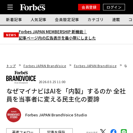
会員登録
ログイン
新着記事
人気記事
会員限定記事
カテゴリ
連載
コ
Forbes JAPAN MEMBERSHIP 新機能｜
NEWS
記事ページ内の広告表示を最小限にしました
トップ
Forbes JAPAN BrandVoice
Forbes JAPAN BrandVoice
なぜ
2026.03.25 11:00
なぜマイナビはAIを「内製」するのか 全社
員を当事者に変える民主化の要諦
Forbes JAPAN BrandVoice Studio
著者フォロー
記事を保存