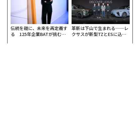
伝統を礎に、未来を再定義す
革新は下山で生まれる──レ
る 125年企業BATが挑むス
クサスが新型TZとESに込め
モークレスな未来
た「DISCOVER」の哲学