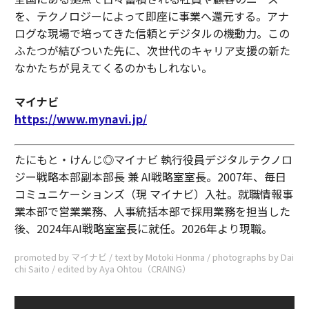
を、テクノロジーによって即座に事業へ還元する。アナ
ログな現場で培ってきた信頼とデジタルの機動力。この
ふたつが結びついた先に、次世代のキャリア支援の新た
なかたちが見えてくるのかもしれない。
マイナビ
https://www.mynavi.jp/
たにもと・けんじ◎マイナビ 執行役員デジタルテクノロ
ジー戦略本部副本部長 兼 AI戦略室室長。2007年、毎日
コミュニケーションズ（現 マイナビ）入社。就職情報事
業本部で営業業務、人事統括本部で採用業務を担当した
後、2024年AI戦略室室長に就任。2026年より現職。
promoted by マイナビ / text by Motoki Honma / photographs by Dai
chi Saito / edited by Aya Ohtou（CRAING）