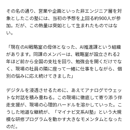
その名の通り、営業や企画といった非エンジニア層を対
象としたこの塾には、当初の予想を上回る約900人が参
加。だが、この熱量は突如として生まれたものではな
い。
「現在のAI戦略室の母体となった、AI推進課という組織
があります。同課のメンバーは、戦略室が設立される2
年ほど前から全国の支社を回り、勉強会を開くだけでな
く、現場の社員の隣に座って一緒に仕事をしながら、個
別の悩みに応え続けてきました」
デジタルを浸透させるために、あえてアナログでウェッ
トな対話を積み重ねる。この現場に徹底して寄り添う伴
走支援が、現場の心理的ハードルを溶かしていった。こ
うした地道な継続が、「マイナビ文系AI塾」という大規
模な研修プログラムを動かす大きなモメンタムとなった
のだ。