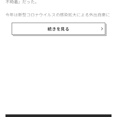
不時着」だった。
今年は新型コロナウイルスの感染拡大による外出自粛に
よって、多くの人が自宅で配信型サブスクを利用して映
画やドラマを楽しんだことだろう。1位に輝いた韓国ド
続きを見る
ラマ「愛の不時着」は、日本で大きなブームを巻き起こ
し、「2020 ユーキャン新語・流行語大賞」のトップ10
入りも果たした。
ネットフリックスによれば、この人気が象徴するよう
に、今年は韓国ドラマの視聴が6倍以上の伸びを記録。
これまでにないほど「ハリウッド以外」の作品が愛され
た1年だったという。
ほかにはどんな作品がランクインしているのか。年末年
始にゆっくり楽しみたい作品の予習も兼ねて、発表され
た作品リストを順番に見ていこう。