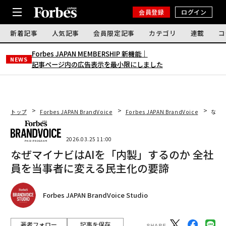
会員登録
ログイン
新着記事
人気記事
会員限定記事
カテゴリ
連載
コ
Forbes JAPAN MEMBERSHIP 新機能｜
NEWS
記事ページ内の広告表示を最小限にしました
トップ
Forbes JAPAN BrandVoice
Forbes JAPAN BrandVoice
なぜ
2026.03.25 11:00
なぜマイナビはAIを「内製」するのか 全社
員を当事者に変える民主化の要諦
Forbes JAPAN BrandVoice Studio
著者フォロー
記事を保存