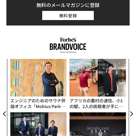
無料のメールマガジンに登録
2020年 日本で最も話題になった作品 TOP10
無料登録
キ
「
か。
─
キャ
ら
“
R S
シ
グ
エンジニアのためのサウナ併
アフリカの農村の通信、小1
ネットフリックス提供
設オフィス「Mobius Park」
の壁。2人の挑戦者が手にし
がオープン──タマディック
た「次なる武器」
が健康経営を徹底する理由
今年配信された作品のなかで、最も多い日数「総合TOP
10（日本）」に入った作品のランキングがこちらだ。