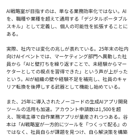
AI戦略室が目指すのは、単なる業務効率化ではない。AI
を、職種や業種を超えて通用する「デジタルポータブル
スキル」として定義し、個人の可能性を拡張することに
ある。
実際、社内では変化の兆しが表れている。25年末の社内
向けAIイベントでは、マーケティング部門へ異動した社
員から「AIと壁打ちを繰り返すことで、未経験からマー
ケターとしての視点を習得できた」という声が上がった
という。AIが組織の壁や経験不足を補完し、社員のキャ
リア転換を後押しする武器として機能し始めている。
また、25年に導入されたノーコードの生成AIアプリ開発
ツールの活用も加速。アカウント申請数は1,500を超
え、現場主導で自作業務アプリが量産されつつある。谷
本は「AI戦略室が一方的にツールを『つくって配る』の
ではなく、社員自らが課題を見つけ、自ら解決策を構築