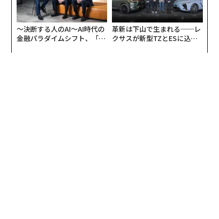
1.「愛の不時着」
2.「梨泰院クラス」
〜決断する人のAI〜AI時代の
革新は下山で生まれる──レ
3.「テラスハウス: Tokyo 2019-2020」
金融パラダイムシフト、「超
クサスが新型TZとESに込め
4.「ハイキュー!!」
個別化」の核心 【MUFG×ウ
た「DISCOVER」の哲学
ェルスナビ×PwC】
5.「炎炎ノ消防隊」
6.「サイコだけど大丈夫」
7.「ARASHI’s Diary -Voyage-」
8.「青春の記録」
9.「キム秘書はいったい、なぜ？」
10.「痛いのは嫌なので防御力に極振りしたいと思いま
す。」
「愛の不時着」は、韓国の女性起業家がひょんなことか
ら国境を越えて北朝鮮に不時着し、軍人と恋に落ちると
いうストーリー。そんな国境という障壁により際立った
恋する2人の切なさに号泣したり、政治的な展開にハラ
ハラしたり、はたまた脇を固める北朝鮮の「近所のおば
ちゃん」や「軍人の部下たち」に笑せられたりと、どっ