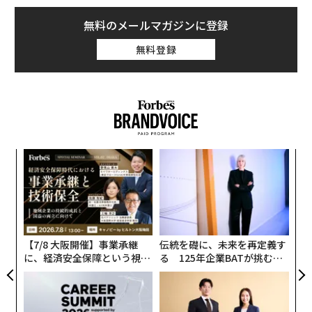
無料のメールマガジンに登録
無料登録
パ
技
無
〜
防
金
個
ェ
【7/8 大阪開催】事業承継
伝統を礎に、未来を再定義す
に、経済安全保障という視点
る 125年企業BATが挑むス
が加わるとき──経営者が問
モークレスな未来
われる新たな判断軸