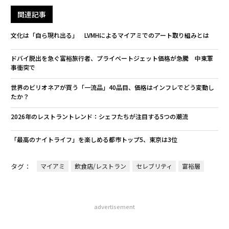
関連記事
文化は「自ら現れ出る」 LVMHによるマイアミでのアート取り組みとは
ドバイ脱出を急ぐ富裕旅行者、プライベートジェット価格が急騰 中東軍
事衝突で
世界のビリオネアが買う「一流品」40品目、価格はインフレでどう変動し
たか？
2026年のレストラントレンド：シェフたちが注目する5つの潮流
「最高のナイトライフ」を楽しめる都市トップ5、東京は3位
タグ：
マイアミ
飲食店/レストラン
セレブリティ
富裕層
advertisement