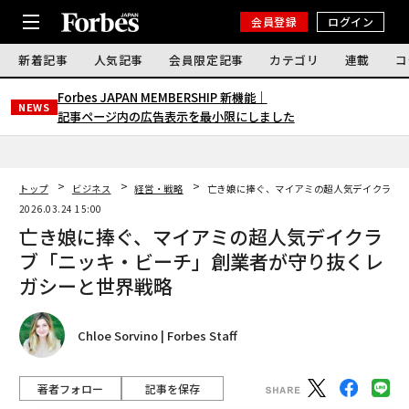
会員登録
ログイン
新着記事
人気記事
会員限定記事
カテゴリ
連載
コ
Forbes JAPAN MEMBERSHIP 新機能｜
NEWS
記事ページ内の広告表示を最小限にしました
トップ
ビジネス
経営・戦略
亡き娘に捧ぐ、マイアミの超人気デイクラブ
2026.03.24 15:00
亡き娘に捧ぐ、マイアミの超人気デイクラ
ブ「ニッキ・ビーチ」創業者が守り抜くレ
ガシーと世界戦略
Chloe Sorvino | Forbes Staff
著者フォロー
記事を保存