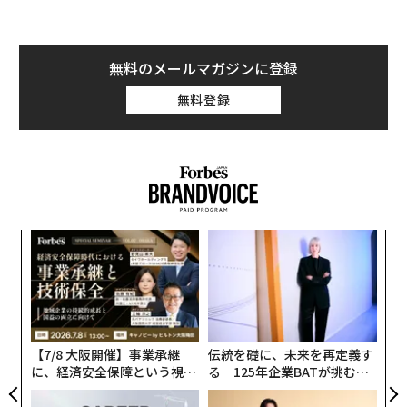
パ
技
無
〜
防
金
個
ェ
【7/8 大阪開催】事業承継
伝統を礎に、未来を再定義す
に、経済安全保障という視点
る 125年企業BATが挑むス
Art Basel Miami Beach 2025（c）Art Basel
が加わるとき──経営者が問
モークレスな未来
われる新たな判断軸
このイベントの核をなすのは、250人以上のアートディ
ーラーが集まるコンベンションセンターだ。だが、最も
多くの人々の関心を集めるのは、街全体に広がるアート
の文化的影響力と、魅力的なエネルギー、アートがもた
〈7.25(土)開催〉5年後のキ
目先の転職ではなく「10年後
らすインスピレーションだ。高級感あふれる雰囲気と招
ャリアに「戦略」はあるか。
の価値」をつくる──アサイ
かれた人だけが入場できる華やかなイベントも毎回、脚
トップエグゼクティブのキャ
ンの長期伴走型支援とは
リアに触れる1日│CAREER S
光を浴びる。
UMMIT 2026