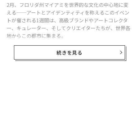
2月、フロリダ州マイアミを世界的な文化の中心地に変
える──アートとアイデンティティを称えるこのイベン
トが催される1週間は、高級ブランドやアートコレクタ
ー、キュレーター、そしてクリエイターたちが、世界各
地からこの都市に集まる。
スイス・バーゼルで長年催されてきたこの国際アートフ
続きを見る
ェアは、「
アート・バーゼル・マイアミ
」として2002年
に米国に上陸。この都市を世界のアート市場の中心地の
1つに変えるとともに、米国で最も広くその名を知ら
れ、多大な影響力を持つ「ショーケース」の1つに成長
無料のメールマガジンに登録
させてきた。
無料登録