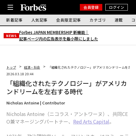
会員登録
ログイン
新着記事
人気記事
会員限定記事
カテゴリ
連載
コ
Forbes JAPAN MEMBERSHIP 新機能｜
NEWS
記事ページ内の広告表示を最小限にしました
トップ
経済・社会
「組織化されたテクノロジー」がアメリカンドリームを左右
2026.03.18 20:44
「組織化されたテクノロジー」がアメリカ
ンドリームを左右する時代
Nicholas Antoine | Contributor
Nicholas Antoine（ニコラス・アントワーヌ）、共同CE
O兼マネージングパートナー、
Red Arts Capital
。