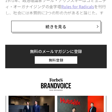
1971年、政治理論家ソール・アリンスキーはコミュニテ
ィ・オーガナイジングの金字塔
Rules for Radicals
を刊行
し、社会には本質的に2つの形の力があると論じた。す
なわち「組織化された人々」と「組織化された資本」で
ある。
続きを見る
今日、私はそこに3つ目があると主張したい。「組織化
されたテクノロジー」である。
無料のメールマガジンに登録
昨年、私は
The Technological Republic
を読んだ。Pala
無料登録
ntir（パランティア）のCEO兼共同創業者であるアレッ
クス・カープ博士とニコラス・ザミスカによる政治論考
だ。同書は、西洋リベラリズムが個人のアイデンティテ
ィを何よりも優先し、その帰結として功利的な優先順位
が押し上げられている状況に直面するなかで、目的（個
人として、国家として、社会として）に再び焦点を当て
るか
革
るよう読者に促す。この本は、投資家としての自分の仕
、く
ク
事という文脈で、目的や意味について考えさせられる契
た「
代の
エ