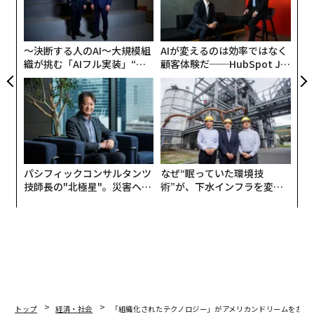
機となった。
「超
設オ
×ウ
が
10年前、私はシカゴを拠点とするプライベートエクイテ
が
〜決断する人のAI〜大規模組
AIが変えるのは効率ではなく
ィ・ファームを共同創業した。ニッチなサプライチェー
織が挑む「AIフル実装」“使
顧客体験だ──HubSpot Ja
ンおよび物流ビジネスに特化した投資を行っている。こ
う”企業から“動く”企業へ【N
panが語る「Grow Better」
の10年、私たちは米国経済の屋台骨を形成する企業を営
TTドコモビジネス×PwC】
な組織のつくり方
む起業家やファミリーに投資してきた。こうした事業の
多くは数十年にわたり存続し、なかには100年以上続く
ものもある。ロサンゼルスのような港湾都市だけでな
く、中西部の農地にも根を下ろしている。
パシフィックコンサルタンツ
なぜ“眠っていた環境技
技師長の"北極星"。災害への
術”が、下水インフラを変え
その物語の中心にあるのは、アメリカンドリームだ。起
無力感を乗り越え見つけた、
たのか──産総研×月島JFE
業家精神、粘り強さ、そして希望である。
防災一筋20年の答え
アクアソリューションの10年
私は移民の息子であり、移民の夫でもある。こうした起
業家ファミリーについて学ぶなかで、私は自分自身を形
づくってきたものと同じ文化を見いだす。逆境が圧倒的
であっても可能性を信じる、不屈さと向上心だ。この親
トップ
経済・社会
「組織化されたテクノロジー」がアメリカンドリームを左右