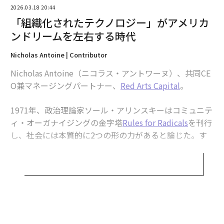
近感があるからこそ、地域社会を支えるサービスを維持
2026.03.18 20:44
するために人生を捧げる「ミドル・アメリカ」の小規模
「組織化されたテクノロジー」がアメリカ
事業者に、私は強くつながりを感じている。
ンドリームを左右する時代
「米国人であるとはどういうことか」「国家として何を
Nicholas Antoine | Contributor
掲げるべきか」という問いこそ、カープが私たちに直面
Nicholas Antoine（ニコラス・アントワーヌ）、共同CE
させようとしているものだ。国として、そして人々とし
O兼マネージングパートナー、
Red Arts Capital
。
て、私たちの価値観とは何か。自己表現の自由だけで十
分なのか。それとも、人間の尊厳と充足に等しく不可欠
1971年、政治理論家ソール・アリンスキーはコミュニテ
な、共同の理想があるのか。
ィ・オーガナイジングの金字塔
Rules for Radicals
を刊行
し、社会には本質的に2つの形の力があると論じた。す
私は、その理想の1つはアメリカンドリームを守ること
なわち「組織化された人々」と「組織化された資本」で
だと考えている。だが同時に、今日のテクノロジーは不
ある。
可欠である一方で、新たな「組織化された力」として台
頭し、ますます小規模事業者や起業家がその夢を追う力
今日、私はそこに3つ目があると主張したい。「組織化
を脅かしつつあるとも考えている。
されたテクノロジー」である。
この現実は、昨秋にシカゴで私のファームが開催したサ
昨年、私は
The Technological Republic
を読んだ。Pala
プライチェーン・エグゼクティブ・カンファレンスで、