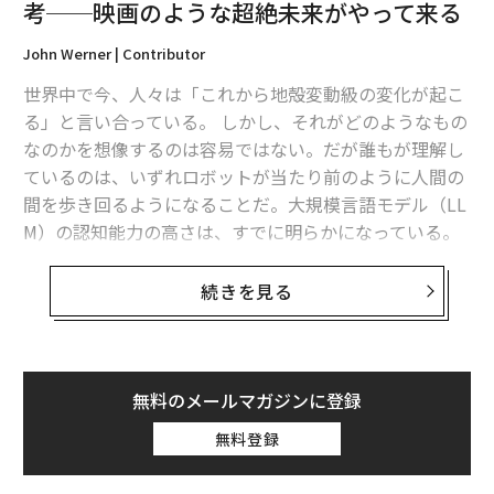
考──映画のような超絶未来がやって来る
AIは企業の「意志」と接続して初
次ページ ＞
John Werner | Contributor
めて意味を持つ
世界中で今、人々は「これから地殻変動級の変化が起こ
る」と言い合っている。 しかし、それがどのようなもの
1
2
3
なのかを想像するのは容易ではない。だが誰もが理解し
ているのは、いずれロボットが当たり前のように人間の
text by Arisa Tachibana
間を歩き回るようになることだ。大規模言語モデル（LL
M）の認知能力の高さは、すでに明らかになっている。
それでもなお、未来を具体的に思い描くのは難しい。そ
2026年9月号発売中
のため多くの人がただ茫然と見守っている状態だ。
続きを見る
今年1月のダボス会議（世界経済フォーラム）ではさま
最新号の購入はこちらから
ざまな予測が語られた。そのなかにはニューラルネット
ワーク（人間の脳の神経回路を模倣した機械学習モデ
無料のメールマガジンに登録
メンバーシップに登録する
ル）を現実世界に落とし込んだ場合のデータに基づくも
無料登録
のもあれば、製造業から農業、都市計画に至るまで、各
分野の現場で働く人々の経験から導き出されたものもあ