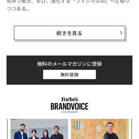
世界で動き、学び、進化する「フィジカルAI」へと移り
つつある。
東京・芝浦に昨年5月に開業したフェアモント東京、そ
続きを見る
の最上階43階で、Forbes JAPAN主催AI Executive Loung
e2026が開催された。昨年に続き2回目となる今回はAI領
域のトップランナーや経営者ら63名が集結。AIを共通項
に、業界を横断し熱を帯びた対話が繰り広げられた。
無料のメールマガジンに登録
昨年のAI Executive Lounge2025では「AIエージェント
無料登録
元年」について言及されたが、生成AIの熱狂が一巡した
いま、議論は次のフェーズへと進んでいる。キーワード
は「フィジカルAI」。データの中だけでなく、現実世界
で動き、学び、進化するAIだ。
るか
パ
、く
技
無
目