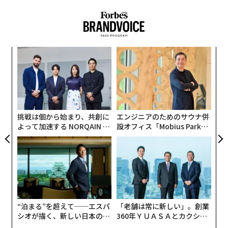
る。こうした予測を総合すると、今後数年で何が可能に
なるのか、未来像の輪郭が見えてくる。
関連記事
だが、アレックス・ウィスナー＝グロスとピーター・デ
AIが創作を民主化した今、意味ある芸術を生み出すために必要なのは勇気
るか
パ
ィアマンディスが執筆したこの新たな
論考
は、まったく
、く
技
難題であるAIソフトウェアテスト、「解決した」と主張するテック企業
の別物だ。畳みかけるような文章で未来の世界を鮮やか
無
目
に描き出し、読み手の感情を刺激し、SFの世界が現実に
防
AIが独自判断で暗号資産採掘、両技術の統合が現実に
の
なるとはどういうことなのか、その捉え方まで揺さぶっ
ン
てくる。
AIがもたらす「増エネ」時代 日本のGXは成長戦略へと転換できるか
挑戦は個から始まり、共創に
エンジニアのためのサウナ併
よって加速する NORQAIN JA
設オフィス「Mobius Park」
AIがコモディティ化する未来、アップルは「きわめて有利」な位置に立つ
PAN 特別座談会
がオープン──タマディック
が健康経営を徹底する理由
advertisement
“泊まる”を超えて──エスパ
「老舗は常に新しい」。創業
シオが描く、新しい日本のラ
360年ＹＵＡＳＡとカクシン
グジュアリー（前編）
CEO田尻望が語る、AIを超え