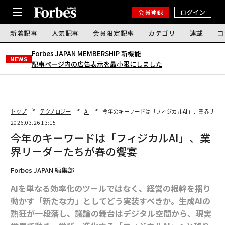
会員登録
ログイン
新着記事
人気記事
会員限定記事
カテゴリ
連載
コ
Forbes JAPAN MEMBERSHIP 新機能｜
NEWS
記事ページ内の広告表示を最小限にしました
トップ
テクノロジー
AI
今年のキーワードは「フィジカルAI」、業界リー
2026.03.26 13:15
今年のキーワードは「フィジカルAI」、業
界リーダーたちが春の饗宴
Forbes JAPAN 編集部
AIを単なる効率化のツールではなく、経営の根幹を揺り
動かす「新たな力」としてどう実装すべきか。生成AIの
熱狂が一段落し、議論の舞台はデジタル空間から、現実