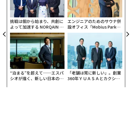
防
の
ン
挑戦は個から始まり、共創に
エンジニアのためのサウナ併
よって加速する NORQAIN JA
設オフィス「Mobius Park」
PAN 特別座談会
がオープン──タマディック
が健康経営を徹底する理由
北野宏明 沖縄科学技術大学院大学 教授
“泊まる”を超えて──エスパ
「老舗は常に新しい」。創業
乾杯の音頭をとったのは、40数年来、AI研究に携わる沖
シオが描く、新しい日本のラ
360年ＹＵＡＳＡとカクシン
グジュアリー（前編）
CEO田尻望が語る、AIを超え
縄科学技術大学院大学 教授の北野宏明。AIの歩みを「四
る人の価値
季」に例え、現在を「春」と定義した上で次のように話
した。
「AI市場には長い冬があり、2012年のディープ・ラーニ
ングを突破口に、ようやく春が来ました。これからの最
大のバトルフィールドは、AI駆動科学、そしてパーソナ