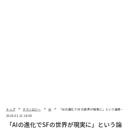
ルAIです。20〜30年かけて積み上げてきたことが、よう
やく実現しつつあります。AIがさらに加速度的に発展す
れば、これから20年ぐらいたった、2050年以降の世界で
は文明を進歩させるドライバーズシートをAIに譲ること
になるかもしれません。
その時、人間は見守る役目となり、AIが中心になってき
ます。いずれ、AIが文明の担い手になるでしょうが、こ
れから20年の中心は人間、主役は人間です。この春を一
緒に楽しみましょう」
フィジカルAI黎明期の課題とは
新しい潮流を経営にどう取り込むべきか。博報堂DYホー
ルディングス 執行役員 CAIO（Chief AI Officer）の森 正
弥（以下、森）は「フィジカルAI」の構成要素であるセ
トップ
テクノロジー
AI
「AIの進化でSFの世界が現実に」という論考──
ンサー、身体性、シミュレーション、そして人間の意志
2026.03.21 18:00
「AIの進化でSFの世界が現実に」という論
の重要性を説いた。