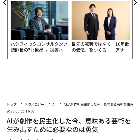
個別化」の核心 【MUFG×ウ
モークレスな未来
ェルスナビ×PwC】
パシフィックコンサルタンツ
目先の転職ではなく「10年後
技師長の"北極星"。災害への
の価値」をつくる──アサイ
無力感を乗り越え見つけた、
ンの長期伴走型支援とは
防災一筋20年の答え
トップ
テクノロジー
AI
AIが創作を民主化した今、意味ある芸術を生み出
2026.03.25 16:38
AIが創作を民主化した今、意味ある芸術を
生み出すために必要なのは勇気