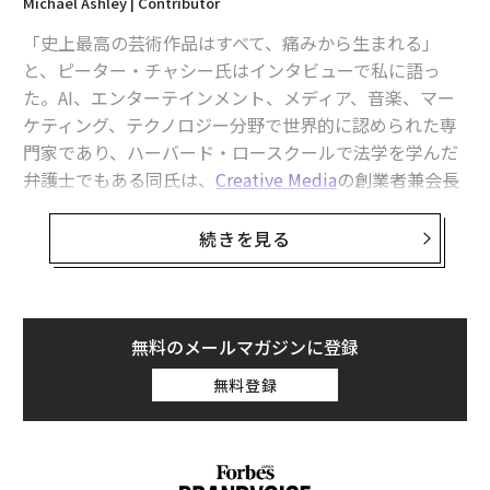
Michael Ashley | Contributor
「史上最高の芸術作品はすべて、痛みから生まれる」
と、ピーター・チャシー氏はインタビューで私に語っ
た。AI、エンターテインメント、メディア、音楽、マー
ケティング、テクノロジー分野で世界的に認められた専
門家であり、ハーバード・ロースクールで法学を学んだ
弁護士でもある同氏は、
Creative Media
の創業者兼会長
を務める。「分断、恐怖、激動に満ちた今この瞬間は、
意味ある芸術を生み出すべき時代のはずだ。実際にそう
続きを見る
なっているだろうか？」
これは、不安定な現代にふさわしい問いかけである。
無料のメールマガジンに登録
米国が新たな中東戦争に関与し、他地域への波及が懸念
無料登録
される中、政治的内紛が激化し、公的機関への信頼が失
われつつある今こそ、10年余り前に
The Nation
で引用さ
れたトニ・モリソン氏の言葉に耳を傾けるべき時だろ
う。「まさに今こそ、アーティストが仕事に取り組む時