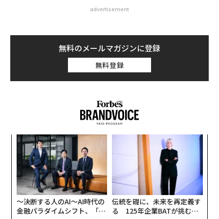
advertisement
無料のメールマガジンに登録
無料登録
内
グ
実
挑
全
よっ
PA
〜決断する人のAI〜AI時代の
伝統を礎に、未来を再定義す
金融パラダイムシフト、「超
る 125年企業BATが挑むス