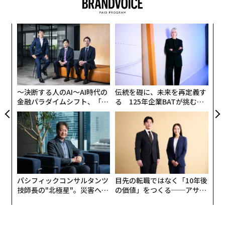
だ。絶望している時間はなく、自己憐憫の場所もなく、
沈黙の必要もなく、恐怖の余地もない」
内
グ
歴史上の他の苦痛に満ちた時代も、創造性の復活をもた
実
らしてきた。1960年代は、大きな混乱と偉大な芸術の両
挑
全
よっ
方が存在した時代だった。ベトナム戦争が社会を分断
PA
し、世代と世代を対立させる中、表現は花開いた。クリ
〜決断する人のAI〜AI時代の
伝統を礎に、未来を再定義す
ーデンス・クリアウォーター・リバイバル、ジェファー
金融パラダイムシフト、「超
る 125年企業BATが挑むス
ソン・エアプレイン、ボブ・ディランといったアーティ
個別化」の核心 【MUFG×ウ
モークレスな未来
ストたちは、不満を抱く若者の間に広がる反抗的な時代
ェルスナビ×PwC】
精神を捉えた。同様に、植民地支配後のジャマイカで激
化した深刻な不平等は、「ゲット・アップ、スタンド・
アップ」のような抗議の歌に象徴される、ボブ・マーリ
ーの不朽の音楽を生み出した。
パシフィックコンサルタンツ
目先の転職ではなく「10年後
技師長の"北極星"。災害への
の価値」をつくる──アサイ
どのような政治的立場を取るにせよ、今日の世界には膨
無力感を乗り越え見つけた、
ンの長期伴走型支援とは
大な混乱が存在し、それが芸術的表現を促していること
防災一筋20年の答え
に、私たちは皆同意できるだろう。チャシー氏によれ