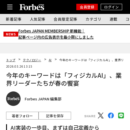
会員登録
ログイン
新着記事
人気記事
会員限定記事
カテゴリ
連載
コ
Forbes JAPAN MEMBERSHIP 新機能｜
NEWS
記事ページ内の広告表示を最小限にしました
トップ
テクノロジー
AI
今年のキーワードは「フィジカルAI」、業界リー
2026.03.26 13:15
今年のキーワードは「フィジカルAI」、業
界リーダーたちが春の饗宴
Forbes JAPAN 編集部
著者フォロー
記事を保存
AI実装の一歩目、まずは自己定義から