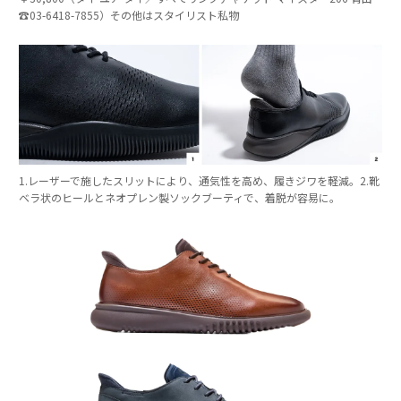
☎︎03-6418-7855）その他はスタイリスト私物
1.レーザーで施したスリットにより、通気性を高め、履きジワを軽減。2.靴
ベラ状のヒールとネオプレン製ソックブーティで、着脱が容易に。