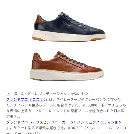
上／濃いネイビーにブリティッシュタンを効かせた「
グランドプロ テニス 2.0
」は、ネイビースーツやグレーパンツにぴった
り。チノパンや色落ちデニムにも合うはずだ。￥30,800 下／ナチュラル
な表情の上質カーフレザーにトレンドの厚底ソールを組み合わせた日本限
定モデル「
グランドプロ トップスピン スニーカー ジャパン リュクス エディション
」。サケット製法で柔軟な履き心地。￥36,300（ともにコール ハーン／コ
ール ハーン ジャパン）