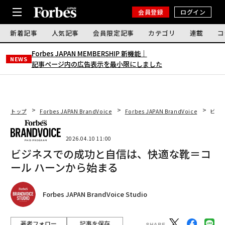
会員登録
ログイン
新着記事
人気記事
会員限定記事
カテゴリ
連載
コ
Forbes JAPAN MEMBERSHIP 新機能｜
NEWS
記事ページ内の広告表示を最小限にしました
トップ
Forbes JAPAN BrandVoice
Forbes JAPAN BrandVoice
ビジ
2026.04.10 11:00
ビジネスでの成功と自信は、快適な靴＝コ
ール ハーンから始まる
Forbes JAPAN BrandVoice Studio
著者フォロー
記事を保存