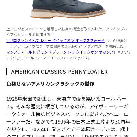
上／曲がるストローから着想した独自の構造を取り入れた、フレキシブル
なアウトソールを採用する「
2.ゼログランド EVO レザー クイックオン オックスフォード
」。￥39,600
下／アーカイヴモチーフに最新のQuick-On™️ テクノロジーを融合した「
マンスフィールド グランド プレーン トゥ クイックオン オックス
」￥37,40
0（ともにコール ハーン／コール ハーン ジャパン）
AMERICAN CLASSICS PENNY LOAFER
色褪せないアメリカンクラシックの傑作
1928年米国で誕生し、東海岸で礎を築いたコール ハー
ン。そんな歴史に根ざしているのが、アイヴィーリーガ
ーやウォール街のビジネスパーソンに愛されたペニーロ
ーファーだ。なかでも1995年の日本正式上陸より30周年
を記念し、2025年に発表された日本限定モデルは、極上
のプレミアムレザー製。ラグソール採用でモダンな表情