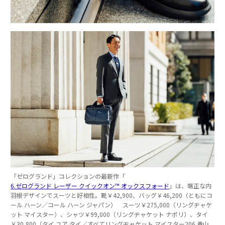
「ゼログランド」コレクションの最新作「
6.ゼログランド レーザー クイックオン™️ オックスフォード
」は、端正な内
羽根デザインでスーツと好相性。靴￥42,900、バッグ￥46,200（ともにコ
ール ハーン／コール ハーン ジャパン） スーツ￥275,000（リングヂャケ
ット マイスター）、シャツ￥99,000（リングヂャケット ナポリ）、タイ
￥30,800（タイ ユア タイ／すべてリングヂャケット マイスター206 青山