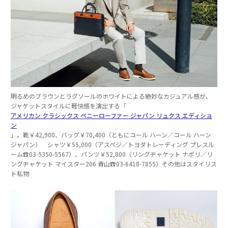
明るめのブラウンとラグソールのホワイトによる絶妙なカジュアル感が、
ジャケットスタイルに軽快感を演出する「
アメリカン クラシックス ペニーローファー ジャパン リュクス エディショ
ン
」。靴￥42,900、バッグ￥70,400（ともにコール ハーン／コール ハーン
ジャパン） シャツ￥55,000（アスペジ／トヨダトレーディング プレスル
ーム☎︎03-5350-5567）、パンツ￥52,800（リングヂャケット ナポリ／リ
ングヂャケット マイスター206 青山☎︎03-6418-7855）その他はスタイリス
ト私物