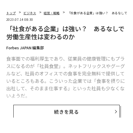
トップ
ビジネス
経営・戦略
「社食がある企業」は強い？ あるなしで労
2023.07.14 08:30
「社食がある企業」は強い？ あるなしで
労働生産性は変わるのか
Forbes JAPAN 編集部
食事面での福利厚生であり、従業員の健康管理にもプラ
スになるのが「社員食堂」。ネットフリックスやグーグ
ルなど、社員のオフィスでの食事を完全無料で提供して
いるところもある。こういった企業では「食事を摂りに
出社して、そのまま仕事する」といった社員も少なくな
いようだ。
一方、固定設備としては設置しないものの、サプライヤ
続きを見る
ーと契約してオフィスの一遇に食事を「置く」形式の
「置き型社食」が登場したり、食事補助として「食費を
半額負担」する福利厚生を採用する企業も出てきてい