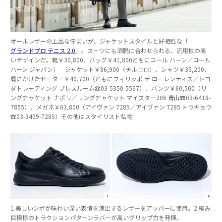
オールレザーの上品な佇まいが、ジャケットスタイルと好相性な「
グランドプロ テニス 2.0
」。スーツにも洒脱に合わせられる、汎用性の高
いデザインだ。靴￥30,800、バッグ￥41,800ともにコール ハーン／コール
ハーン ジャパン） ジャケット￥86,900（チルコロ）、シャツ￥35,200、
肩にかけたセーター￥40,700（ともにフィリッポ デ ローレンティス／トヨ
ダトレーディング プレスルーム☎︎03-5350-5567）、パンツ￥60,500（リ
ングヂャケット ナポリ／リングヂャケット マイスター206 青山☎︎03-6418-
7855）、メガネ￥63,800（アイヴァン 7285／アイヴァン 7285 トウキョウ
☎︎03-3409-7285）その他はスタイリスト私物
1.美しいシボが味わい深い表情を演出するレザーをアッパーに使用。2.編み
目模様のトラクションパターンラバーが高いグリップ力を発揮。