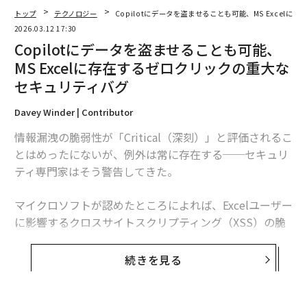
トップ
テクノロジー
Copilotにデータを盗ませることも可能、MS Excel
2026.03.12 17:30
Copilotにデータを盗ませることも可能、
MS Excelに存在するゼロクリックの重大な
セキュリティバグ
Davey Winder | Contributor
情報漏洩の脆弱性が「Critical（深刻）」と評価されるこ
とはめったにないが、例外は常に存在する──セキュリ
ティ専門家はそう警告してきた。
マイクロソフトが認めたところによれば、Excelユーザー
に影響するクロスサイトスクリプティング（XSS）の脆
弱性CVE-2026-26144は、「未認証の攻撃者がネットワ
ーク経由で情報を漏洩させることを可能にする」もので
続きを見る
あり、まさにその例外の一つだ。