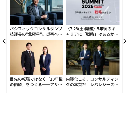
た
ールがすべて危険というわけでもない。むしろ、無視す
〜
ア
ると危険なメールが1通ある。
織
う
T
つい今週、率直にいって非常に怪しい件名のメールが私
パシフィックコンサルタンツ
〈7.25(土)開催〉5年後のキ
の受信箱に届いた。件名は「Urgent: Sign in to your Go
技師長の"北極星"。災害への
ャリアに「戦略」はあるか。
無力感を乗り越え見つけた、
トップエグゼクティブのキャ
ogle Account if you want to keep it（アカウントを維
防災一筋20年の答え
リアに触れる1日│CAREER S
持したければ、至急グーグルアカウントにサインインし
UMMIT 2026
てください）」である。普通なら、たとえこれが公式の
no-reply@accounts.google.com アドレスから送られて
きたとしても、決して近づかないよう助言するところ
だ。これまで何度も見てきたように、正規のメールアド
目先の転職ではなく「10年後
内製化こそ、コンサルティン
レスであっても攻撃者に悪用されることがあるからだ。
の価値」をつくる──アサイ
グの本質だ レバレジーズが
ンの長期伴走型支援とは
実践する、次世代ファームの
全貌