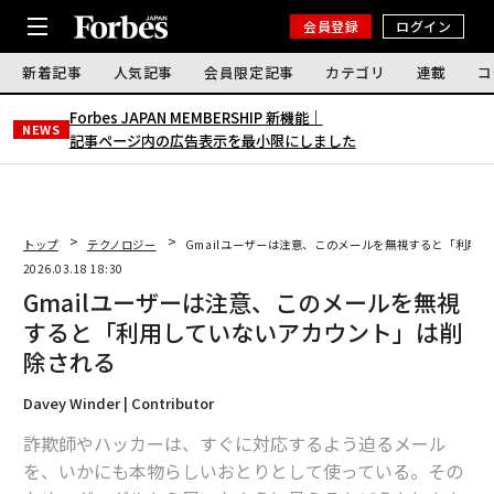
会員登録
ログイン
新着記事
人気記事
会員限定記事
カテゴリ
連載
コ
Forbes JAPAN MEMBERSHIP 新機能｜
NEWS
記事ページ内の広告表示を最小限にしました
トップ
テクノロジー
Gmailユーザーは注意、このメールを無視すると「利用
2026.03.18 18:30
Gmailユーザーは注意、このメールを無視
すると「利用していないアカウント」は削
除される
Davey Winder | Contributor
詐欺師やハッカーは、すぐに対応するよう迫るメール
を、いかにも本物らしいおとりとして使っている。その