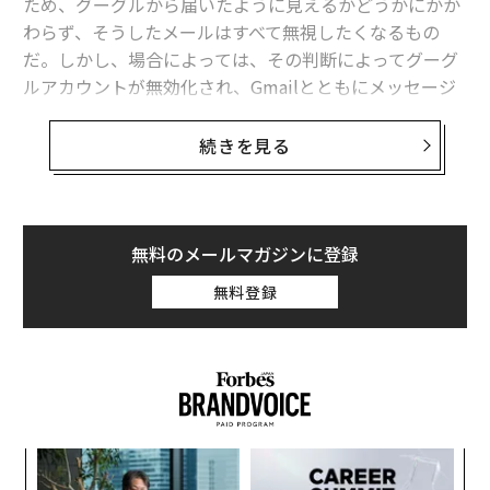
ため、グーグルから届いたように見えるかどうかにかか
わらず、そうしたメールはすべて無視したくなるもの
だ。しかし、場合によっては、その判断によってグーグ
ルアカウントが無効化され、Gmailとともにメッセージ
や写真が削除され、しかも復旧できなくなることがあ
る。知っておくべきことは次のとおりである。
続きを見る
アカウントを削除されたくなければ、見過ごし
てはならないGmailメッセージ
無料のメールマガジンに登録
パスワードの漏えいやアカウント乗っ取りにつながりか
ねない危険なメールは、世の中にいくらでも出回ってい
無料登録
る。こうしたフィッシングの手口は主要なサービスをひ
ととおり狙っているが、グーグルの利用者は、サービス
の裾野が広く、グーグルアカウントの中に価値の高いデ
ータが入っているため、とりわけ多く狙われている。だ
からこそ私は、その危険性を何度も警告してきた。しか
し、緊急性を感じさせるメールがすべて攻撃者のものと
るか
な
は限らないし、Gmailアカウントへのログインを促すメ
、く
術