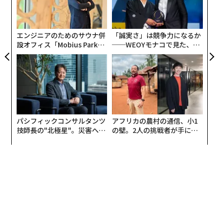
る
NBA、NFL、MLBにおける「クリエイターへの
モ
アクセス」と「クリエイターのインフラ」
エンジニアのためのサウナ併
「誠実さ」は競争力になるか
クリエイター・エコノミーには大きな変化が起きてい
設オフィス「Mobius Park」
──WEOYモナコで見た、く
がオープン──タマディック
ら寿司の経営哲学
る。NBAは今年、オールスター・ウィークエンドに200
が健康経営を徹底する理由
人のクリエイターを招いた。NFL、WNBA、MLBでも最
大級のイベントでデジタル・パーソナリティに取材パス
を発行する例が増えている。これはアクセスだ。戦術に
すぎない。Enjoy Basketballがやっていることは、構造
的に異なる。
パシフィックコンサルタンツ
アフリカの農村の通信、小1
技師長の"北極星"。災害への
の壁。2人の挑戦者が手にし
Enjoy Basketballのクリエイター主導スポーツ
無力感を乗り越え見つけた、
た「次なる武器」
防災一筋20年の答え
メディアモデルの内側
ケニー・ビーチャムが共同創業し、兄弟のコーディとコ
ール・ホックが運営する
Enjoy Basketball
は、年間10億
超のインプレッションを生み出している。視聴者のおよ
そ78%は18〜34歳だ。ビーチャムは、かつて自ら「スポ