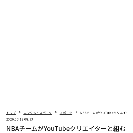
ーツという形に包装された友情」と表現したNBA解説で
支持を広げた。刺激的な断言はない。討論番組の芝居が
かった演出もない。ただ、ゲームへの熱意があるだけ
だ。
ホック兄弟はパンデミック前にビーチャムと提携し、拡
大を始めた。ニュースレター、ポッドキャスト、YouTu
be番組、Fanaticsを通じたマーチャンダイズ、NBA選手
会とのコラボレーション、ライブイベント。10月にはN
BC Sportsが「The Enjoy Basketball Hour」を立ち上
げ、PeacockとNBC Sports NOWで同社の日次番組枠を
提供した。
NBC SportsがYouTubeクリエイターのメディ
ア企業と組んだ理由
トップ
エンタメ・スポーツ
スポーツ
NBAチームがYouTubeクリエイタ
だがNBCとの契約は配信だけにとどまらない。Enjoyの
2026.03.18 08:33
チームは、動画タイトルの付け方、サムネイルの設計、
NBAチームがYouTubeクリエイターと組む
YouTubeチャンネル運用の方法をNBC Sportsが磨き込