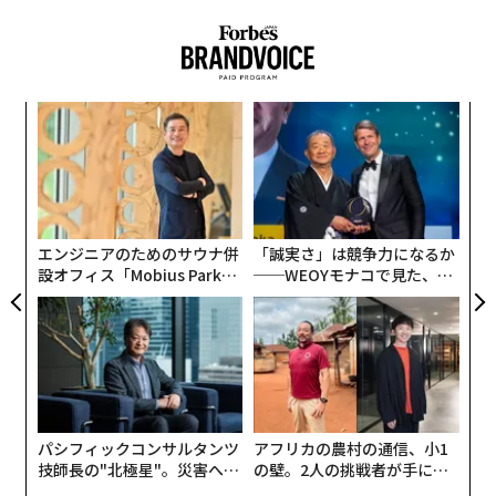
「バスケットボール運営部門と話し合い、彼らが状況を
YouTubeで育った子どもたちが、いまやNBAにいる。そ
把握し理解しているか確認した」と、ホーネッツのチー
して彼らが見ていたチャンネルは、放送ネットワーク向
フ・コミュニケーションズ・オフィサー、マイケル・ク
けの番組を制作し、老舗スポーツ組織のプラットフォー
リスタルディは語る。「彼らは非常に協力的だった。私
目
ム戦略を形づくり、従来の放送局が学べなかったファン
たちと同じように感じているからだ」
の
との関係構築を進めている。
ン
伝
る
NBA、NFL、MLBにおける「クリエイターへの
モ
シャーロットで起きている変化を、人々に見ても
アクセス」と「クリエイターのインフラ」
らいたい。
エンジニアのためのサウナ併
「誠実さ」は競争力になるか
クリエイター・エコノミーには大きな変化が起きてい
設オフィス「Mobius Park」
──WEOYモナコで見た、く
マイク・クリスタルディ、シャーロット・ホーネ
がオープン──タマディック
ら寿司の経営哲学
る。NBAは今年、オールスター・ウィークエンドに200
ッツ チーフ・コミュニケーションズ・オフィサ
が健康経営を徹底する理由
人のクリエイターを招いた。NFL、WNBA、MLBでも最
ー
大級のイベントでデジタル・パーソナリティに取材パス
を発行する例が増えている。これはアクセスだ。戦術に
シャーロットがこうした語り口に不慣れだった理由の一
すぎない。Enjoy Basketballがやっていることは、構造
部は、構造にあった。「以前のテレビ契約のせいで、Yo
的に異なる。
uTubeでできることの権利が限られていた」とクリスタ
パシフィックコンサルタンツ
アフリカの農村の通信、小1
技師長の"北極星"。災害への
の壁。2人の挑戦者が手にし
ルディは言う。「古い放送のやり方の一部だった」
Enjoy Basketballのクリエイター主導スポーツ
無力感を乗り越え見つけた、
た「次なる武器」