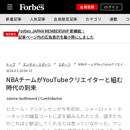
会員登録
ログイン
新着記事
人気記事
会員限定記事
カテゴリ
連載
コ
Forbes JAPAN MEMBERSHIP 新機能｜
NEWS
記事ページ内の広告表示を最小限にしました
トップ
エンタメ・スポーツ
スポーツ
NBAチームがYouTubeクリエイタ
2026.03.18 08:33
NBAチームがYouTubeクリエイターと組む
時代の到来
Jamie Gutfreund | Contributor
ピエール・アンドレセンが今年初め、シャーロット・ホ
ーネッツの練習コートに足を踏み入れたとき、選手たち
がこれほど歓迎してくれるとは思っていなかった。アン