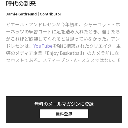
時代の到来
むのを支援した。Enjoyの番組は、同ネットワークの中
でも特に強い実績を出したYouTube動画をいくつも生み
Jamie Gutfreund | Contributor
出している。Enjoyは視聴者を提供しただけではない。N
ピエール・アンドレセンが今年初め、シャーロット・ホ
BCが社内に持っていなかった運用知を持ち込んだ。
ーネッツの練習コートに足を踏み入れたとき、選手たち
シャーロット・ホーネッツがクリエイター・メ
がこれほど歓迎してくれるとは思っていなかった。アン
ディアでファンに届く方法
ドレセンは、
YouTube
を軸に構築されたクリエイター主
導のメディア企業「Enjoy Basketball」のカメラ前に立
シャーロット・ホーネッツも同様のストーリーを語る。
つホストである。スティーブン・A・スミスではない。E
チームは今季、ローテーションにルーキー4人を組み込
SPNに出ているわけでもない。ホーネッツのルーキー4
み、ファンファーストの組織を掲げる新体制でシーズン
人を舞台裏で撮影するために来ていた。
を迎えた。ホーネッツにとってそれは、ファンが選手や
コーチに会える年間を通じたシーズンチケット保有者向
1人を除く全選手が近づいてきて、あいさつをした。
けイベントから、シャーロットの外へ向けてチームの物
語をどう伝えるかの再考にまで及ぶ。ルーキーを全国の
「信じられなかった」と、Enjoyのコンテンツ担当バイ
無料のメールマガジンに登録
バスケットボール視聴者に紹介する段になり、Enjoyと
スプレジデント、デビン・ディスマングは語る。「これ
組む判断は広報チームだけから出たものではなかった。
無料登録
ほど多くの選手が私たちを見ていて、何年も前から見続
バスケットボール運営部門も了承した。
けてきたとは思っていなかった」