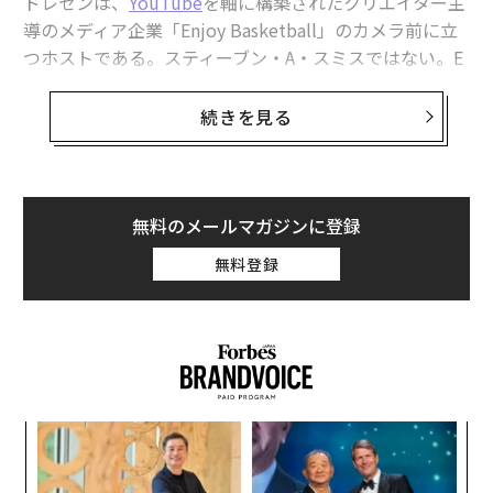
ドレセンは、
YouTube
を軸に構築されたクリエイター主
導のメディア企業「Enjoy Basketball」のカメラ前に立
つホストである。スティーブン・A・スミスではない。E
SPNに出ているわけでもない。ホーネッツのルーキー4
人を舞台裏で撮影するために来ていた。
続きを見る
1人を除く全選手が近づいてきて、あいさつをした。
「信じられなかった」と、Enjoyのコンテンツ担当バイ
無料のメールマガジンに登録
スプレジデント、デビン・ディスマングは語る。「これ
無料登録
ほど多くの選手が私たちを見ていて、何年も前から見続
けてきたとは思っていなかった」
YouTubeで育った子どもたちが、いまやNBAにいる。そ
して彼らが見ていたチャンネルは、放送ネットワーク向
けの番組を制作し、老舗スポーツ組織のプラットフォー
目
ム戦略を形づくり、従来の放送局が学べなかったファン
の
との関係構築を進めている。
ン
伝