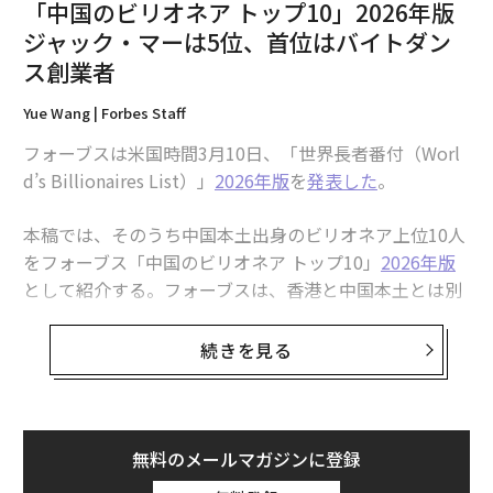
「中国のビリオネア トップ10」2026年版
にしたことすらないものだ。それが「横方向のスケール
ジャック・マーは5位、首位はバイトダン
（scaling across）」である。
ス創業者
ハイパースケーラーは、もはや単独のデータセンターを
Yue Wang | Forbes Staff
建設していない。地域内の複数の建物にまたがる数十万
GPU規模のクラスターを、単一のAI工場として扱う
フォーブスは米国時間3月10日、「世界長者番付（Worl
ギガワット級のAIキャンパス
を構築しているのだ。これ
d’s Billionaires List）」
2026年版
を
発表した
。
には施設間での大規模な光ファイバー敷設が必要で、し
ばしば
最大100km離れた
距離を、異なる電力系統に接続
本稿では、そのうち中国本土出身のビリオネア上位10人
するために800 ZR+光学（オプティクス）を用いて結
をフォーブス「中国のビリオネア トップ10」
2026年版
ぶ。
として紹介する。フォーブスは、香港と中国本土とは別
枠でビリオネアについて集計しており、2026年における
こうしたキャンパス内部のファイバー密度は、業界がこ
中国本土のビリオネア数は539人となった。
続きを見る
れまで目にしたことのない水準だ。従来のように1000未
満のファイバー敷設ではなく、いまや事業者は
中国では人工知能（AI）分野の急速な進展に加え、各業
1回の敷設で数千本のファイバーを必要とし、複数の管
界で続いてきた価格競争を抑制する政府の政策が追い風
路を用いた敷設が積み上がって数十万本規模に達する
となり、ビリオネアの資産は過去最高に近い水準まで膨
無料のメールマガジンに登録
。最新のGPUクラスターは
らんでいる。