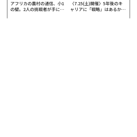
アフリカの農村の通信、小1
〈7.25(土)開催〉5年後のキ
の壁。2人の挑戦者が手にし
ャリアに「戦略」はあるか。
次の移行はコ・パッケージド・オプティクス（Co-Packa
た「次なる武器」
トップエグゼクティブのキャ
ged Optics）
リアに触れる1日│CAREER S
UMMIT 2026
現在のアーキテクチャでは、サーバーのフェースプレー
トで光を電気に変換し、その後データを銅線でチップへ
送っている。コ・パッケージド・オプティクス（CPO）
はデータを光のまま、
GPUやスイッチチップそのもの
ま
翻訳＝上田裕資
で届け、最後の銅リンクに伴う非効率を排除する。
2026年9月号発売中
業界推計では、CPOにより
光部品コストを40%削減
でき
る可能性がある。チップメーカーの一部は、
現行技術と比較して50%以上の電力削減
を見込む。エヌ
最新号の購入はこちらから
ビディアは2025年3月のGTCでシリコンフォトニクス
（シリコン光学）ベースのCPO技術を披露し、ブロード
コムは
400G/Lane級のCPOソリューション
を発表した。
メンバーシップに登録する
コーニングのブライアン・ローニー氏は、2026年に複数
ラックにまたがる複数GPUを単一の計算「脳」へと結
ぶ、ファイバー給電のスケールアップ・ファブリックの