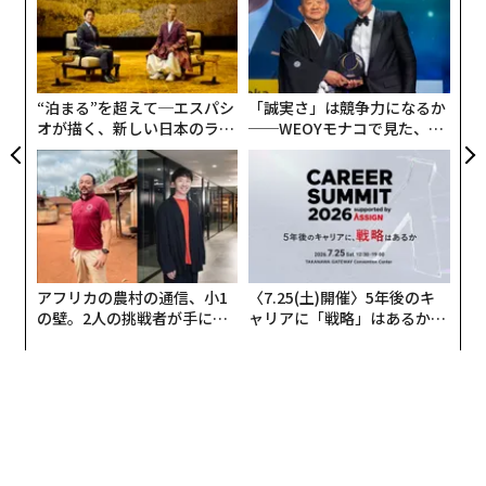
実
となりつつある。
「
全
3
銅の壁
C
る
“泊まる”を超えて─エスパシ
「誠実さ」は競争力になるか
データセンター内部では、GPU間の接続はいまだに主と
オが描く、新しい日本のラグ
──WEOYモナコで見た、く
して銅線で賄われている。AIクラスターが数千GPU規模
ジュアリー（中編）
ら寿司の経営哲学
から数十万GPU規模へと拡大するにつれ、銅は物理的限
界に突き当たりつつある。Dell'Oro Groupのバイスプレ
ジデント、サメ・ブジェルベン氏は
Fierce Networkに対し
、AIクラスターは1クラスター当
たり数千GPUから数十万GPUへ拡大し、将来的には1ク
ラスター当たり100万GPUに達する可能性があると語っ
アフリカの農村の通信、小1
〈7.25(土)開催〉5年後のキ
の壁。2人の挑戦者が手にし
ャリアに「戦略」はあるか。
た。規模が拡大するほど、インターコネクト要件は
た「次なる武器」
トップエグゼクティブのキャ
「指数関数的に増大する」
という。
リアに触れる1日│CAREER S
UMMIT 2026
銅は短距離でも信号品質が落ち、エネルギーを無駄に
し、高価な信号ブースターを必要とし、さらに
余分な熱を発生させる
。コーニングのグローバル研究担