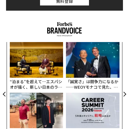
無料登録
東西（east-west）帯域として毎秒200テラビット
を指定
しており、これはファブリックリンク1本当たり3000本
超のファイバーを設置することを意味する。STLのCE
O、ラフル・プリ氏は
Fierce Networkに対し
、AI特化型
データセンターは従来のCPUベースのラックに比べ、お
よそ36倍のファイバーを必要とすると語った。
内
グ
米国だけでも、2029年までに
実
さらに2億1300万ファイバーマイルを追加
する必要があ
「
全
3
り、現在の1億6000万マイルを2倍以上にすることにな
C
る。マイクロソフトはクラウドのバックボーンを補強す
る
るため、
“泊まる”を超えて─エスパシ
「誠実さ」は競争力になるか
オが描く、新しい日本のラグ
──WEOYモナコで見た、く
80億ドル超のダークファイバー（未使用光ファイバー）
ジュアリー（中編）
ら寿司の経営哲学
契約
を確保した。少なくとも大手ファイバーメーカー1社
は、すでに
2026年までのファイバー在庫をすべて売り切った
とい
う。