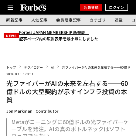
会員登録
ログイン
新着記事
人気記事
会員限定記事
カテゴリ
連載
コ
Forbes JAPAN MEMBERSHIP 新機能｜
NEWS
記事ページ内の広告表示を最小限にしました
トップ
テクノロジー
AI
光ファイバーがAIの未来を左右する──60億ド
2026.03.17 20:11
光ファイバーがAIの未来を左右する──60
億ドルの大型契約が示すインフラ投資の本
質
Jon Markman | Contributor
Metaがコーニングに60億ドルの光ファイバーケ
ーブルを発注。AIの真のボトルネックはソフト
ウェアではない