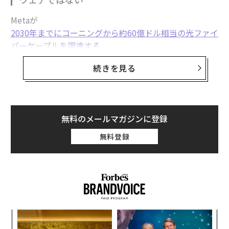
Metaが
2030年までにコーニングから約60億ドル相当の光ファイ
バーケーブルを調達する
と発表すると、コーニング株は1日で16%急騰した。デ
続きを見る
ータセンター顧客1社、供給契約1件。それでも、多くの
AIソフトウェア企業がプロダクトローンチで生み出す動
きより大きい。ここから、真の制約がどこにあるのかが
見えてくる。
無料のメールマガジンに登録
2026年のAIをめぐる見出しは、エージェント、モデル、
無料登録
雇用の置き換えなど、ソフトウェアに焦点が当たりがち
だ。だがAIはハードウェアの上で動き、ハードウェアは
ネットワークの上で動く。AIインフラのボトルネック
は、2年の間に3回も移り変わった。最初はGPU、次に電
力、そしていまは接続性（コネクティビティ）だ。何十
万ものGPUを「機能するAI工場」へと束ねる物理レイヤ
内
ーを構築する企業が、今サイクルを決定づける投資対象
グ