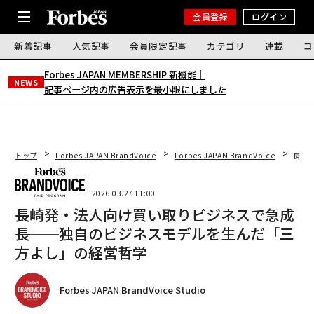
会員登録
ログイン
新着記事
人気記事
会員限定記事
カテゴリ
連載
コ
Forbes JAPAN MEMBERSHIP 新機能｜
NEWS
記事ページ内の広告表示を最小限にしました
トップ
Forbes JAPAN BrandVoice
Forbes JAPAN BrandVoice
長崎
2026.03.27 11:00
長崎発・法人向け買い取りビジネスで急成
長──独自のビジネスモデルを生んだ「三
方よし」の経営哲学
Forbes JAPAN BrandVoice Studio