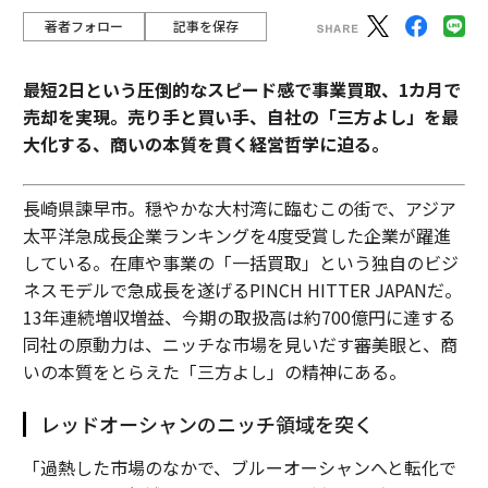
著者フォロー
記事を保存
最短2日という圧倒的なスピード感で事業買取、1カ月で
売却を実現。売り手と買い手、自社の「三方よし」を最
大化する、商いの本質を貫く経営哲学に迫る。
長崎県諫早市。穏やかな大村湾に臨むこの街で、アジア
太平洋急成長企業ランキングを4度受賞した企業が躍進
している。在庫や事業の「一括買取」という独自のビジ
ネスモデルで急成長を遂げるPINCH HITTER JAPANだ。
13年連続増収増益、今期の取扱高は約700億円に達する
同社の原動力は、ニッチな市場を見いだす審美眼と、商
いの本質をとらえた「三方よし」の精神にある。
レッドオーシャンのニッチ領域を突く
「過熱した市場のなかで、ブルーオーシャンへと転化で