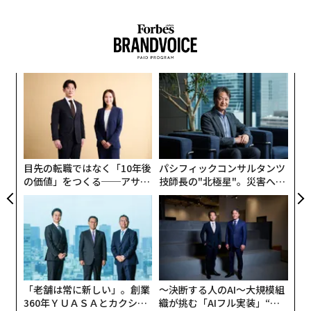
果を
な
EN
術
明
た
〜
ア
金
個
ェ
目先の転職ではなく「10年後
パシフィックコンサルタンツ
の価値」をつくる──アサイ
技師長の"北極星"。災害への
ンの長期伴走型支援とは
無力感を乗り越え見つけた、
防災一筋20年の答え
「老舗は常に新しい」。創業
〜決断する人のAI〜大規模組
360年ＹＵＡＳＡとカクシン
織が挑む「AIフル実装」“使