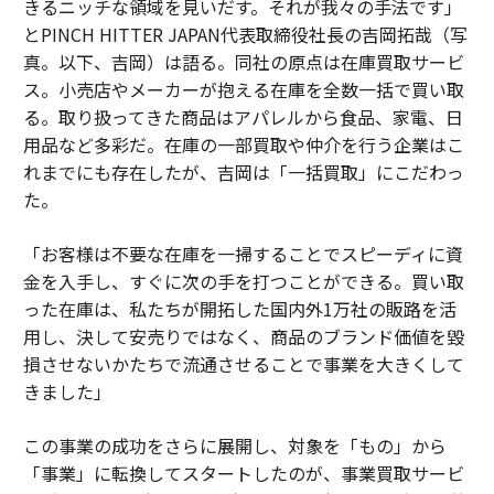
きるニッチな領域を見いだす。それが我々の手法です」
とPINCH HITTER JAPAN代表取締役社長の吉岡拓哉（写
真。以下、吉岡）は語る。同社の原点は在庫買取サービ
ス。小売店やメーカーが抱える在庫を全数一括で買い取
る。取り扱ってきた商品はアパレルから食品、家電、日
用品など多彩だ。在庫の一部買取や仲介を行う企業はこ
れまでにも存在したが、吉岡は「一括買取」にこだわっ
た。
「お客様は不要な在庫を一掃することでスピーディに資
金を入手し、すぐに次の手を打つことができる。買い取
った在庫は、私たちが開拓した国内外1万社の販路を活
用し、決して安売りではなく、商品のブランド価値を毀
損させないかたちで流通させることで事業を大きくして
きました」
この事業の成功をさらに展開し、対象を「もの」から
「事業」に転換してスタートしたのが、事業買取サービ