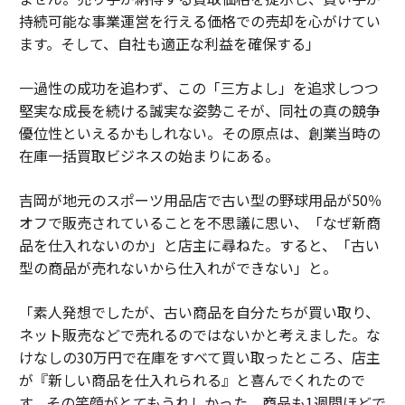
持続可能な事業運営を行える価格での売却を心がけてい
ます。そして、自社も適正な利益を確保する」
一過性の成功を追わず、この「三方よし」を追求しつつ
堅実な成長を続ける誠実な姿勢こそが、同社の真の競争
優位性といえるかもしれない。その原点は、創業当時の
在庫一括買取ビジネスの始まりにある。
吉岡が地元のスポーツ用品店で古い型の野球用品が50％
オフで販売されていることを不思議に思い、「なぜ新商
品を仕入れないのか」と店主に尋ねた。すると、「古い
型の商品が売れないから仕入れができない」と。
「素人発想でしたが、古い商品を自分たちが買い取り、
ネット販売などで売れるのではないかと考えました。な
けなしの30万円で在庫をすべて買い取ったところ、店主
が『新しい商品を仕入れられる』と喜んでくれたので
す。その笑顔がとてもうれしかった。商品も1週間ほどで