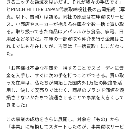
きるニッチな領域を見いだす。それが我々の手法です」
とPINCH HITTER JAPAN代表取締役社長の吉岡拓哉（写
真。以下、吉岡）は語る。同社の原点は在庫買取サービ
ス。小売店やメーカーが抱える在庫を全数一括で買い取
る。取り扱ってきた商品はアパレルから食品、家電、日
用品など多彩だ。在庫の一部買取や仲介を行う企業はこ
れまでにも存在したが、吉岡は「一括買取」にこだわっ
た。
「お客様は不要な在庫を一掃することでスピーディに資
金を入手し、すぐに次の手を打つことができる。買い取
った在庫は、私たちが開拓した国内外1万社の販路を活
用し、決して安売りではなく、商品のブランド価値を毀
損させないかたちで流通させることで事業を大きくして
きました」
この事業の成功をさらに展開し、対象を「もの」から
「事業」に転換してスタートしたのが、事業買取サービ