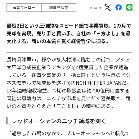
著者フォロー
記事を保存
最短2日という圧倒的なスピード感で事業買取、1カ月で
売却を実現。売り手と買い手、自社の「三方よし」を最
大化する、商いの本質を貫く経営哲学に迫る。
長崎県諫早市。穏やかな大村湾に臨むこの街で、アジア
太平洋急成長企業ランキングを4度受賞した企業が躍進
している。在庫や事業の「一括買取」という独自のビジ
ネスモデルで急成長を遂げるPINCH HITTER JAPANだ。
13年連続増収増益、今期の取扱高は約700億円に達する
同社の原動力は、ニッチな市場を見いだす審美眼と、商
いの本質をとらえた「三方よし」の精神にある。
レッドオーシャンのニッチ領域を突く
「過熱した市場のなかで、ブルーオーシャンへと転化で