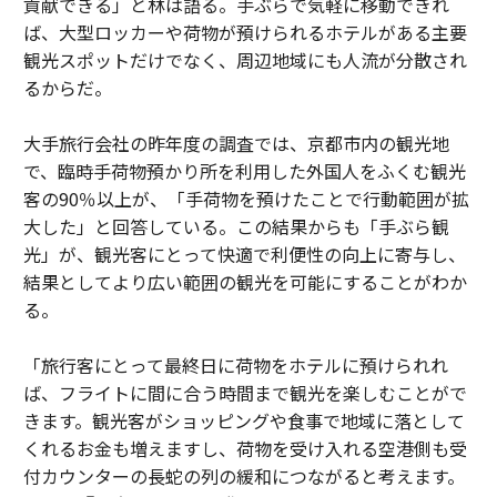
貢献できる」と林は語る。手ぶらで気軽に移動できれ
ば、大型ロッカーや荷物が預けられるホテルがある主要
観光スポットだけでなく、周辺地域にも人流が分散され
るからだ。
大手旅行会社の昨年度の調査では、京都市内の観光地
で、臨時手荷物預かり所を利用した外国人をふくむ観光
客の90％以上が、「手荷物を預けたことで行動範囲が拡
大した」と回答している。この結果からも「手ぶら観
光」が、観光客にとって快適で利便性の向上に寄与し、
結果としてより広い範囲の観光を可能にすることがわか
る。
「旅行客にとって最終日に荷物をホテルに預けられれ
ば、フライトに間に合う時間まで観光を楽しむことがで
きます。観光客がショッピングや食事で地域に落として
くれるお金も増えますし、荷物を受け入れる空港側も受
付カウンターの長蛇の列の緩和につながると考えます。