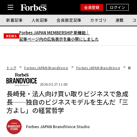
会員登録
ログイン
新着記事
人気記事
会員限定記事
カテゴリ
連載
コ
Forbes JAPAN MEMBERSHIP 新機能｜
NEWS
記事ページ内の広告表示を最小限にしました
トップ
Forbes JAPAN BrandVoice
Forbes JAPAN BrandVoice
長崎
2026.03.27 11:00
長崎発・法人向け買い取りビジネスで急成
長──独自のビジネスモデルを生んだ「三
方よし」の経営哲学
Forbes JAPAN BrandVoice Studio