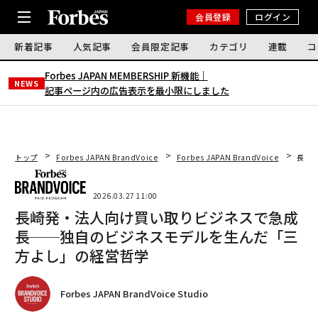
会員登録
ログイン
新着記事
人気記事
会員限定記事
カテゴリ
連載
コ
Forbes JAPAN MEMBERSHIP 新機能｜
NEWS
記事ページ内の広告表示を最小限にしました
トップ
Forbes JAPAN BrandVoice
Forbes JAPAN BrandVoice
長崎
2026.03.27 11:00
長崎発・法人向け買い取りビジネスで急成
長──独自のビジネスモデルを生んだ「三
方よし」の経営哲学
Forbes JAPAN BrandVoice Studio