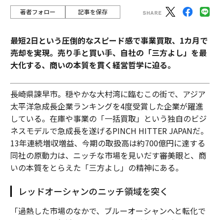
著者フォロー
記事を保存
最短2日という圧倒的なスピード感で事業買取、1カ月で
売却を実現。売り手と買い手、自社の「三方よし」を最
大化する、商いの本質を貫く経営哲学に迫る。
長崎県諫早市。穏やかな大村湾に臨むこの街で、アジア
太平洋急成長企業ランキングを4度受賞した企業が躍進
している。在庫や事業の「一括買取」という独自のビジ
ネスモデルで急成長を遂げるPINCH HITTER JAPANだ。
13年連続増収増益、今期の取扱高は約700億円に達する
同社の原動力は、ニッチな市場を見いだす審美眼と、商
いの本質をとらえた「三方よし」の精神にある。
レッドオーシャンのニッチ領域を突く
「過熱した市場のなかで、ブルーオーシャンへと転化で