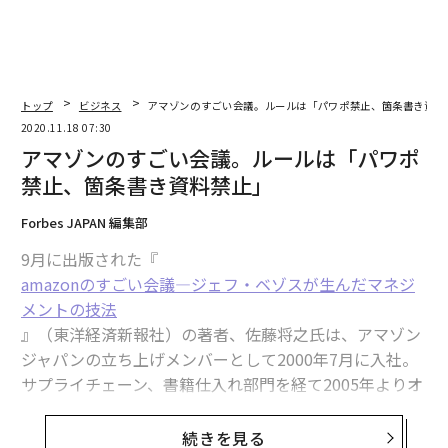
トップ
ビジネス
アマゾンのすごい会議。ルールは「パワポ禁止、箇条書き資料
2020.11.18 07:30
アマゾンのすごい会議。ルールは「パワポ
禁止、箇条書き資料禁止」
Forbes JAPAN 編集部
9月に出版された『
amazonのすごい会議―ジェフ・ベゾスが生んだマネジ
メントの技法
』（東洋経済新報社）の著者、佐藤将之氏は、アマゾン
ジャパンの立ち上げメンバーとして2000年7月に入社。
サプライチェーン、書籍仕入れ部門を経て2005年よりオ
ペレーション部門で、2016年に同社を退職するまでディ
レクターとして国内最大級の物流ネットワークの発展に
続きを見る