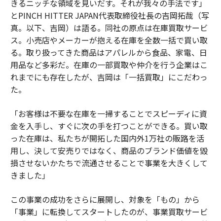
きるニッチな領域を見いだす。それが我々の手法です」
とPINCH HITTER JAPAN代表取締役社長の吉岡拓哉（写
真。以下、吉岡）は語る。同社の原点は在庫買取サービ
ス。小売店やメーカーが抱える在庫を全数一括で買い取
る。取り扱ってきた商品はアパレルから食品、家電、日
用品など多彩だ。在庫の一部買取や仲介を行う企業はこ
れまでにも存在したが、吉岡は「一括買取」にこだわっ
た。
「お客様は不要な在庫を一掃することでスピーディに資
金を入手し、すぐに次の手を打つことができる。買い取
った在庫は、私たちが開拓した国内外1万社の販路を活
用し、決して安売りではなく、商品のブランド価値を毀
損させないかたちで流通させることで事業を大きくして
きました」
この事業の成功をさらに展開し、対象を「もの」から
「事業」に転換してスタートしたのが、事業買取サービ