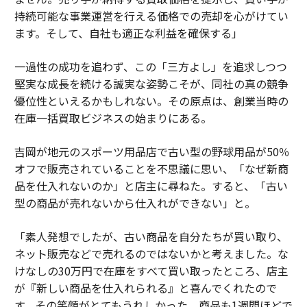
持続可能な事業運営を行える価格での売却を心がけてい
ます。そして、自社も適正な利益を確保する」
一過性の成功を追わず、この「三方よし」を追求しつつ
堅実な成長を続ける誠実な姿勢こそが、同社の真の競争
優位性といえるかもしれない。その原点は、創業当時の
在庫一括買取ビジネスの始まりにある。
吉岡が地元のスポーツ用品店で古い型の野球用品が50％
オフで販売されていることを不思議に思い、「なぜ新商
品を仕入れないのか」と店主に尋ねた。すると、「古い
型の商品が売れないから仕入れができない」と。
「素人発想でしたが、古い商品を自分たちが買い取り、
ネット販売などで売れるのではないかと考えました。な
けなしの30万円で在庫をすべて買い取ったところ、店主
が『新しい商品を仕入れられる』と喜んでくれたので
す。その笑顔がとてもうれしかった。商品も1週間ほどで