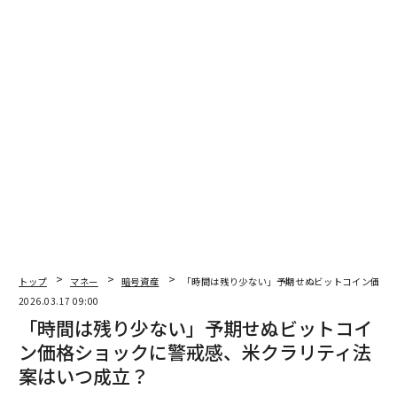
国々はこれを大きく上回った。欧州は2.3%で、先進的な
金融市場の効率性を反映している。コロンビアは中南米
で唯一、-0.34%のディスカウントで取引されていた。
ステーブルコイン決済企業Orbitalの共同創業者であるル
ーク・ウィングフィールド・ディグビー氏は、プレミア
ムが規制の厳しさと直接相関していると説明する。「ス
テーブルコインや暗号資産がグレーからブラックゾーン
にある市場では、プレミアムがはるかに高くなります。
銀行がその活動を禁止している可能性が高いため、ステ
ーブルコインの購入が非常に困難だからです」と同氏は
インタビューで語った。「規制の明確化が始まると、そ
うしたプレミアムは急速に縮小していきます」
トップ
マネー
暗号資産
「時間は残り少ない」予期せぬビットコイン価格
2026.03.17 09:00
メキシコとブラジルがその傾向を示している。両国はデ
「時間は残り少ない」予期せぬビットコイ
ジタル資産に関する規制整備を進めており、現在ではウ
ン価格ショックに警戒感、米クラリティ法
ィングフィールド・ディグビー氏が言うところの「非常
案はいつ成立？
に効率的な市場」となっている。ステーブルコイン取引