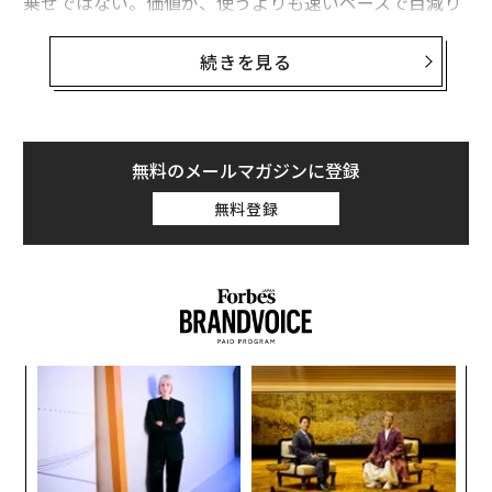
乗せではない。価値が、使うよりも速いペースで目減り
する通貨から逃れるための代償である。Orbitalの「Sta
blecoin Premium/Discount Index」（2025年第4四半
続きを見る
期）によれば、人々がデジタルドルに支払う金額と、そ
のドルが本来あるべき価格との乖離は、各国通貨が実質
的にすでに機能不全に陥っている場所を浮き彫りにして
いる。
無料のメールマガジンに登録
無料登録
ステーブルコインは静かに、発展途上国全域で並行通貨
となりつつある。ステーブルコインの取引量の99.9%以
上は米ドル建てである。実店舗の銀行支店が一度も開設
されたことがなく、現地通貨が信頼できる価値保存手段
を提供できない経済圏にまで、米ドルはその影響力を拡
大している。2025年には、小口のステーブルコイン取引
“
（1万ドル未満）が約10倍に増加し、3億1600万件から3
シ
2億件に達した。その成長の大部分は
新興市場
からもた
グ
内
らされた。BNB ChainやPolygonなどのチェーンでは1件
グ
あたり0.05ドル未満の取引手数料で済み、最寄りの銀行
実