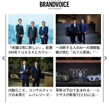
同チェーンの取引件数が総額に占めるシェアに比べて圧
している」。
倒的に多い点こそが、実際の利用者層を反映していると
述べた。「私たちの利用者は必ずしも機関投資家ばかり
目
ではありません。少額決済や個人ユーザーが大半を占め
の
ています」と同氏は語る。「一般の人々です」
ン
〈7
ャ
数字は地域レベルでも積み上がっている。Venturebloxx
ト
が2026年2月に発表したレポートによると、中南米のス
リア
「老舗は常に新しい」。創業
〜決断する人のAI〜大規模組
UM
テーブルコインフローは2021年から2024年の間に9倍に
360年ＹＵＡＳＡとカクシン
織が挑む「AIフル実装」“使
成長し、約270億ドルに達した。
CEO田尻望が語る、AIを超え
う”企業から“動く”企業へ【N
る人の価値
TTドコモビジネス×PwC】
送金市場の問題
送金市場は、従来の金融における最も顕著なコスト面の
欠陥の1つを露呈している。競争力のあるフィンテック
企業の1つであるWiseを通じてコスタリカに40ドルを送
内製化こそ、コンサルティン
革新は下山で生まれる──レ
グの本質だ レバレジーズが
クサスが新型TZとESに込め
金すると、約8ドルの手数料がかかる。最もシンプルな
実践する、次世代ファームの
た「DISCOVER」の哲学
送金に対して20%の手数料である。
全貌