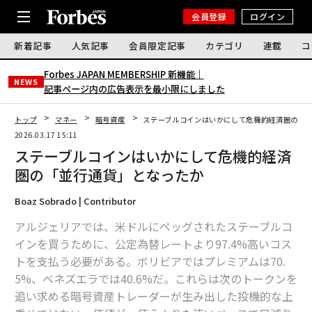
会員登録
ログイン
新着記事
人気記事
会員限定記事
カテゴリ
連載
コ
Forbes JAPAN MEMBERSHIP 新機能｜
NEWS
記事ページ内の広告表示を最小限にしました
トップ
マネー
暗号資産
ステーブルコインはいかにして危機的経済圏の「
2026.03.17 15:11
ステーブルコインはいかにして危機的経済
圏の「並行通貨」となったか
Boaz Sobrado | Contributor
アルジェリアでは、米ドルにペッグされたステーブルコ
インを買うために、公定為替レートより97.4%高いコス
トを支払う必要がある。ボリビアではプレミアムは70.
5%、ベネズエラでは40.6%だ。これらは次のトークンを
追い求める暗号資産トレーダーが生み出した投機的な上