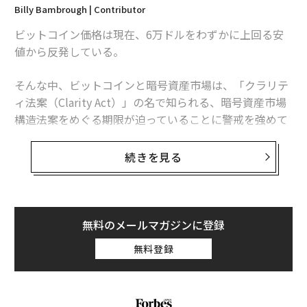
Billy Bambrough | Contributor
のプレミアムは、従来の外国為替スポットレートからわ
ずか数ベーシスポイントの差に収まっている。
ビットコイン価格は現在、6万ドルをわずかに上回る安
値から反発している。
誰が使っているのか
そんな中、ビットコインと暗号資産市場は、「クラリテ
新興市場における典型的なステーブルコイン利用者は投
ィ法案（Clarity Act）」の名で知られる、暗号資産市場
機家ではない。労働者であり、商人であり、仕送りをす
構造法案をめぐる期限が迫っていることに警戒を強めて
る家族である。
いる。
取引件数ベースで世界のステーブルコイン取引の約40%
続きを見る
4月末までに委員会を通過しなければ、年内成立
を処理するBNB Chainでは、ステーブルコイン送金の8
の可能性は低い
2%が1000ドル未満だ。実に99%が1万ドル未満である。
平均取引コストは約0.05ドル。加盟店へのステーブルコ
暗号資産、データセンター、インフラ関連事業を手がけ
無料のメールマガジンに登録
イン決済の3分の2は取引所アカウントから発生してお
るギャラクシー・デジタルのリサーチャー、アレック
り、新興市場の暗号資産ユーザーの50%以上がBinance
ス・ソーンは「4月末までに委員会を通過しなければ、2
無料登録
またはOKX経由で参入している。
026年中の成立の可能性は極めて低くなる」とXに
投稿
し
た。「5月初旬までに上院本会議にかける必要がある。
BNB Chainの成長担当ディレクターであるニーナ氏は、
会期は残り少なく、日が経つごとに成立の可能性は減少