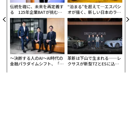
までのバス代よりも安い。
全
伝統を礎に、未来を再定義す
“泊まる”を超えて─エスパシ
る 125年企業BATが挑むス
オが描く、新しい日本のラグ
プレミアムが示す世界地図
モークレスな未来
ジュアリー（中編）
プレミアムは、GDP統計やインフレ率ではしばしば見え
てこない実態を物語っている。アルジェリアの97.4%と
いう購入プレミアムは、通貨の下落と厳格な資本規制が
組み合わさり、公式ルートでドルを入手することがほぼ
不可能な状況を反映している。
ボリビア
の70.5%という
〜決断する人のAI〜AI時代の
革新は下山で生まれる──レ
プレミアムは、経済を崩壊寸前にまで追い込んだ数年に
金融パラダイムシフト、「超
クサスが新型TZとESに込め
個別化」の核心 【MUFG×ウ
た「DISCOVER」の哲学
わたる通貨危機の結果である。2025年にボリバル建ての
ェルスナビ×PwC】
米ドル価格が約480%上昇したベネズエラでは、既存の
資本規制に加えて40.6%のプレミアムが上乗せされてい
る。
中東・北アフリカ地域の平均購入プレミアムは16.3%で
あった。中南米は7.6%で、ボリビアとベネズエラが平均
を押し上げている。アジアは平均4.2%だったが、タジキ
スタン（19.6%）やトルコ（約18%）といった例外的な