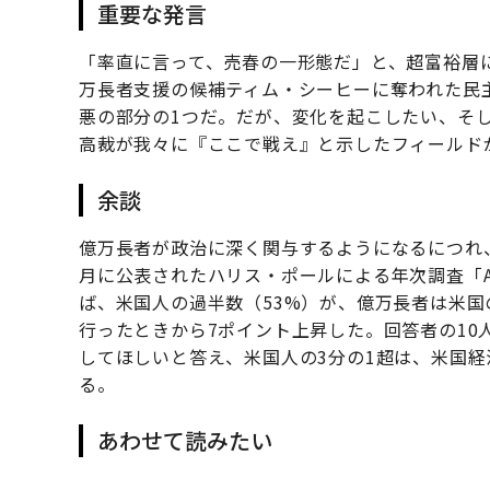
重要な発言
「率直に言って、売春の一形態だ」と、超富裕層
万長者支援の候補ティム・シーヒーに奪われた民
悪の部分の1つだ。だが、変化を起こしたい、そ
高裁が我々に『ここで戦え』と示したフィールド
余談
億万長者が政治に深く関与するようになるにつれ
月に公表されたハリス・ポールによる年次調査「Americans
ば、米国人の過半数（53%）が、億万長者は米国
行ったときから7ポイント上昇した。回答者の10
してほしいと答え、米国人の3分の1超は、米国
る。
あわせて読みたい