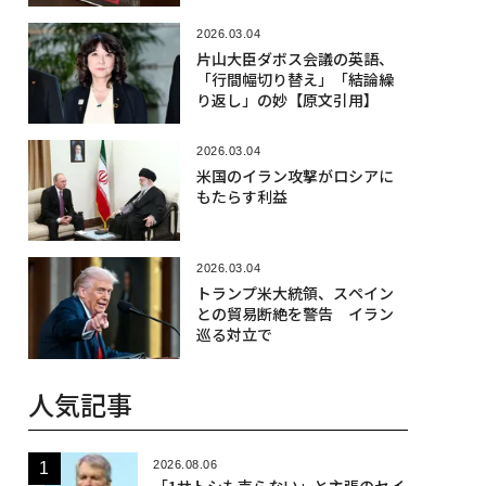
2026.03.04
片山大臣ダボス会議の英語、
「行間幅切り替え」「結論繰
り返し」の妙【原文引用】
2026.03.04
米国のイラン攻撃がロシアに
もたらす利益
2026.03.04
トランプ米大統領、スペイン
との貿易断絶を警告 イラン
巡る対立で
人気記事
2026.08.06
「1サトシも売らない」と主張のセイ