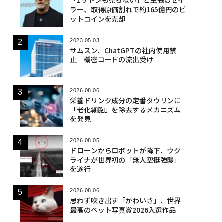
ラー、取得原価割れで約165億円のビ
ットコインを売却
2023.05.03
サムスン、ChatGPTの社内使用禁
止 機密コードの流出受け
2026.08.06
栄養ドリンク成分の定番タウリンに
「老化細胞」を除去するメカニズム
を発見
2026.08.05
ドローンからロボットが降下、ウク
ライナが世界初の「無人空挺強襲」
を遂行
2026.08.06
思わず吹き出す「かわいさ」、世界
最高のペット写真賞2026入選作品