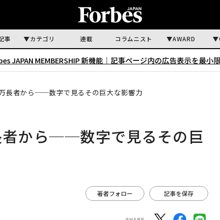
記事
カテゴリ
連載
コラムニスト
AWARD
rbes JAPAN MEMBERSHIP 新機能｜
記事ページ内の広告表示を最小
億万長者から──数字で見るその巨大な影響力
長者から──数字で見るその巨
著者フォロー
記事を保存