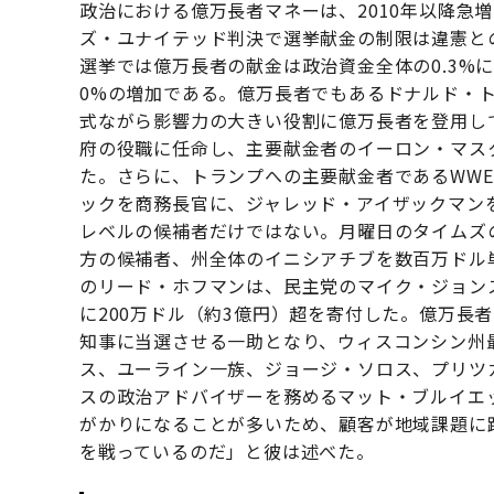
政治における億万長者マネーは、2010年以降急
ズ・ユナイテッド判決で選挙献金の制限は違憲との
選挙では億万長者の献金は政治資金全体の0.3%に
0%の増加である。億万長者でもあるドナルド・
式ながら影響力の大きい役割に億万長者を登用し
府の役職に任命し、主要献金者のイーロン・マス
た。さらに、トランプへの主要献金者であるWW
ックを商務長官に、ジャレッド・アイザックマンを
レベルの候補者だけではない。月曜日のタイムズ
方の候補者、州全体のイニシアチブを数百万ドル単位
のリード・ホフマンは、民主党のマイク・ジョン
に200万ドル（約3億円）超を寄付した。億万長
知事に当選させる一助となり、ウィスコンシン州
ス、ユーライン一族、ジョージ・ソロス、プリツ
スの政治アドバイザーを務めるマット・ブルイエ
がかりになることが多いため、顧客が地域課題に
を戦っているのだ」と彼は述べた。