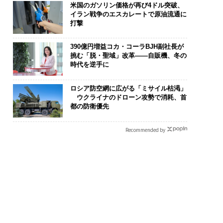
米国のガソリン価格が再び4ドル突破、
イラン戦争のエスカレートで原油流通に
打撃
390億円増益コカ・コーラBJH副社長が
挑む「脱・聖域」改革――自販機、冬の
時代を逆手に
ロシア防空網に広がる「ミサイル枯渇」
ウクライナのドローン攻勢で消耗、首
都の防衛優先
Recommended by