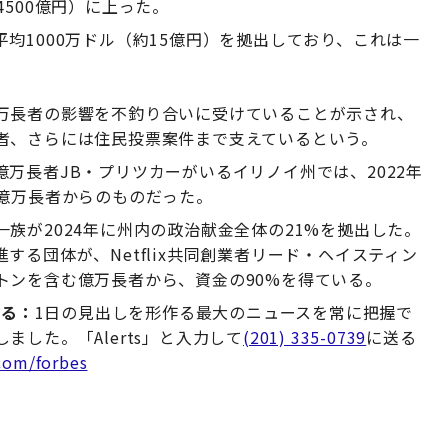
500億円）に上った。
均1000万ドル（約15億円）を拠出しており、これは一
万長者の影響を不釣り合いに受けていることが示され、
者、さらには住民投票案件まで支えているという。
万長者JB・プリツカーがいるイリノイ州では、2022年
が億万長者からのものだった。
族が2024年に州内の政治献金全体の21%を拠出した。
る団体が、Netflix共同創業者リード・ヘイスティン
トンを含む億万長者から、資金の90%を得ている。
取る：
1日の見出しを形作る最大のニュースを常に把握で
した。「Alerts」と入力して
(201) 335-0739
に送る
com/forbes