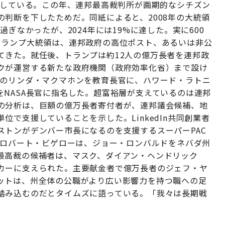
増している。この年、連邦最高裁判所が画期的なシチズン
判断を下したためだ。同紙によると、2008年の大統領
過ぎなかったが、2024年には19%に達した。実に600
トランプ大統領は、連邦政府の高位ポスト、あるいは非公
てきた。就任後、トランプは約12人の億万長者を連邦政
クが運営する新たな政府機関（政府効率化省）まで設け
Eのリンダ・マクマホンを教育長官に、ハワード・ラトニ
NASA長官に指名した。超富裕層が支えているのは連邦
の分析は、巨額の億万長者寄付者が、連邦議会候補、地
で支援していることを示した。LinkedIn共同創業者
ストンがデンバー市長になるのを支援するスーパーPAC
者ロバート・ビゲローは、ジョー・ロンバルドをネバダ州
最高裁の候補者は、マスク、ダイアン・ヘンドリック
カーに支えられた。主要献金者で億万長者のジェフ・ヤ
ットは、州全体の公職がより広い影響力を持つ職への足
踏み込むのだとタイムズに語っている。「我々は長期戦