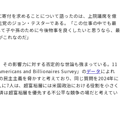
に寄付を求めることについて語ったのは、上院議席を億
主党のジョン・テスターである。「この仕事の中でも最
して子や孫のために今後物事を良くしたいと思うなら、最
がこれなのだ」
、その影響力に対する否定的な世論も強まっている。11
 and Billionaires Survey」の
データ
によれ
の民主主義を脅かすと考えており、同じ質問を2024年に
人に7人は、超富裕層には米国政治における役割を小さく
経済は超富裕層を優先する不公平な競争の場だと考えてい