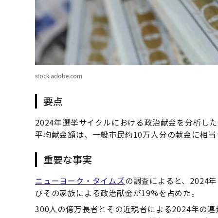
stock.adobe.com
要点
2024年選挙サイクルにおける政治献金を分析し
平均献金額は、一般市民約10万人分の献金に相
重要な事実
ニューヨーク・タイムズ
の調査によると、202
びその家族による政治献金が19%を占めた。
300人の億万長者とその近親者による2024年の