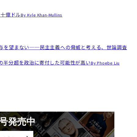
数十億ドル
By Kyle Khan-Mullins
与を望まない──民主主義への脅威と考える、世論調査
の半分超を政治に寄付した可能性が高い
By Phoebe Liu
月号発売中