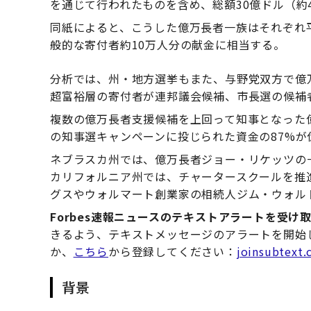
を通じて行われたものを含め、総額30億ドル（約4
同紙によると、こうした億万長者一族はそれぞれ平
般的な寄付者約10万人分の献金に相当する。
分析では、州・地方選挙もまた、与野党双方で億
超富裕層の寄付者が連邦議会候補、市長選の候補
複数の億万長者支援候補を上回って知事となった億
の知事選キャンペーンに投じられた資金の87%
ネブラスカ州では、億万長者ジョー・リケッツの一
カリフォルニア州では、チャータースクールを推進す
グスやウォルマート創業家の相続人ジム・ウォル
Forbes速報ニュースのテキストアラートを受け
きるよう、テキストメッセージのアラートを開始しま
か、
こちら
から登録してください：
joinsubtext.
背景