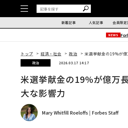
新着記事
人気記事
会員限定
Fo
NEWS
トップ
経済・社会
政治
米選挙献金の19%が
政治
2026.03.17 14:17
米選挙献金の19%が億万
大な影響力
Mary Whitfill Roeloffs | Forbes Staff