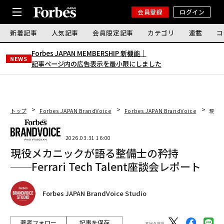
会員登録
ログイン
新着記事
人気記事
会員限定記事
カテゴリ
連載
コ
Forbes JAPAN MEMBERSHIP 新機能｜
NEWS
記事ページ内の広告表示を最小限にしました
トップ
Forbes JAPAN BrandVoice
Forbes JAPAN BrandVoice
現役メ
2026.03.31 16:00
現役メカニックが語る整備士の矜持
──Ferrari Tech Talent座談会レポート
Forbes JAPAN BrandVoice Studio
著者フォロー
記事を保存