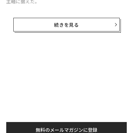
主軸に据えた。
新ベッティングサービスのリリースや競輪場の所有・運
営、オーストラリアでの連結子会社の現地法人によるサ
続きを見る
ービス立ち上げなど、次々と事業を展開。4年で
スポーツ事業売上
の約74％、約246億円を稼ぐまでに成
長させた。
MIXI代表取締役社⻑の木村弘毅氏へのインタビュー後編
では、ベッティング事業の狙い・ビジョンや豪州展開の
勝算、日本のスポーツベッティング解禁議論への考え、
今後の取り組みなどについて迫った。
SEE
ALSO
【前編】
MIXI、悲願の「夢のアリーナ」三井
不動産と開業 木村社長がスポーツ
事業のねらい語る
無料のメールマガジンに登録