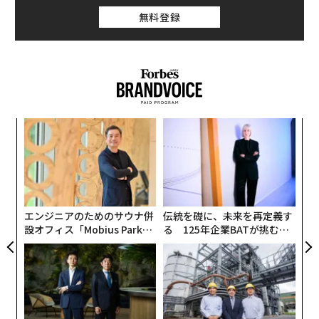
無料登録
果を
革
EN
ク
明
た「
“
【MIXI 2025年3月期第1四半期決算説明会資料】
オ
目指すはスポーツの民主化。「ソーシャルベッ
ジ
ティング」で富の再分配を実現
エンジニアのためのサウナ併
伝統を礎に、未来を再定義す
設オフィス「Mobius Park」
る 125年企業BATが挑むス
──プロスポーツクラブの経営に乗り出した2019年に、
がオープン──タマディック
モークレスな未来
競輪・オートレース車券販売サイト『チャリロト』運営
が健康経営を徹底する理由
のチャリ・ロト、競馬総合情報メディア『netkeiba』
運営のネットドリーマーズを子会社化し、公営競技事業
にも進出されました。