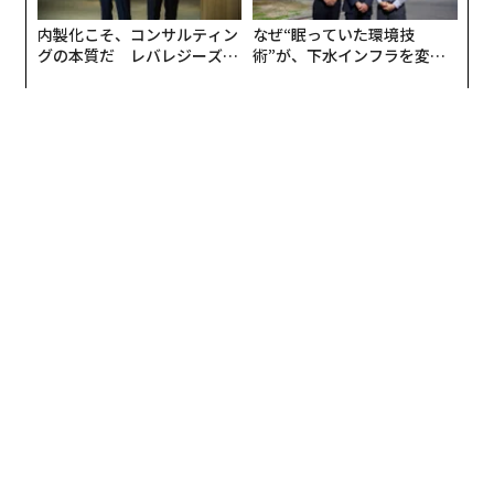
スマホゲームのノウハウを活かしてエンタメ性を高めた
内製化こそ、コンサルティン
なぜ“眠っていた環境技
グの本質だ レバレジーズが
術”が、下水インフラを変え
共遊型スポーツベッティングサービス「TIPSTAR」のリ
実践する、次世代ファームの
たのか──産総研×月島JFE
リースや競輪場の所有・運営などに着手されました。狙
全貌
アクアソリューションの10年
いと経緯を教えてください
。
木村：
スポーツ事業を構想した当初から、スポーツベッ
ティングに強い興味関心がありました。
スポーツの民主化を目指すうえで、お金を出せる人が出
して、それを財源として、多くの人々がアクセスできる
ものにしていくといった「富の再分配」を民間主導でや
っているのがイギリスやアメリカのモデルで、それを日
本型でやりたいという想いがありました。
そして、実はすでにそれができているのが公営競技でし
た。