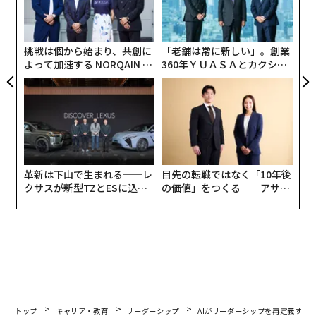
がっている。AIは仕事の進め方を変えるだけでなく、リ
グ
ーダーがどう考え、どう意思決定し、どう場に立つかを
実
変えているのだ。
全
挑戦は個から始まり、共創に
「老舗は常に新しい」。創業
よって加速する NORQAIN JA
360年ＹＵＡＳＡとカクシン
現代の仕事における新たなベースラインとして
PAN 特別座談会
CEO田尻望が語る、AIを超え
のAI
る人の価値
AIは、主要なリーダー業務の多くにおいて、急速に出発
点となった。私が話を聞いた複数の上級幹部は、管理業
務の負荷が軽減されることで、メモやメール、取締役会
向け資料、プレゼンテーションなどの作成に費やしてき
革新は下山で生まれる──レ
目先の転職ではなく「10年後
た時間を取り戻し、確かな成果を得ていると語ってい
クサスが新型TZとESに込め
の価値」をつくる──アサイ
る。私の会社でも今や、「AIが生成したのはこちら」と
た「DISCOVER」の哲学
ンの長期伴走型支援とは
いう言葉から議論が始まることは珍しくない。それは完
成品としてではなく、より深く生産的な対話を促すベー
スラインとして機能している。
このように使うことで、AIは人間の監督を置き換えるこ
となく初期段階の思考を加速させ、チームがより素早く
トップ
キャリア・教育
リーダーシップ
AIがリーダーシップを再定義する