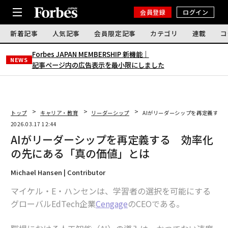
会員登録
ログイン
新着記事
人気記事
会員限定記事
カテゴリ
連載
コ
Forbes JAPAN MEMBERSHIP 新機能｜
NEWS
記事ページ内の広告表示を最小限にしました
トップ
キャリア・教育
リーダーシップ
AIがリーダーシップを再定義する
2026.03.17 12:44
AIがリーダーシップを再定義する 効率化
の先にある「真の価値」とは
Michael Hansen | Contributor
マイケル・E・ハンセンは、学習者の選択を可能にする
グローバルEdTech企業
Cengage
のCEOである。