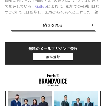
職場における人工知能（AI）の導入は、かつてない速度
で加速している。
Gallup
によれば、職場でのAI利用はわ
ずか2年でほぼ倍増し、21%から40%へと上昇した。親
しみが増すにつれ、AIは「試すもの」から「期待される
もの」へと移り、組織の運営や仕事の進め方そのものに
続きを見る
組み込まれつつある。
AIをめぐる世論の多くは、仕事の代替や産業横断での役
割再定義といった可能性に焦点を当ててきた。だが、そ
無料のメールマガジンに登録
の論点だけでは物語の一部に過ぎない。AIが日々の業務
無料登録
により深く浸透するにつれ、リーダーシップそのものも
再構築されている。すなわち、リーダーが時間をどう配
分するのか、人間の判断が最も重要となる領域はどこ
か、そしてAI主導の職場における効果的なリーダー像と
は何かに影響を与えている。
義す
「
私自身の仕事、そして業界をまたいで上級リーダーたち
むス
─
と交わしてきた対話の中で、一貫したテーマが浮かび上
ら
内