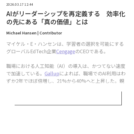
分析と意思決定へ移れるようにする。あるシニアディレ
2026.03.17 12:44
クターは、この変化を「白紙から構造化されたドラフト
AIがリーダーシップを再定義する 効率化
へ」と表現した。初期の材料を生み出すことに時間を費
の先にある「真の価値」とは
やすのではなく、リーダーは意図の磨き込み、ニュアン
Michael Hansen | Contributor
スの付与、戦略的方向性の精緻化に集中できる。効率化
ツールとして始まったものが、明確化と整合の触媒へと
マイケル・E・ハンセンは、学習者の選択を可能にする
進化したのである。
グローバルEdTech企業
Cengage
のCEOである。
Google
は、労働者がAIによって年間120時間超の時間削
職場における人工知能（AI）の導入は、かつてない速度
減を見込んでおり、その多くはブレインストーミングと
で加速している。
Gallup
によれば、職場でのAI利用はわ
リサーチの効率化によるものだと推計している。ただ
ずか2年でほぼ倍増し、21%から40%へと上昇した。親
し、そのスピードは監督の必要性を消し去るものではな
しみが増すにつれ、AIは「試すもの」から「期待される
い。AIが提供するのは勢いであり、最終回答ではない。
もの」へと移り、組織の運営や仕事の進め方そのものに
リーダーには、正確性の確認、文脈に沿ったレビュー、
組み込まれつつある。
責任ある利用を徹底するうえで不可欠な役割がある。慎
重に展開されれば、AIは人間の専門性を強力に補完し、
AIをめぐる世論の多くは、仕事の代替や産業横断での役
最終アウトプットを確実に人の手に残したまま、組織が
割再定義といった可能性に焦点を当ててきた。だが、そ
より速く前進することを可能にする。
の論点だけでは物語の一部に過ぎない。AIが日々の業務