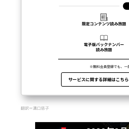
翻訳＝溝口慈子