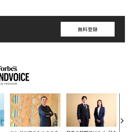
無料登録
挑戦
創に
QAI