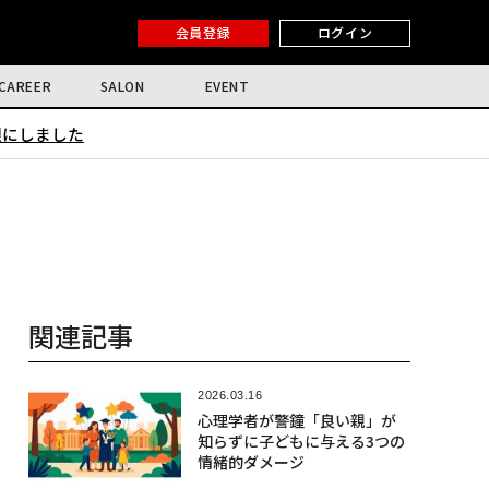
会員登録
ログイン
CAREER
SALON
EVENT
限にしました
関連記事
2026.03.16
心理学者が警鐘「良い親」が
知らずに子どもに与える3つの
情緒的ダメージ