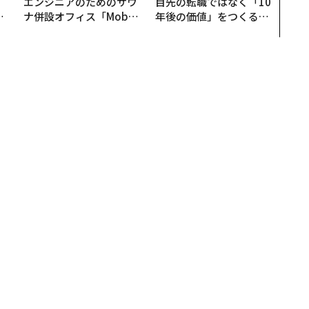
。
エンジニアのためのサウ
目先の転職ではなく「10
と
ナ併設オフィス「Mobiu
年後の価値」をつくる─
語
s Park」がオープン──
─アサインの長期伴走型
値
タマディックが健康経営
支援とは
を徹底する理由
りやすい2つの科学的理由
に陥りやすい2つの科学的理