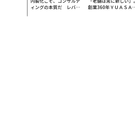
内製化こそ、コンサルテ
「老舗は常に新しい」
ィングの本質だ レバレ
創業360年ＹＵＡＳＡ
ジーズが実践する、次世
カクシンCEO田尻望が
代ファームの全貌
る、AIを超える人の価
トップ
サイエンス
知能が高い人ほど「孤独」に陥
サイエンス
2026.03.20 17:00
知能が高い人ほど「孤独」
由