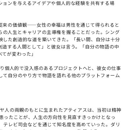
ションを与えるアイデアや個人的な経験を共有する場
従来の価値観——女性の幸福は男性を通じて得られると
らの人生とキャリアの主導権を握ることだった。シング
映した創造的な道を築いてきた。「長い間、自分は十分
創造する人間として」と彼女は言う。「自分の物語の中
べてが変わった」
、より個人的で没入感のあるプロジェクトへと、彼女の仕事
して自分のやり方で物語を語れる他のプラットフォーム
ダヤ人の両親のもとに生まれたアティアスは、当初は精神
を患ったことが、人生の方向性を見直すきっかけとなっ
紙、テレビ司会などを通じて知名度を高めていった。ダリ