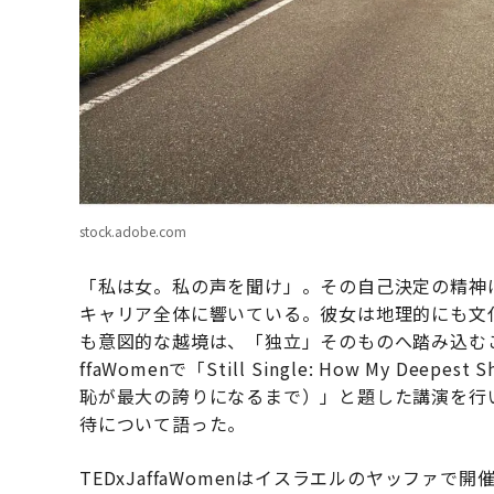
stock.adobe.com
「私は女。私の声を聞け」。その自己決定の精神
キャリア全体に響いている。彼女は地理的にも文
も意図的な越境は、「独立」そのものへ踏み込むこと
ffaWomenで「Still Single: How My Deepes
恥が最大の誇りになるまで）」と題した講演を行
待について語った。
TEDxJaffaWomenはイスラエルのヤッファ