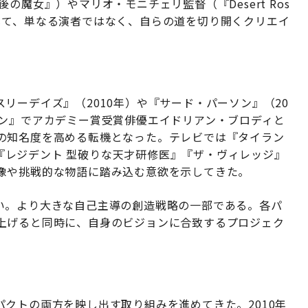
の魔女』）やマリオ・モニチェリ監督（『Desert Ros
じて、単なる演者ではなく、自らの道を切り開くクリエイ
リーデイズ』（2010年）や『サード・パーソン』（20
ソン』でアカデミー賞受賞俳優エイドリアン・ブロディと
の知名度を高める転機となった。テレビでは『タイラン
ー』『レジデント 型破りな天才研修医』『ザ・ヴィレッジ』
像や挑戦的な物語に踏み込む意欲を示してきた。
い。より大きな自己主導の創造戦略の一部である。各パ
上げると同時に、自身のビジョンに合致するプロジェク
クトの両方を映し出す取り組みを進めてきた。2010年