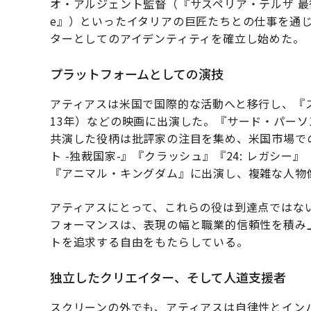
オ・アルジェント監督（『サスペリア・テルザ 最後
e』）といったイタリアの巨匠たちとの仕事を通
ターとしてのアイデンティティを確立し始めた。
プラットフォームとしての演技
アティアスは米国で国際的な活動へと移行し、『ス
13年）などの映画に出演した。『サード・パー
共演した役柄は批評家の注目を集め、米国市場で
ト -独裁国家-』『クラッシュ』『24: レガシ
『アニマル・キングダム』に出演し、複雑な人物
アティアスにとって、これらの役は到達点ではな
フォーマンスは、表現の幅と職業的信頼性を積み
トを追求する自由をもたらしている。
独立したクリエイター、そして人道支援者
スクリーンの外でも、アティアスは自律性とインパ