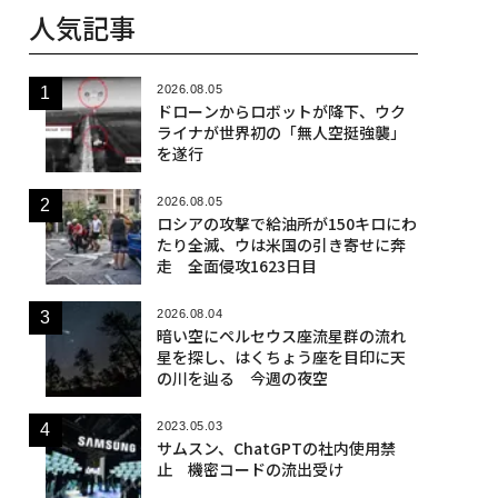
人気記事
2026.08.05
ドローンからロボットが降下、ウク
ライナが世界初の「無人空挺強襲」
を遂行
2026.08.05
ロシアの攻撃で給油所が150キロにわ
たり全滅、ウは米国の引き寄せに奔
走 全面侵攻1623日目
2026.08.04
暗い空にペルセウス座流星群の流れ
星を探し、はくちょう座を目印に天
の川を辿る 今週の夜空
2023.05.03
サムスン、ChatGPTの社内使用禁
止 機密コードの流出受け