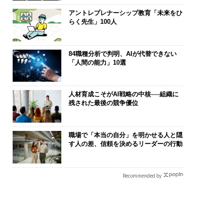
アントレプレナーシップ教育「未来をひ
らく先生」100人
84職種分析で判明、AIが代替できない
「人間の能力」10選
人材育成こそがAI戦略の中核──組織に
残された最後の競争優位
職場で「本当の自分」を明かせる人と隠
す人の差、信頼を決めるリーダーの行動
Recommended by