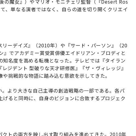
の魔女』）やマリオ・モニチェリ監督（『Desert Ros
じて、単なる演者ではなく、自らの道を切り開くクリエイ
リーデイズ』（2010年）や『サード・パーソン』（20
ソン』でアカデミー賞受賞俳優エイドリアン・ブロディと
の知名度を高める転機となった。テレビでは『タイラン
ー』『レジデント 型破りな天才研修医』『ザ・ヴィレッジ』
像や挑戦的な物語に踏み込む意欲を示してきた。
い。より大きな自己主導の創造戦略の一部である。各パ
上げると同時に、自身のビジョンに合致するプロジェク
クトの両方を映し出す取り組みを進めてきた。2010年