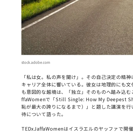
stock.adobe.com
「私は女。私の声を聞け」。その自己決定の精神
キャリア全体に響いている。彼女は地理的にも文
も意図的な越境は、「独立」そのものへ踏み込むこと
ffaWomenで「Still Single: How My Deepes
恥が最大の誇りになるまで）」と題した講演を行
待について語った。
TEDxJaffaWomenはイスラエルのヤッファ