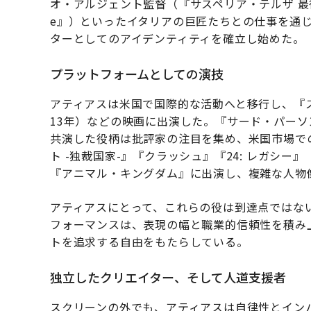
オ・アルジェント監督（『サスペリア・テルザ 最後
e』）といったイタリアの巨匠たちとの仕事を通
ターとしてのアイデンティティを確立し始めた。
プラットフォームとしての演技
アティアスは米国で国際的な活動へと移行し、『ス
13年）などの映画に出演した。『サード・パー
共演した役柄は批評家の注目を集め、米国市場で
ト -独裁国家-』『クラッシュ』『24: レガシ
『アニマル・キングダム』に出演し、複雑な人物
アティアスにとって、これらの役は到達点ではな
フォーマンスは、表現の幅と職業的信頼性を積み
トを追求する自由をもたらしている。
独立したクリエイター、そして人道支援者
スクリーンの外でも、アティアスは自律性とインパ