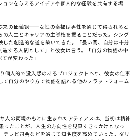
ションを与えるアイデアや個人的な経験を共有する場
従来の価値観——女性の幸福は男性を通じて得られると
らの人生とキャリアの主導権を握ることだった。シング
映した創造的な道を築いてきた。「長い間、自分は十分
創造する人間として」と彼女は言う。「自分の物語の中
べてが変わった」
、より個人的で没入感のあるプロジェクトへと、彼女の仕事
して自分のやり方で物語を語れる他のプラットフォーム
ダヤ人の両親のもとに生まれたアティアスは、当初は精神
を患ったことが、人生の方向性を見直すきっかけとなっ
紙、テレビ司会などを通じて知名度を高めていった。ダリ