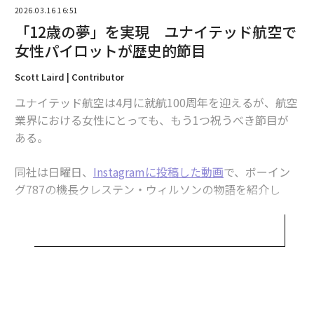
画の中で語る。「12歳のころ、女性のエアラインパイロ
2026.03.16 16:51
ットはいなかった。でもそれが私の焦点で、実現させ
「12歳の夢」を実現 ユナイテッド航空で
た」
女性パイロットが歴史的節目
航空会社は職務を性別で区分してきた歴史がある
Scott Laird | Contributor
ユナイテッド航空は4月に就航100周年を迎えるが、航空
伝統的に航空会社で職を閉ざされてきたのは、女性だけ
業界における女性にとっても、もう1つ祝うべき節目が
ではない。操縦室が何十年にもわたり
男性だけの領域
で
ある。
あり続けた一方で、多くの航空会社は客室乗務の役割を
女性に限定していた。客室乗務員として男性を採用した
同社は日曜日、
Instagramに投稿した動画
で、ボーイン
航空会社でさえ、彼らを監督職に限り、賃金や福利厚生
グ787の機長クレステン・ウィルソンの物語を紹介し
も大幅に手厚くしていたケースがある。
た。ウィルソンは今年、同社のパイロット1万8000人の
うち、シニオリティでトップのポジションを保持する初
元パンナム航空の客室乗務員ベティ・リーゲルは、著書
の女性になるという。動画では、オーストラリア・メル
Up In The Air: The Story of Life Aboard The World's M
ボルン行きの同社便を待つ乗客で満席のゲートエリア
ost Glamorous Airline
で、1960年代に同社の監督職であ
で、副操縦士ロリ・マクギブニーがウィルソンを紹介し
るパーサーの役割は男性にしか開かれておらず、女性の
ている。
「スチュワーデス」（当時の呼称）は婚約や妊娠で解雇