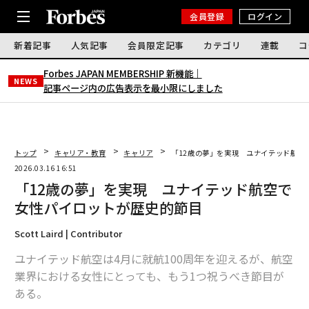
会員登録
ログイン
新着記事
人気記事
会員限定記事
カテゴリ
連載
コ
Forbes JAPAN MEMBERSHIP 新機能｜
NEWS
記事ページ内の広告表示を最小限にしました
トップ
キャリア・教育
キャリア
「12歳の夢」を実現 ユナイテッド航空
2026.03.16 16:51
「12歳の夢」を実現 ユナイテッド航空で
女性パイロットが歴史的節目
Scott Laird | Contributor
ユナイテッド航空は4月に就航100周年を迎えるが、航空
業界における女性にとっても、もう1つ祝うべき節目が
ある。