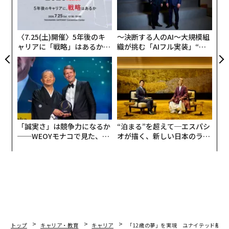
る
する。航空会社はシニオリティを、勤務地（ベース）や
シ
グ
機材のアサイン、さらには勤務スケジュールの決定にも
用いる。シニオリティが高いパイロットほど希望を最優
〈7.25(土)開催〉5年後のキ
〜決断する人のAI〜大規模組
先で選べ、最上位のパイロットは自分の嗜好に合わせて
ャリアに「戦略」はあるか。
織が挑む「AIフル実装」“使
トップエグゼクティブのキャ
う”企業から“動く”企業へ【N
スケジュールを組み立てられるなど、最大限の裁量を持
リアに触れる1日│CAREER S
TTドコモビジネス×PwC】
つ。一方で最もシニオリティの低いパイロットは、空い
UMMIT 2026
ているものが割り当てられるだけである。
ウィルソン機長は、ユナイテッド航空のDC-10でフライ
トエンジニアとしてキャリアをスタートした。その後、
「誠実さ」は競争力になるか
“泊まる”を超えて─エスパシ
ボーイング737、ボーイング747、ボーイング757、ボー
──WEOYモナコで見た、く
オが描く、新しい日本のラグ
ら寿司の経営哲学
ジュアリー（中編）
イング767で副操縦士を務め、さらにボーイング737、エ
アバスA320、ボーイング747、ボーイング777で機長を
務めたのち、現在のボーイング787を担当している。
「12歳のとき、母と一緒にデンバーにあるユナイテッド
航空の訓練センターの前を車で通りかかって、母に『い
つか私はあそこにいる』と言ったんです」と、彼女は動
トップ
キャリア・教育
キャリア
「12歳の夢」を実現 ユナイテッド航空