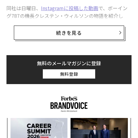
同社は日曜日、
Instagramに投稿した動画
で、ボーイン
グ787の機長クレステン・ウィルソンの物語を紹介し
た。ウィルソンは今年、同社のパイロット1万8000人の
うち、シニオリティでトップのポジションを保持する初
続きを見る
の女性になるという。動画では、オーストラリア・メル
ボルン行きの同社便を待つ乗客で満席のゲートエリア
で、副操縦士ロリ・マクギブニーがウィルソンを紹介し
ている。
無料のメールマガジンに登録
無料登録
ユナイテッド航空が最初の女性パイロットを採用したの
は1978年で、以来、女性操縦士は同社のパイロット名簿
の中で少数派であり続けてきたが、
その人数はゆっくりと増えてきた
。
シニオリティが重要である理由
「
シニオリティの「1番」を持つということは、ウィルソ
3
C
ンがユナイテッド航空で最も在籍期間が長いことを意味
“