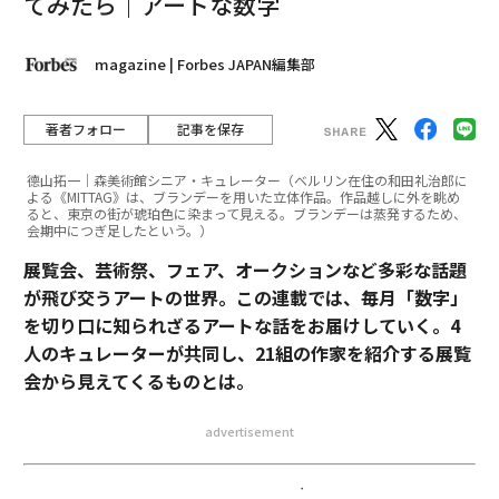
てみたら｜アートな数字
magazine | Forbes JAPAN編集部
著者フォロー
記事を保存
德山拓一｜森美術館シニア・キュレーター（ベルリン在住の和田礼治郎に
よる《MITTAG》は、ブランデーを用いた立体作品。作品越しに外を眺め
ると、東京の街が琥珀色に染まって見える。ブランデーは蒸発するため、
会期中につぎ足したという。）
展覧会、芸術祭、フェア、オークションなど多彩な話題
が飛び交うアートの世界。この連載では、毎月「数字」
を切り口に知られざるアートな話をお届けしていく。4
人のキュレーターが共同し、21組の作家を紹介する展覧
会から見えてくるものとは。
advertisement