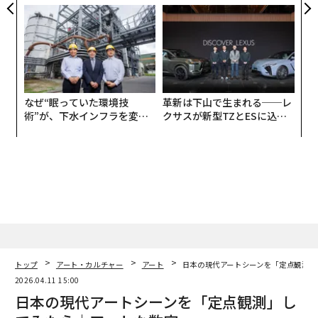
実践する、次世代ファームの
う”企業から“動く”企業へ【N
全貌
TTドコモビジネス×PwC】
なぜ“眠っていた環境技
革新は下山で生まれる──レ
術”が、下水インフラを変え
クサスが新型TZとESに込め
たのか──産総研×月島JFE
た「DISCOVER」の哲学
アクアソリューションの10年
トップ
アート・カルチャー
アート
日本の現代アートシーンを「定点観測」
2026.04.11 15:00
日本の現代アートシーンを「定点観測」し