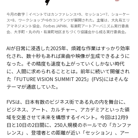
今月の数字｜イベントではカンファレンス=9、セッション=7、ショーケー
ス=8、ワークショップ=6のコンテンツが展開された。主催は、大丸有エリ
アマネジメント協会、Forbes JAPAN、有楽町アートアーバニズム実行委員
会、大手町・丸の内・有楽町地区まちづくり協議会から成る実行委員会。
AIが日常に浸透した2025年、煩雑な作業はすっかり効率
化され、数十秒もあれば楽曲や映像が生成できるように
なった。その精度も速度も上がっていくしかない時代
に、人間に求められることとは。前年に続いて開催され
た「FUTURE VISION SUMMIT 2025」(FVS)にはそんな
テーマが通底していた。
FVSは、日本有数のビジネス街である丸の内を舞台に、
ビジネス、アート、カルチャー、アカデミアといった領
域を交差させて未来を構想するイベント。今回は12月9
日と10日の2日間に、250人規模のホールでの「カンファ
レンス」、登壇者との距離が近い「セッション」、アー