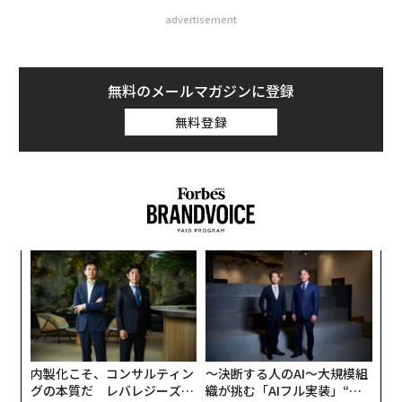
advertisement
無料のメールマガジンに登録
無料登録
キ
エ
か。
設オ
キャ
が
ア
R S
が
の
た
内製化こそ、コンサルティン
〜決断する人のAI〜大規模組
グの本質だ レバレジーズが
織が挑む「AIフル実装」“使