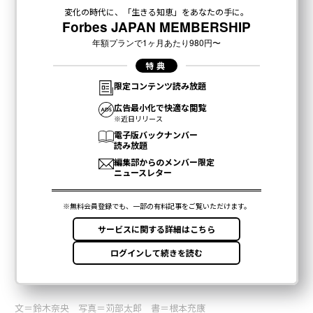
文＝鈴木奈央 写真＝苅部太郎 書＝根本充康