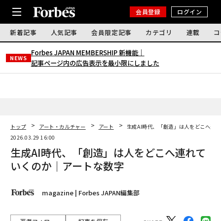
会員登録
ログイン
新着記事
人気記事
会員限定記事
カテゴリ
連載
コ
Forbes JAPAN MEMBERSHIP 新機能｜
NEWS
記事ページ内の広告表示を最小限にしました
トップ
アート・カルチャー
アート
生成AI時代、「創造」は人をどこへ連
2026.03.29 16:00
生成AI時代、「創造」は人をどこへ連れて
いくのか｜アートな数字
magazine | Forbes JAPAN編集部