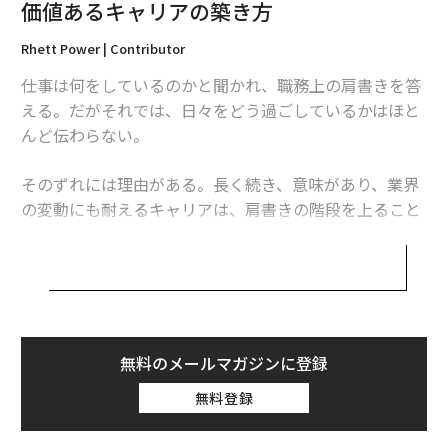
価値あるキャリアの築き方
して結びつける。影響力とは、そうして育つ。
Rhett Power | Contributor
高いリスクを伴う挑戦にキャリアを捧げてきたデータサ
仕事は何をしているのかと聞かれ、職務上の肩書きを答
イエンスのリーダー、ビンセント・イェーツはこう語
える。だがそれでは、日々をどう過ごしているかはほと
る。「最も難しい問題は、たいてい誰も引き受けたがら
んど伝わらない。
ない問題だ。だが、そこにこそレバレッジがある。肩書
きを追うのではなく、肝心なときに価値を届ける。だか
そのずれには理由がある。長く続き、意味があり、業界
ら信頼を得られるのだ」
の変動にも耐えるキャリアは、肩書きの階段を上ること
では築かれない。他の人が避けたがる問題に向き合う意
同僚が特定の仕事を避けるのには、それなりの理由があ
思があるときに築かれるのだ。曖昧なプロジェクト。何
る。難しく、不確実だからだ。リスクを伴うプロダクト
が「良い状態」かさえまだ誰にも分からない、混沌とし
の方針転換を主導すること。2度延期されたデータ移行
た状況。そうした場面こそが成長を促し、本当に重要な
に取り組むこと。不満の種になっている承認プロセスを
スキルで注目されるきっかけになる。
実際に直すこと。そうした地味な仕事こそが、
無料のメールマガジンに登録
評判が築かれる場所
である。
あらゆるものが絶えず変化している。AIが職種の区分そ
無料登録
のものを作り替え、市場は横揺れし、企業は数カ月ごと
3. はしごを捨て、学習曲線を追う
に再編を繰り返す。価値を保ち続けるプロフェッショナ