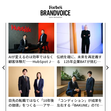
ルは、必ずしも最速で昇進する人ではない。不確実性や
直線的なキャリアの進み方は、もはや標準ではない。道
混沌に居心地の悪さを感じない人である。変化が起きた
筋は職能をまたいでジグザグに動き、ときに過去の関心
後に反応するだけではなく、物事がどの方向へ進むべき
へと回帰し、まったく別の業界へ飛ぶこともある。これ
かを決める側に回る。名刺に印字された肩書きではな
は迷走ではなく、賢い適応である。
挑
く、周囲が混乱する中で状況を整理し、意味づけできる
よっ
ことによって信頼されるのだ。
周囲で起きていることに目を向けるといい。副業が本業
PA
な
になることもある。異なるスキルを使って3つの収入源
術
では、どうすればそれを築けるのか。仕事への向き合い
を持つ人もいる。新しい学びのために横移動を選び、昇
た
方を変える必要がある。
ア
進レースから自ら降りる人もいる。
AIが変えるのは効率ではなく
伝統を礎に、未来を再定義す
顧客体験だ──HubSpot Ja
る 125年企業BATが挑むス
1. 意味ある問題を察知する「個人レーダー」を磨く
これらは実験ではない。スキルと関係性のほうが、役職
panが語る「Grow Better」
モークレスな未来
な組織のつくり方
名より長く残ると人々が理解しているから、今では当た
キャリアを決定づける機会は、整然とした職務記述書の
り前になっている。最高のキャリアの一手は「上に行
形で現れるとは限らない。組織の隙間に潜んでいる。2
く」こととは限らない。新しい能力を獲得し、異なるチ
つの部門が重なり合い、誰が何を担うのかが曖昧な領
ームと働き、自分に何ができるかを見極めるための横移
域。必要性は誰もが認めながら、先送りされ続ける技術
動かもしれない。
移行。変化の兆しは感じるのに、うまく言語化できない
目先の転職ではなく「10年後
「コンディション」が成果を
の価値」をつくる──アサイ
左右する――「BAKUNE」のTEN
文化の変容。
より良い問いがある。「次はどんな肩書きか？」ではな
ンの長期伴走型支援とは
TIALが支える「挑戦者の明