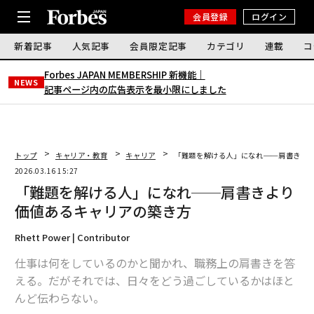
会員登録
ログイン
新着記事
人気記事
会員限定記事
カテゴリ
連載
コ
Forbes JAPAN MEMBERSHIP 新機能｜
NEWS
記事ページ内の広告表示を最小限にしました
トップ
キャリア・教育
キャリア
「難題を解ける人」になれ──肩書きよ
2026.03.16 15:27
「難題を解ける人」になれ──肩書きより
価値あるキャリアの築き方
Rhett Power | Contributor
仕事は何をしているのかと聞かれ、職務上の肩書きを答
える。だがそれでは、日々をどう過ごしているかはほと
んど伝わらない。