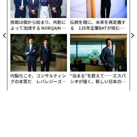
る
の
では、どうすればそれを築けるのか。仕事への向き合い
ン
方を変える必要がある。
挑戦は個から始まり、共創に
伝統を礎に、未来を再定義す
よって加速する NORQAIN JA
る 125年企業BATが挑むス
1. 意味ある問題を察知する「個人レーダー」を磨く
PAN 特別座談会
モークレスな未来
キャリアを決定づける機会は、整然とした職務記述書の
形で現れるとは限らない。組織の隙間に潜んでいる。2
つの部門が重なり合い、誰が何を担うのかが曖昧な領
域。必要性は誰もが認めながら、先送りされ続ける技術
移行。変化の兆しは感じるのに、うまく言語化できない
内製化こそ、コンサルティン
“泊まる”を超えて──エスパ
グの本質だ レバレジーズが
シオが描く、新しい日本のラ
文化の変容。
実践する、次世代ファームの
グジュアリー（前編）
全貌
長く通用するキャリアを築く人は、誰かが「完璧なプロ
ジェクト」を割り当ててくれるのを待たない。ほころび
を観察し、居心地の悪い問いを投げ、機能不全のプロセ
スや行き詰まったチームに気づくと、「なぜそうなって
いるのか」を掘り下げようとする。