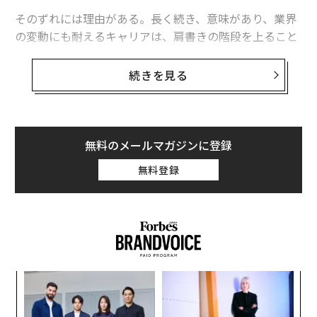
そのずれには理由がある。長く続き、意味があり、業界
の変動にも耐えるキャリアは、肩書きの階段を上ること
では築かれない。他の人が避けたがる問題に向き合う意
思があるときに築かれるのだ。曖昧なプロジェクト。何
続きを見る
が「良い状態」かさえまだ誰にも分からない、混沌とし
た状況。そうした場面こそが成長を促し、本当に重要な
スキルで注目されるきっかけになる。
無料のメールマガジンに登録
あらゆるものが絶えず変化している。AIが職種の区分そ
無料登録
のものを作り替え、市場は横揺れし、企業は数カ月ごと
に再編を繰り返す。価値を保ち続けるプロフェッショナ
ルは、必ずしも最速で昇進する人ではない。不確実性や
混沌に居心地の悪さを感じない人である。変化が起きた
後に反応するだけではなく、物事がどの方向へ進むべき
かを決める側に回る。名刺に印字された肩書きではな
「
く、周囲が混乱する中で状況を整理し、意味づけできる
3
ことによって信頼されるのだ。
C
目