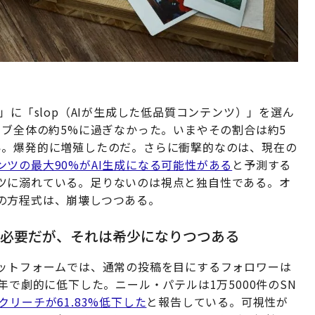
」に「slop（AIが生成した低品質コンテンツ）」を選ん
ェブ全体の約5%に過ぎなかった。いまやその割合は約5
い。爆発的に増殖したのだ。さらに衝撃的なのは、現在の
ンツの最大90%がAI生成になる可能性がある
と予測する
ツに溺れている。足りないのは視点と独自性である。オ
の方程式は、崩壊しつつある。
が必要だが、それは希少になりつつある
ラットフォームでは、通常の投稿を目にするフォロワーは
年で劇的に低下した。ニール・パテルは1万5000件のSN
リーチが61.83%低下した
と報告している。可視性が