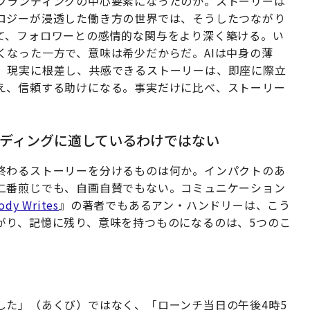
ブランディングの中心要素になったのか。ストーリーは
ロジーが浸透した働き方の世界では、そうしたつながり
て、フォロワーとの感情的な関与をより深く築ける。い
くなった一方で、意味は希少だからだ。AIは中身の薄
。現実に根差し、共感できるストーリーは、即座に際立
え、信頼する助けになる。事実だけに比べ、ストーリー
ディングに適しているわけではない
終わるストーリーを分けるものは何か。インパクトのあ
二番煎じでも、自画自賛でもない。コミュニケーション
ody Writes
』の著者でもあるアン・ハンドリーは、こう
がり、記憶に残り、意味を持つものになるのは、5つのこ
した」（あくび）ではなく、「ローンチ当日の午後4時5