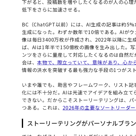
下がると、投稿数を増やしたくなるのが人の心理
低下をさらに加速させる。
BC（ChatGPT以前）には、AI生成の記事は約5
生成になった。わずか数年で10倍である。AIが
像は毎日3400万枚が作成され、2022年以降に生
ば、AIは1年半で150億枚の画像を生み出した。
ンツをさらに量産して対応したくなるのは自然だ
会は、
本物で、際立っていて、意味があり、心か
情報の洪水を突破する最も強力な手段の1つがス
いまや誰でも、助言やフレームワーク、リスト記
化には不十分だ。AIは光速でアイデアを組み立
できない。だからこそストーリーテリングは、パ
つある。これは、
2026年の主要なソートリーダ
ストーリーテリングがパーソナルブラ