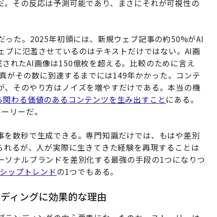
だ。その反応は予測可能であり、まさにそれが可視性の
%だった。2025年初頭には、新規ウェブ記事の約50%がAI
ウェブに氾濫させているのはテキストだけではない。AI画
成されたAI画像は150億枚を超える。比較のために言え
写真がその数に到達するまでには149年かかった。コンテ
が、そのやり方はノイズを増やすだけである。本当の機
ら関わる価値のあるコンテンツを生み出すこと
にある。
トーリーだ。
事を数秒で生成できる。専門知識だけでは、もはや差別
てられるが、人が実際に生きてきた経験を再現することは
ーソナルブランドを差別化する最強の手段の1つになりつ
ーシップトレンド
の1つでもある。
ンディングに効果的な理由