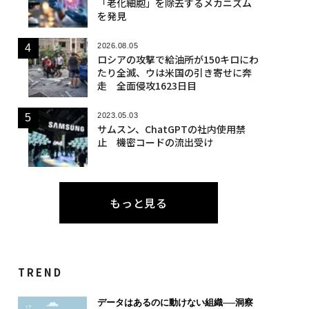
「老化細胞」を除去するメカニズム
を発見
2026.08.05
ロシアの攻撃で給油所が150キロにわ
たり全滅、ウは米国の引き寄せに奔
走 全面侵攻1623日目
2023.05.03
サムスン、ChatGPTの社内使用禁
止 機密コードの流出受け
もっと見る
TREND
データはあるのに動けない組織──洞察