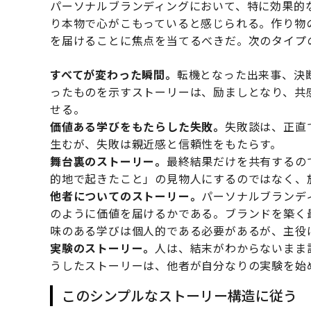
パーソナルブランディングにおいて、特に効果的
り本物で心がこもっていると感じられる。作り物
を届けることに焦点を当てるべきだ。次のタイプ
すべてが変わった瞬間。
転機となった出来事、決
ったものを示すストーリーは、励ましとなり、共
せる。
価値ある学びをもたらした失敗。
失敗談は、正直
生むが、失敗は親近感と信頼性をもたらす。
舞台裏のストーリー。
最終結果だけを共有するの
的地で起きたこと」の見物人にするのではなく、
他者についてのストーリー。
パーソナルブランデ
のように価値を届けるかである。ブランドを築く
味のある学びは個人的である必要があるが、主役
実験のストーリー。
人は、結末がわからないまま
うしたストーリーは、他者が自分なりの実験を始
このシンプルなストーリー構造に従う