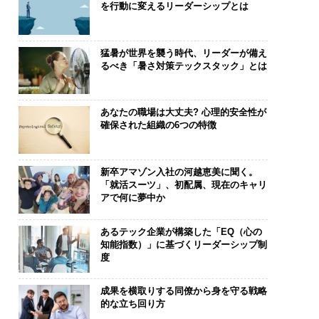
を行動に変えるリーダーシップとは
猛暑が世界を襲う時代、リーダーが備え
るべき「暑さ対策テックスタック」とは
あなたの職場は大丈夫? 心理的安全性が
確保された組織の6つの特徴
新卒アマゾン入社の河越恵美に聞く。
「就活スーツ」、初配属、現在のキャリ
アで何に夢中か
あるテック企業が構築した「EQ（心の
知能指数）」に基づくリーダーシップ制
度
成果を横取りする同僚から身を守る戦略
的な立ち回り方