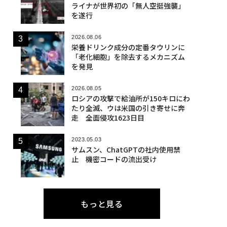
ライナが世界初の「無人空挺強襲」
を遂行
2026.08.06
栄養ドリンク成分の定番タウリンに
「老化細胞」を除去するメカニズム
を発見
2026.08.05
ロシアの攻撃で給油所が150キロにわ
たり全滅、ウは米国の引き寄せに奔
走 全面侵攻1623日目
2023.05.03
サムスン、ChatGPTの社内使用禁
止 機密コードの流出受け
もっと見る