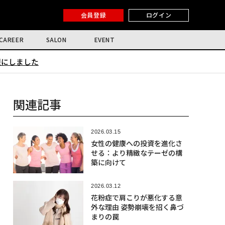
会員登録
ログイン
CAREER
SALON
EVENT
限にしました
関連記事
2026.03.15
女性の健康への投資を進化さ
せる：より精緻なテーゼの構
築に向けて
2026.03.12
花粉症で肩こりが悪化する意
外な理由 姿勢崩壊を招く鼻づ
まりの罠